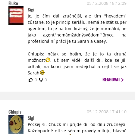
Fluke
05.12.2008 18:12:09
Sigi
Jo, je čím dál zručnější, ale tím "hovadem"
zůstane, to je princip seriálu, nemá se stát super
agentem, to je na tom krásný, že je normální, ne
jako agent"nemámžádnýsvědomí"Bryce, na
profesionální práci je tu Sarah a Casey.
Chlupis: nějak se bojím, že je to ta druhá
možnost
, už sem viděl další díl, kde se Jill
odhalí, na konci jsem nedejchal a cejtil se jak
Sarah
REAGOVAT
0
0
Chlupis
05.12.2008 17:41:10
Sigi
Počkej si, Chuck mi přijde díl od dílu zručnější.
Každopádně díl se sérem pravdy miluju, hlavně