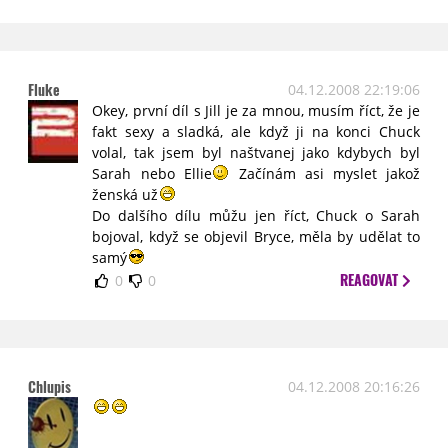
Fluke
04.12.2008 22:19:06
Okey, první díl s Jill je za mnou, musím říct, že je
fakt sexy a sladká, ale když ji na konci Chuck
volal, tak jsem byl naštvanej jako kdybych byl
Sarah nebo Ellie
Začínám asi myslet jakož
ženská už
Do dalšího dílu můžu jen říct, Chuck o Sarah
bojoval, když se objevil Bryce, měla by udělat to
samý
REAGOVAT
0
0
Chlupis
04.12.2008 20:16:26