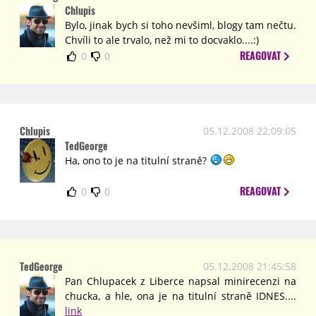
Chlupis
Bylo, jinak bych si toho nevšiml, blogy tam nečtu.
Chvíli to ale trvalo, než mi to docvaklo....:)
REAGOVAT
0
0
Chlupis
05.12.2008 22:09:05
TedGeorge
Ha, ono to je na titulní straně?
REAGOVAT
0
0
TedGeorge
05.12.2008 21:45:58
Pan Chlupacek z Liberce napsal minirecenzi na
chucka, a hle, ona je na titulní straně IDNES....
link