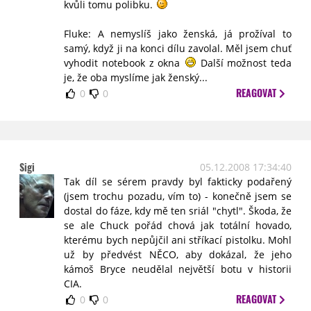
kvůli tomu polibku.
Fluke: A nemyslíš jako ženská, já prožíval to
samý, když ji na konci dílu zavolal. Měl jsem chuť
vyhodit notebook z okna
Další možnost teda
je, že oba myslíme jak ženský...
REAGOVAT
0
0
Sigi
05.12.2008 17:34:40
Tak díl se sérem pravdy byl fakticky podařený
(jsem trochu pozadu, vím to) - konečně jsem se
dostal do fáze, kdy mě ten sriál "chytl". Škoda, že
se ale Chuck pořád chová jak totální hovado,
kterému bych nepůjčil ani stříkací pistolku. Mohl
už by předvést NĚCO, aby dokázal, že jeho
kámoš Bryce neudělal největší botu v historii
CIA.
REAGOVAT
0
0