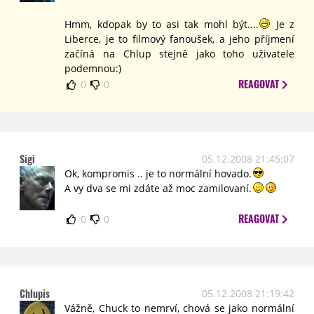
Hmm, kdopak by to asi tak mohl být....
Je z
Liberce, je to filmový fanoušek, a jeho příjmení
začíná na Chlup stejně jako toho uživatele
podemnou:)
REAGOVAT
0
0
Sigi
05.12.2008 21:45:07
Ok, kompromis .. je to normální hovado.
A vy dva se mi zdáte až moc zamilovaní.
REAGOVAT
0
0
Chlupis
05.12.2008 21:19:42
Vážně, Chuck to nemrví, chová se jako normální