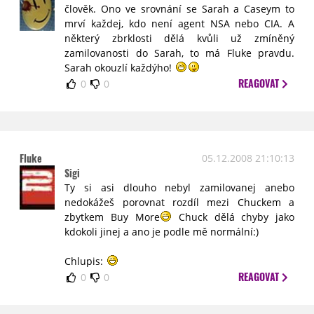
člověk. Ono ve srovnání se Sarah a Caseym to
mrví každej, kdo není agent NSA nebo CIA. A
některý zbrklosti dělá kvůli už zmíněný
zamilovanosti do Sarah, to má Fluke pravdu.
Sarah okouzlí každýho!
REAGOVAT
0
0
Fluke
05.12.2008 21:10:13
Sigi
Ty si asi dlouho nebyl zamilovanej anebo
nedokážeš porovnat rozdíl mezi Chuckem a
zbytkem Buy More
Chuck dělá chyby jako
kdokoli jinej a ano je podle mě normální:)
Chlupis:
REAGOVAT
0
0