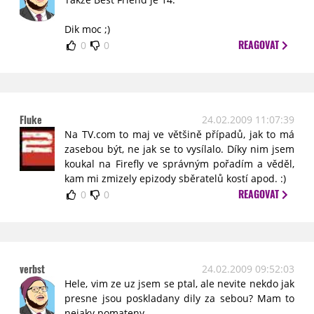
Dik moc ;)
REAGOVAT
0
0
Fluke
24.02.2009 11:07:39
Na TV.com to maj ve většině případů, jak to má
zasebou být, ne jak se to vysílalo. Díky nim jsem
koukal na Firefly ve správným pořadím a věděl,
kam mi zmizely epizody sběratelů kostí apod. :)
REAGOVAT
0
0
verbst
24.02.2009 09:52:03
Hele, vim ze uz jsem se ptal, ale nevite nekdo jak
presne jsou poskladany dily za sebou? Mam to
nejaky pomateny...