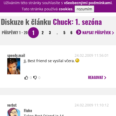
Užíváním této stránky souhlasíte s
všeobecnými podmínkami
.
PŘIHLÁSIT
Tato stránka používá
cookies
.
rozumím
REGISTROVAT
Diskuze k článku
Chuck: 1. sezóna
1
PŘÍSPĚVKY
1 - 20
2
3
.
5
6
NAPSAT
PŘÍSPĚVEK
NOVINKY
TÉMATA
RECENZE
EPIZODY
KULT
TRAILERY
GALERIE
speedy.mail
24.02.2009 11:56:01
Jj, Best friend se vysílal včera.
DISKUZE
STATISTIKY
TIRÁŽ
REAGOVAT
0
0
verbst
24.02.2009 11:10:12
Fluke
Takze Best Friend je 14.