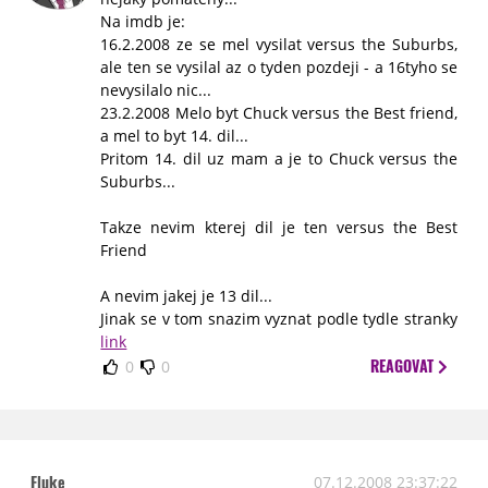
Na imdb je:
16.2.2008 ze se mel vysilat versus the Suburbs,
ale ten se vysilal az o tyden pozdeji - a 16tyho se
nevysilalo nic...
23.2.2008 Melo byt Chuck versus the Best friend,
a mel to byt 14. dil...
Pritom 14. dil uz mam a je to Chuck versus the
Suburbs...
Takze nevim kterej dil je ten versus the Best
Friend
A nevim jakej je 13 dil...
Jinak se v tom snazim vyznat podle tydle stranky
link
REAGOVAT
0
0
Fluke
07.12.2008 23:37:22