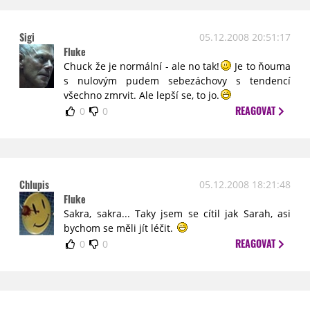
Sigi
05.12.2008 20:51:17
Fluke
Chuck že je normální - ale no tak!
Je to ňouma
s nulovým pudem sebezáchovy s tendencí
všechno zmrvit. Ale lepší se, to jo.
REAGOVAT
0
0
Chlupis
05.12.2008 18:21:48
Fluke
Sakra, sakra... Taky jsem se cítil jak Sarah, asi
bychom se měli jít léčit.
REAGOVAT
0
0