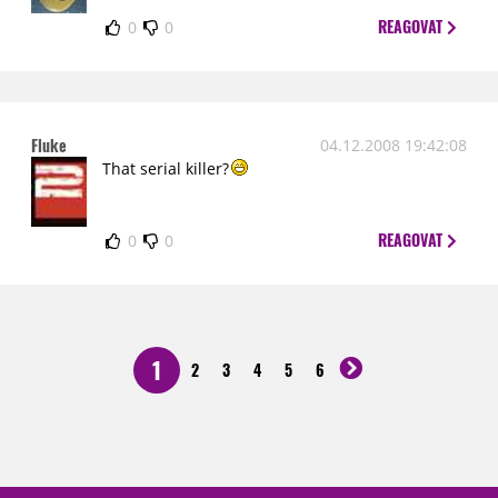
REAGOVAT
0
0
Fluke
04.12.2008 19:42:08
That serial killer?
REAGOVAT
0
0
1
2
3
4
5
6