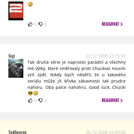
REAGOVAT
0
0
Sigi
07.12.2008 23:15:33
Tak druhá série je naprosto parádní a všechny
mé výtky, které směřovaly proti Chuckovi musím
vzít zpět. Nikdy bych něvěřil, že u takového
seriálu může jít křivka zábavnosti tak prudce
nahoru. Oba palce nahohru. Good luck, Chuck!
REAGOVAT
0
0
TedGeorge
05.12.2008 22:09:56