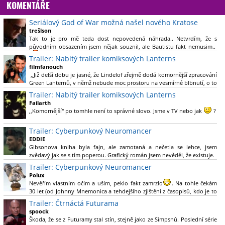
KOMENTÁŘE
Seriálový God of War možná našel nového Kratose
trešlson
Tak to je pro mě teda dost nepovedená náhrada.. Netvrdím, že s
původním obsazením jsem nějak souznil, ale Bautistu fakt nemusim..
Trailer: Nabitý trailer komiksových Lanterns
filmfanouch
,,Již delší dobu je jasné, že Lindelof zřejmě dodá komornější zpracování
Green Lanternů, v němž nebude moc prostoru na vesmírné blbnutí, o to
více se ovšem bude moci nová adaptace odprostit třeba od filmového
Trailer: Nabitý trailer komiksových Lanterns
Green Lanterna s Ryanem Reynoldsem.´´ Co je na tom
Failarth
nesrozumitelného?
,,Komornější" po tomhle není to správné slovo. Jsme v TV nebo jak
?
Nebál bych se říct, že to vypadá skvěle jak po stránce kvantity materiálu,
Trailer: Cyberpunkový Neuromancer
tak i formou.
EDDIE
Gibsonova kniha byla fajn, ale zamotaná a nečetla se lehce, jsem
Výběr Ulricha Tomsena pro mě velké překvapení a velmi zajímavá volba
zvědavý jak se s tím poperou. Grafický román jsem nevěděl, že existuje.
bravo.
Trailer: Cyberpunkový Neuromancer
Chandler je lepší a lepší s každou novou scénou.
Polux
Komiksy to mají ted´těžké, paradoxně tomu škodí to všechno kolem
Nevěřím vlastním očím a uším, peklo fakt zamrzlo
. Na tohle čekám
(DC nebo MCU to je buřt) , ale nezasloužilo by si to zářez jen kvůli tomu.
30 let (od Johnny Mnemonica a tehdejšího zjištění z časopisů, kdo je to
Držím tomu palce.
Gibson a co je jeho debutová kniha zač), přičemž 25 let (od Matrixu,
Trailer: Čtrnáctá Futurama
který pojem cyberpunk dostal do povědomí i obyčejného diváka a
spoock
nikoliv fanouška žánru) marně doufám, že si po řadě "duchovních
Škoda, že se z Futuramy stal stín, stejně jako ze Simpsnů. Poslední série
nástupců", kteří přišli poté (Ghost In The Shell, Alita: Battle Angel,