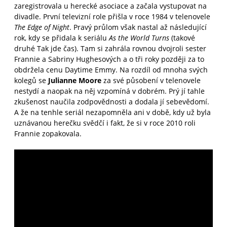
zaregistrovala u herecké asociace a začala vystupovat na
divadle. První televizní role přišla v roce 1984 v telenovele
The Edge of Night
. Pravý průlom však nastal až následující
rok, kdy se přidala k seriálu
As the World Turns
(takové
druhé Tak jde čas). Tam si zahrála rovnou dvojroli sester
Frannie a Sabriny Hughesových a o tři roky později za to
obdržela cenu Daytime Emmy. Na rozdíl od mnoha svých
kolegů se
Julianne Moore
za své působení v telenovele
nestydí a naopak na něj vzpomíná v dobrém. Prý jí tahle
zkušenost naučila zodpovědnosti a dodala jí sebevědomí.
A že na tenhle seriál nezapomněla ani v době, kdy už byla
uznávanou herečku svědčí i fakt, že si v roce 2010 roli
Frannie zopakovala.