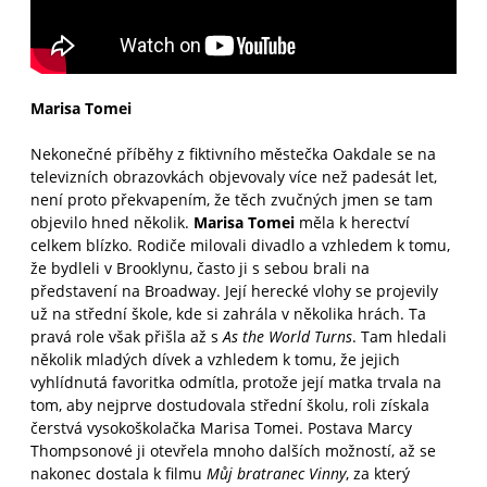
Marisa Tomei
Nekonečné příběhy z fiktivního městečka Oakdale se na
televizních obrazovkách objevovaly více než padesát let,
není proto překvapením, že těch zvučných jmen se tam
objevilo hned několik.
Marisa Tomei
měla k herectví
celkem blízko. Rodiče milovali divadlo a vzhledem k tomu,
že bydleli v Brooklynu, často ji s sebou brali na
představení na Broadway. Její herecké vlohy se projevily
už na střední škole, kde si zahrála v několika hrách. Ta
pravá role však přišla až s
As the World Turns
. Tam hledali
několik mladých dívek a vzhledem k tomu, že jejich
vyhlídnutá favoritka odmítla, protože její matka trvala na
tom, aby nejprve dostudovala střední školu, roli získala
čerstvá vysokoškolačka Marisa Tomei. Postava Marcy
Thompsonové ji otevřela mnoho dalších možností, až se
nakonec dostala k filmu
Můj bratranec Vinny
, za který