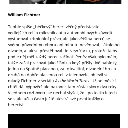
William Fichtner
Tenhle spíše „béčkový“ herec, věčný představitel
vedlejších rolí a milovník aut a automobilových závodů
vystudoval kriminální právo, ale jako většina herců se
svému původnímu oboru ani minutu nevěnoval. Lákalo ho
divadlo, a tak se přestěhoval do New Yorku, protože ta by
podle něj měl každý herec začínat. Peněz však bylo málo,
takže začal pracovat jako číšník a když přišly dvě nabídky,
jedna na špatně placenou, za to kvalitní, divadelní hru, a
druhá na dobře placenou roli v telenovele, objevil se
mladý Fichtner v seriálu
As the World Turns
. Už po měsící
chtěl dát výpověď, ale nakonec tam zůstal skoro dva roky.
V jednom rozhovoru se nechal slyšet, že i po tolika letech
se stále učí a často ještě otevírá své první knížky o
herectví.