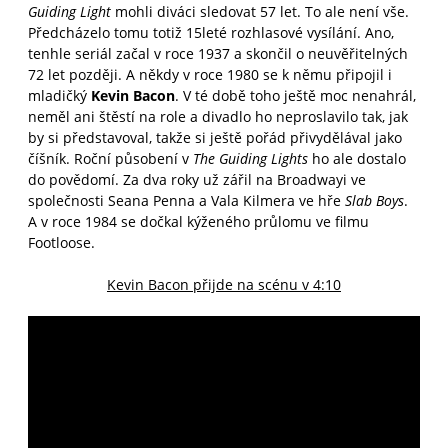
Guiding Light
mohli diváci sledovat 57 let. To ale není vše.
Předcházelo tomu totiž 15leté rozhlasové vysílání. Ano,
tenhle seriál začal v roce 1937 a skončil o neuvěřitelných
72 let později. A někdy v roce 1980 se k němu připojil i
mladičký
Kevin Bacon
. V té době toho ještě moc nenahrál,
neměl ani štěstí na role a divadlo ho neproslavilo tak, jak
by si představoval, takže si ještě pořád přivydělával jako
číšník. Roční působení v
The Guiding Lights
ho ale dostalo
do povědomí. Za dva roky už zářil na Broadwayi ve
společnosti Seana Penna a Vala Kilmera ve hře
Slab Boys
.
A v roce 1984 se dočkal kýženého průlomu ve filmu
Footloose.
Kevin Bacon přijde na scénu v 4:10