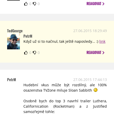
REAGOVAT
0
0
TedGeorge
27.06.2015 18:29:49
PetrM
Když už si to načnul, tak ještě naposledy... :)
link
REAGOVAT
0
0
PetrM
27.06.2015 17:44:13
Hudební vkus může být rozdílný, ale 100%
osazenstva TVZone miluje Sloan Sabbith
Osobně bych do top 3 navrhl trailer Luthera,
Californication (Rocketman) a z Justified
samozřejmě tohle: