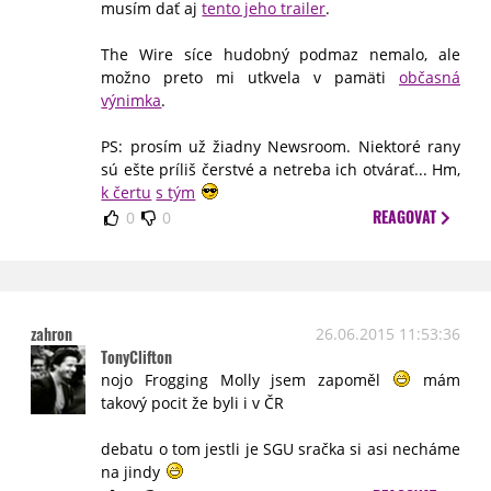
musím dať aj
tento jeho trailer
.
The Wire síce hudobný podmaz nemalo, ale
možno preto mi utkvela v pamäti
občasná
výnimka
.
PS: prosím už žiadny Newsroom. Niektoré rany
sú ešte príliš čerstvé a netreba ich otvárať... Hm,
k čertu
s tým
REAGOVAT
0
0
zahron
26.06.2015 11:53:36
TonyClifton
nojo Frogging Molly jsem zapoměl
mám
takový pocit že byli i v ČR
debatu o tom jestli je SGU sračka si asi necháme
na jindy