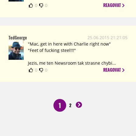
REAGOVAT
0
0
TedGeorge
25.06.2015 21:21:05
"Mac, get in here with Charlie right now"
"Feet of fucking steel!!!"
Jezis, me ten Newsroom tak strasne chybi...
REAGOVAT
0
0
1
2