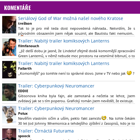
KOMENTÁŘE
Seriálový God of War možná našel nového Kratose
trešlson
Tak to je pro mě teda dost nepovedená náhrada.. Netvrdím, že s
původním obsazením jsem nějak souznil, ale Bautistu fakt nemusim..
Trailer: Nabitý trailer komiksových Lanterns
filmfanouch
,,Již delší dobu je jasné, že Lindelof zřejmě dodá komornější zpracování
Green Lanternů, v němž nebude moc prostoru na vesmírné blbnutí, o to
více se ovšem bude moci nová adaptace odprostit třeba od filmového
Trailer: Nabitý trailer komiksových Lanterns
Green Lanterna s Ryanem Reynoldsem.´´ Co je na tom
Failarth
nesrozumitelného?
,,Komornější" po tomhle není to správné slovo. Jsme v TV nebo jak
?
Nebál bych se říct, že to vypadá skvěle jak po stránce kvantity materiálu,
Trailer: Cyberpunkový Neuromancer
tak i formou.
EDDIE
Gibsonova kniha byla fajn, ale zamotaná a nečetla se lehce, jsem
Výběr Ulricha Tomsena pro mě velké překvapení a velmi zajímavá volba
zvědavý jak se s tím poperou. Grafický román jsem nevěděl, že existuje.
bravo.
Trailer: Cyberpunkový Neuromancer
Chandler je lepší a lepší s každou novou scénou.
Polux
Komiksy to mají ted´těžké, paradoxně tomu škodí to všechno kolem
Nevěřím vlastním očím a uším, peklo fakt zamrzlo
. Na tohle čekám
(DC nebo MCU to je buřt) , ale nezasloužilo by si to zářez jen kvůli tomu.
30 let (od Johnny Mnemonica a tehdejšího zjištění z časopisů, kdo je to
Držím tomu palce.
Gibson a co je jeho debutová kniha zač), přičemž 25 let (od Matrixu,
Trailer: Čtrnáctá Futurama
který pojem cyberpunk dostal do povědomí i obyčejného diváka a
spoock
nikoliv fanouška žánru) marně doufám, že si po řadě "duchovních