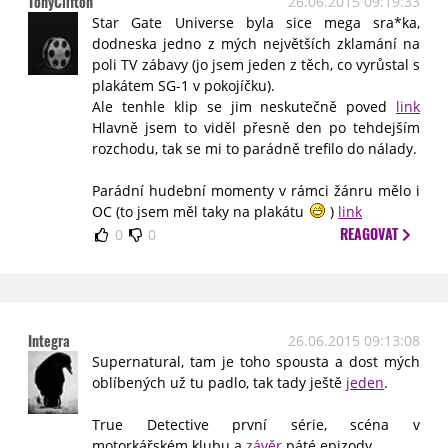
TonyClifton
26.06.2015 09:19:33
Star Gate Universe byla sice mega sra*ka,
dodneska jedno z mých největších zklamání na
poli TV zábavy (jo jsem jeden z těch, co vyrůstal s
plakátem SG-1 v pokojíčku).
Ale tenhle klip se jim neskutečně poved
link
Hlavně jsem to viděl přesně den po tehdejším
rozchodu, tak se mi to parádně trefilo do nálady.
Parádní hudební momenty v rámci žánru mělo i
OC (to jsem měl taky na plakátu
)
link
REAGOVAT
0
0
Integra
26.06.2015 09:13:08
Supernatural, tam je toho spousta a dost mých
oblíbených už tu padlo, tak tady ještě
jeden
.
True Detective první série, scéna v
motorkářském klubu a
závěr
páté epizody.