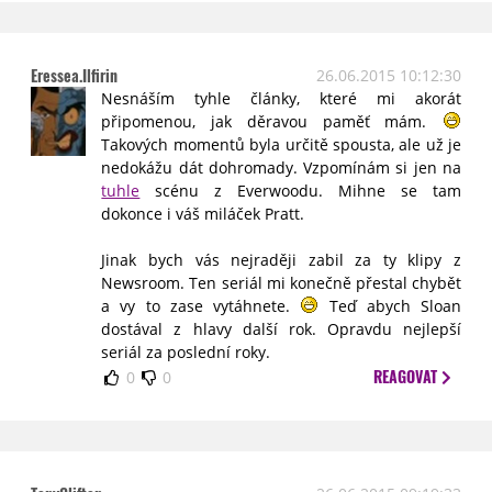
Eressea.Ilfirin
26.06.2015 10:12:30
Nesnáším tyhle články, které mi akorát
připomenou, jak děravou paměť mám.
Takových momentů byla určitě spousta, ale už je
nedokážu dát dohromady. Vzpomínám si jen na
tuhle
scénu z Everwoodu. Mihne se tam
dokonce i váš miláček Pratt.
Jinak bych vás nejraději zabil za ty klipy z
Newsroom. Ten seriál mi konečně přestal chybět
a vy to zase vytáhnete.
Teď abych Sloan
dostával z hlavy další rok. Opravdu nejlepší
seriál za poslední roky.
REAGOVAT
0
0