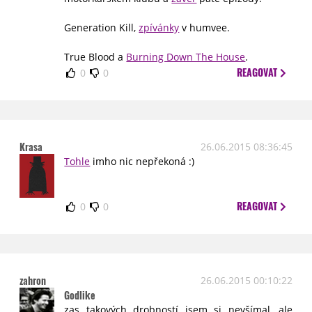
Generation Kill,
zpívánky
v humvee.
True Blood a
Burning Down The House
.
REAGOVAT
0
0
Krasa
26.06.2015 08:36:45
Tohle
imho nic nepřekoná :)
REAGOVAT
0
0
zahron
26.06.2015 00:10:22
Godlike
zas takových drobností jsem si nevšímal, ale