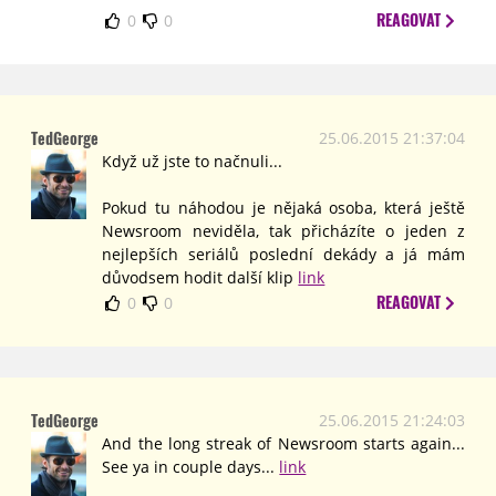
REAGOVAT
0
0
TedGeorge
25.06.2015 21:37:04
Když už jste to načnuli...
Pokud tu náhodou je nějaká osoba, která ještě
Newsroom neviděla, tak přicházíte o jeden z
nejlepších seriálů poslední dekády a já mám
důvodsem hodit další klip
link
REAGOVAT
0
0
TedGeorge
25.06.2015 21:24:03
And the long streak of Newsroom starts again...
See ya in couple days...
link