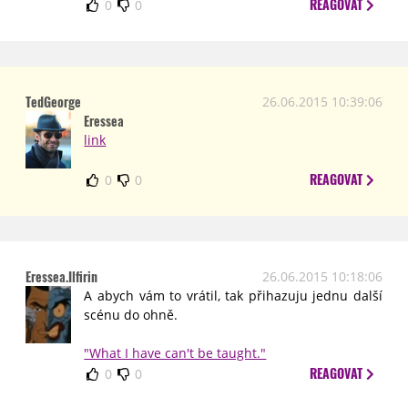
REAGOVAT
0
0
TedGeorge
26.06.2015 10:39:06
Eressea
link
REAGOVAT
0
0
Eressea.Ilfirin
26.06.2015 10:18:06
A abych vám to vrátil, tak přihazuju jednu další
scénu do ohně.
"What I have can't be taught."
REAGOVAT
0
0