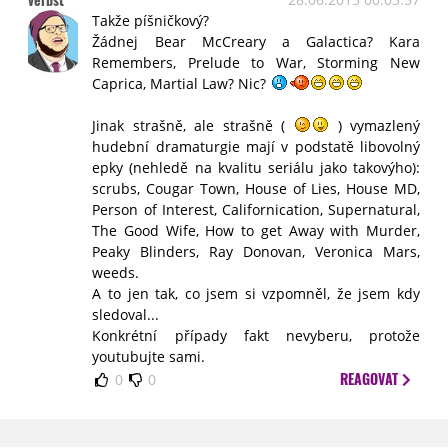
Takže píšničkový?
Žádnej Bear McCreary a Galactica? Kara
Remembers, Prelude to War, Storming New
Caprica, Martial Law? Nic?
Jinak strašně, ale strašně (
) vymazlený
hudební dramaturgie mají v podstatě libovolný
epky (nehledě na kvalitu seriálu jako takovýho):
scrubs, Cougar Town, House of Lies, House MD,
Person of Interest, Californication, Supernatural,
The Good Wife, How to get Away with Murder,
Peaky Blinders, Ray Donovan, Veronica Mars,
weeds.
A to jen tak, co jsem si vzpomněl, že jsem kdy
sledoval...
Konkrétní případy fakt nevyberu, protože
youtubujte sami.
REAGOVAT
0
0