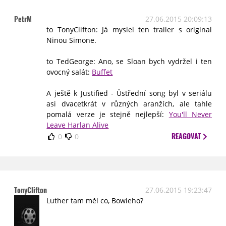
PetrM
27.06.2015 20:09:13
to TonyClifton: Já myslel ten trailer s original
Ninou Simone.
to TedGeorge: Ano, se Sloan bych vydržel i ten
ovocný salát:
Buffet
A ještě k Justified - Ůstřední song byl v seriálu
asi dvacetkrát v různých aranžích, ale tahle
pomalá verze je stejně nejlepší:
You'll Never
Leave Harlan Alive
REAGOVAT
0
0
TonyClifton
27.06.2015 19:23:47
Luther tam měl co, Bowieho?