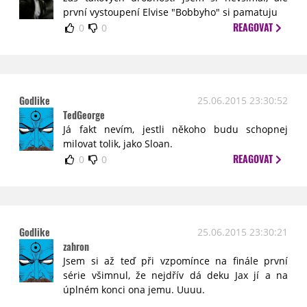
první vystoupení Elvise "Bobbyho" si pamatuju
REAGOVAT
0
0
Godlike
25.06.2015 23:30:52
TedGeorge
Já fakt nevím, jestli někoho budu schopnej
milovat tolik, jako Sloan.
REAGOVAT
0
0
Godlike
25.06.2015 23:30:21
zahron
Jsem si až teď při vzpomínce na finále první
série všimnul, že nejdřív dá deku Jax jí a na
úplném konci ona jemu. Uuuu.