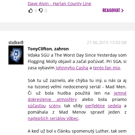
Dave Alvin - Harlan County Line
REAGOVAT
0
0
stalker0
27.06.2015 13:02:08
TonyClifton, zahron
Vďaka SGU a The Worst Day Since Yesterday som
Flogging Molly objavil a začal počúvať. Pri SGA, si
zasa vybavím
Johnnyho Casha
a
tento fan mix
.
SoA tu už zaznelo, ale chýba tu iný, u nás (a aj
na tvzone) veľmi nedocenený seriál - Mad Men.
Či už bola hudba použitá len na
jemné
dokreslenie atmosféry
alebo bola priamo
súčasťou
scény
, tak vždy
perfektne
sedela
a
pomáhala z Mad Menov spraviť jeden z
najlepších seriálov vôbec
.
A keď už bol v článku spomenutý Luther, tak sem