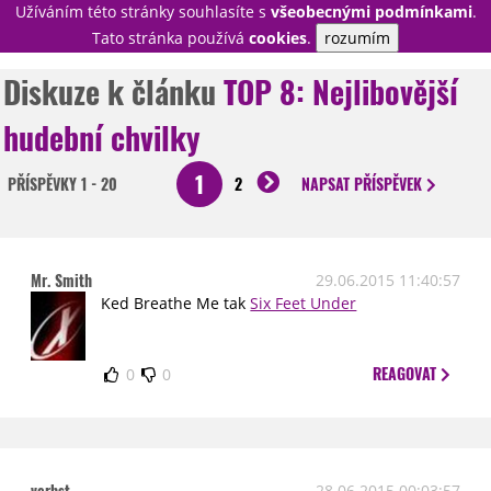
Užíváním této stránky souhlasíte s
všeobecnými podmínkami
.
PŘIHLÁSIT
Tato stránka používá
cookies
.
rozumím
REGISTROVAT
Diskuze k článku
TOP 8: Nejlibovější
hudební chvilky
NOVINKY
TÉMATA
1
PŘÍSPĚVKY
1 - 20
2
NAPSAT
PŘÍSPĚVEK
RECENZE
EPIZODY
KULT
TRAILERY
GALERIE
DISKUZE
STATISTIKY
TIRÁŽ
Mr. Smith
29.06.2015 11:40:57
Ked Breathe Me tak
Six Feet Under
REAGOVAT
0
0
verbst
28.06.2015 00:03:57