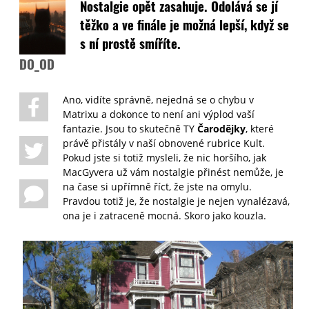
Nostalgie opět zasahuje. Odolává se jí
těžko a ve finále je možná lepší, když se
s ní prostě smíříte.
DO_OD
Ano, vidíte správně, nejedná se o chybu v
Matrixu a dokonce to není ani výplod vaší
fantazie. Jsou to skutečně TY
Čarodějky
, které
právě přistály v naší obnovené rubrice Kult.
Pokud jste si totiž mysleli, že nic horšího, jak
MacGyvera už vám nostalgie přinést nemůže, je
na čase si upřímně říct, že jste na omylu.
Pravdou totiž je, že nostalgie je nejen vynalézavá,
ona je i zatraceně mocná. Skoro jako kouzla.