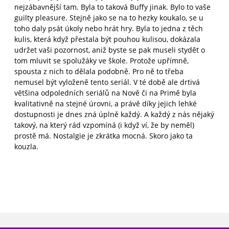
nejzábavnější tam. Byla to taková Buffy jinak. Bylo to vaše
guilty pleasure. Stejně jako se na to hezky koukalo, se u
toho daly psát úkoly nebo hrát hry. Byla to jedna z těch
kulis, která když přestala být pouhou kulisou, dokázala
udržet vaši pozornost, aniž byste se pak museli stydět o
tom mluvit se spolužáky ve škole. Protože upřímně,
spousta z nich to dělala podobně. Pro ně to třeba
nemusel být vyloženě tento seriál. V té době ale drtivá
většina odpoledních seriálů na Nově či na Primě byla
kvalitativně na stejné úrovni, a právě díky jejich lehké
dostupnosti je dnes zná úplně každý. A každý z nás nějaký
takový, na který rád vzpomíná (i když ví, že by neměl)
prostě má. Nostalgie je zkrátka mocná. Skoro jako ta
kouzla.