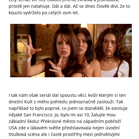
prostě jen natahuje. Dál a dál. Až se dnes člověk diví, že to
kouzlo vydrželo po celých osm let.
I tak nám však seriál dal spoustu věcí, kvůli kterým si ten
dnešní Kult z mého pohledu jednoznačně zaslouží. Tak
například to bylo poprvé, co jsem se dozvěděl, že existuje
nějaké San Francisco. Jo, bylo mi asi 10, žalujte mou
základní školu! Překrásné město na západním pobřeží
USA zde v lákavém světle představovala nejen úvodní
titulková scéna ale i časté prostřihy mezi jednotlivými