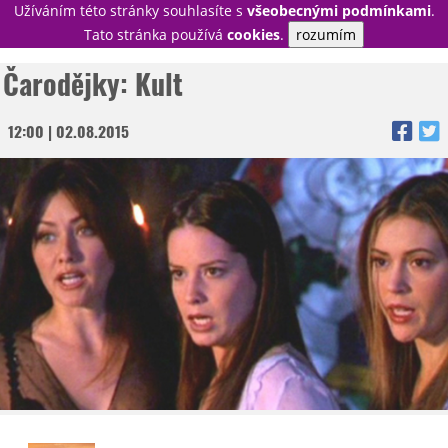
Užíváním této stránky souhlasíte s
všeobecnými podmínkami
.
PŘIHLÁSIT
Tato stránka používá
cookies
.
rozumím
REGISTROVAT
Čarodějky: Kult
12:00 | 02.08.2015
NOVINKY
TÉMATA
RECENZE
EPIZODY
KULT
TRAILERY
GALERIE
DISKUZE
STATISTIKY
TIRÁŽ