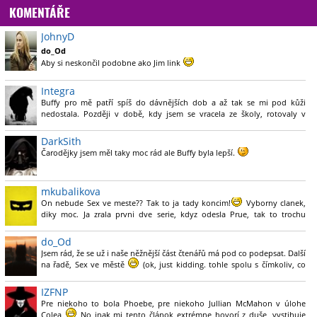
KOMENTÁŘE
JohnyD
do_Od
Aby si neskončil podobne ako Jim link
Integra
Buffy pro mě patří spíš do dávnějších dob a až tak se mi pod kůži
nedostala. Později v době, kdy jsem se vracela ze školy, rotovaly v
televizi spíš právě Čarodějky, pamatuju si ještě Smallville, který ovšem
po pár dílech začal být poměrně ubíjející a pak ještě ta nudná věc s
DarkSith
mimozemšťany, Roswell, kde se pořád hrálo na nějaké tajemno a
Čarodějky jsem měl taky moc rád ale Buffy byla lepší.
natahovalo se to jako žvejkačka a nikde žádný útok z Marsu ani
vesmírná loď, to jsem taky přepínala. A Dawsonův svět jsem přímo
nesnášela, ještě, že Hvězdná brána běžela skoro furt
A kdy přijde na
mkubalikova
řadu legenda?
On nebude Sex ve meste?? Tak to ja tady koncim!
Vyborny clanek,
diky moc. Ja zrala prvni dve serie, kdyz odesla Prue, tak to trochu
opadlo. Ale jako kulisa to vazne fungovalo skvele.
do_Od
Jsem rád, že se už i naše něžnější část čtenářů má pod co podepsat. Další
na řadě, Sex ve městě
(ok, just kidding. tohle spolu s čímkoliv, co
obsahuje upíří tématiku bych si nedal ani kdyby mi za to platili)
IZFNP
Pre niekoho to bola Phoebe, pre niekoho Jullian McMahon v úlohe
Colea
No inak mi tento článok extrémne hovorí z duše, vystihuje