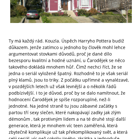
Ty má každý rád. Kouzla. Úspěch Harryho Pottera budiž
důkazem. Jenže zatímco u jednoho by člověk mohl lehce
argumentovat stovkami důvodů, proč je dané dílo
bezesporu kvalitní a hodné uznání, u Čarodějek se něco
takového dokládá mnohem hůř. Čímž nechci říct, že se
jedna o seriál vyloženě špatný. Rozhodně to je však seriál
plný klamů. Jsou to triky. Z počátku upřímné a vynalézavé,
v pozdějších letech už však levnější a o několik řádů
podbízivější. I to je důvod, proč by se dalo namítnout, že
hodnocení Čarodějek je spíše rozporuplné, než-li
jednotné. Na jedné straně tu jsou zábavné začátky s
partou tří sexy slečen, které nakopávají zadky jak zlým
démonům , tak protivným lidem a na té druhé stojí další
generace, která je mnohem víc teen zaměřená, která
zbytečně komplikuje už tak překomplikovaný svět, a která
celý seriál, víc než cokoliv jiného, zkrátka a jednoduše