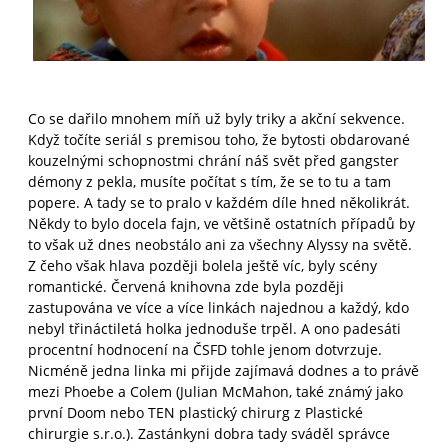
Co se dařilo mnohem míň už byly triky a akční sekvence.
Když točíte seriál s premisou toho, že bytosti obdarované
kouzelnými schopnostmi chrání náš svět před gangster
démony z pekla, musíte počítat s tím, že se to tu a tam
popere. A tady se to pralo v každém díle hned několikrát.
Někdy to bylo docela fajn, ve většině ostatních případů by
to však už dnes neobstálo ani za všechny Alyssy na světě.
Z čeho však hlava později bolela ještě víc, byly scény
romantické. Červená knihovna zde byla později
zastupována ve více a více linkách najednou a každý, kdo
nebyl třináctiletá holka jednoduše trpěl. A ono padesáti
procentní hodnocení na ČSFD tohle jenom dotvrzuje.
Nicméně jedna linka mi přijde zajímavá dodnes a to právě
mezi Phoebe a Colem (Julian McMahon, také známý jako
první Doom nebo TEN plastický chirurg z Plastické
chirurgie s.r.o.). Zastánkyni dobra tady sváděl správce