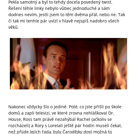
Pekla samotný a byl to tehdy docela povedený twist.
Řešení téhle linky nebylo vůbec jednoduché a sám
dodnes nevím, jestli jsem to těm dvěma přál, nebo ne. Tak
či tak mi tenhle pár uvízl v hlavě nejspíš nadobro všech
věků.
Nakonec vždycky šlo o jediné. Poté, co jste přišli po škole
domů a zapli televizi, ve které zrovna nehláškoval Dr.
House, Ross tam právě nezahýbal Rachel (ačkoliv se
rozcházeli) a Rory s Lorelali ještě pár hodin museli čekat,
než přijde jejich řada, byly Čarodějky dost možná to