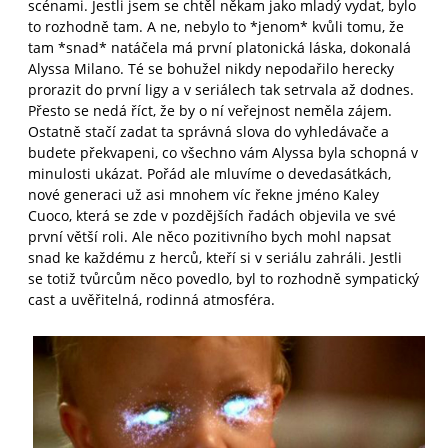
scénami. Jestli jsem se chtěl někam jako mladý vydat, bylo
to rozhodně tam. A ne, nebylo to *jenom* kvůli tomu, že
tam *snad* natáčela má první platonická láska, dokonalá
Alyssa Milano. Té se bohužel nikdy nepodařilo herecky
prorazit do první ligy a v seriálech tak setrvala až dodnes.
Přesto se nedá říct, že by o ní veřejnost neměla zájem.
Ostatně stačí zadat ta správná slova do vyhledávače a
budete překvapeni, co všechno vám Alyssa byla schopná v
minulosti ukázat. Pořád ale mluvíme o devedasátkách,
nové generaci už asi mnohem víc řekne jméno Kaley
Cuoco, která se zde v pozdějších řadách objevila ve své
první větší roli. Ale něco pozitivního bych mohl napsat
snad ke každému z herců, kteří si v seriálu zahráli. Jestli
se totiž tvůrcům něco povedlo, byl to rozhodně sympatický
cast a uvěřitelná, rodinná atmosféra.