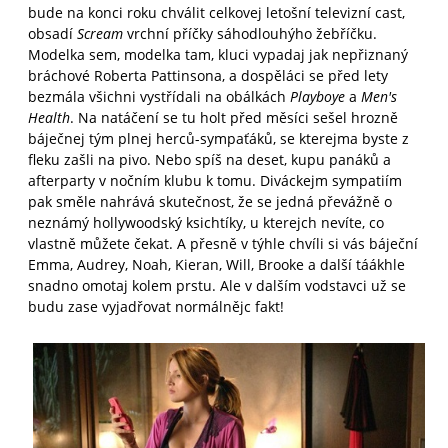
bude na konci roku chválit celkovej letošní televizní cast,
obsadí
Scream
vrchní příčky sáhodlouhýho žebříčku.
Modelka sem, modelka tam, kluci vypadaj jak nepřiznaný
bráchové Roberta Pattinsona, a dospěláci se před lety
bezmála všichni vystřídali na obálkách
Playboye
a
Men's
Health
. Na natáčení se tu holt před měsíci sešel hrozně
báječnej tým plnej herců-sympaťáků, se kterejma byste z
fleku zašli na pivo. Nebo spíš na deset, kupu panáků a
afterparty v nočním klubu k tomu. Diváckejm sympatiím
pak směle nahrává skutečnost, že se jedná převážně o
neznámý hollywoodský ksichtíky, u kterejch nevíte, co
vlastně můžete čekat. A přesně v týhle chvíli si vás báječní
Emma, Audrey, Noah, Kieran, Will, Brooke a další táákhle
snadno omotaj kolem prstu. Ale v dalším vodstavci už se
budu zase vyjadřovat normálnějc fakt!