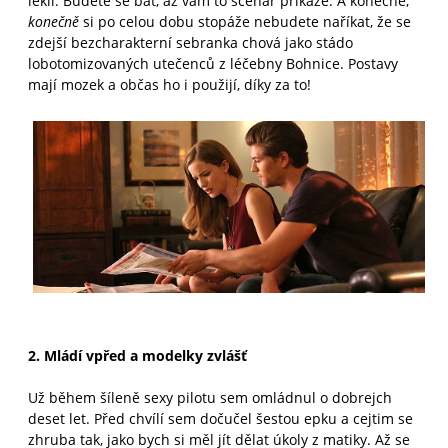
lekli. Budete se bát, až vám to scénář přikáže. A konečně,
konečně
si po celou dobu stopáže nebudete naříkat, že se
zdejší bezcharakterní sebranka chová jako stádo
lobotomizovaných utečenců z léčebny Bohnice. Postavy
mají mozek a občas ho i použijí, díky za to!
2. Mládí vpřed a modelky zvlášť
Už během šíleně sexy pilotu sem omládnul o dobrejch
deset let. Před chvílí sem dočučel šestou epku a cejtim se
zhruba tak, jako bych si měl jít dělat úkoly z matiky. Až se