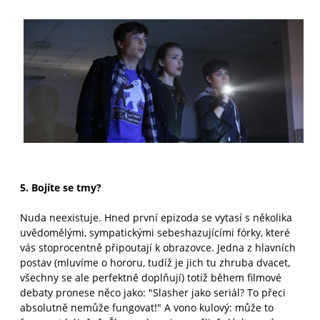
5. Bojíte se tmy?
Nuda neexistuje. Hned první epizoda se vytasí s několika
uvědomělými, sympatickými sebeshazujícími fórky, které
vás stoprocentně připoutají k obrazovce. Jedna z hlavních
postav (mluvíme o hororu, tudíž je jich tu zhruba dvacet,
všechny se ale perfektně doplňují) totiž během filmové
debaty pronese něco jako: "Slasher jako seriál? To přeci
absolutně nemůže fungovat!" A vono kulový: může to