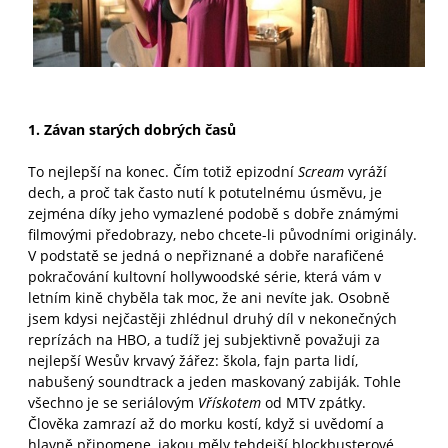
1. Závan starých dobrých časů
To nejlepší na konec. Čím totiž epizodní
Scream
vyráží
dech, a proč tak často nutí k potutelnému úsměvu, je
zejména díky jeho vymazlené podobě s dobře známými
filmovými předobrazy, nebo chcete-li původními originály.
V podstatě se jedná o nepřiznané a dobře narafičené
pokračování kultovní hollywoodské série, která vám v
letním kině chyběla tak moc, že ani nevíte jak. Osobně
jsem kdysi nejčastěji zhlédnul druhý díl v nekonečných
reprízách na HBO, a tudíž jej subjektivně považuji za
nejlepší Wesův krvavý žářez: škola, fajn parta lidí,
nabušený soundtrack a jeden maskovaný zabiják. Tohle
všechno je se seriálovým
Vřískotem
od MTV zpátky.
Člověka zamrazí až do morku kostí, když si uvědomí a
hlavně připomene, jakou měly tehdejší blockbusterové