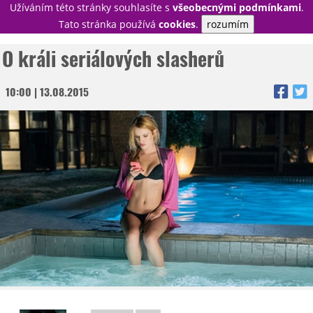
Užíváním této stránky souhlasíte s
všeobecnými podmínkami
.
PŘIHLÁSIT
Tato stránka používá
cookies
.
rozumím
REGISTROVAT
O králi seriálových slasherů
10:00 | 13.08.2015
NOVINKY
TÉMATA
RECENZE
EPIZODY
KULT
TRAILERY
GALERIE
DISKUZE
STATISTIKY
TIRÁŽ