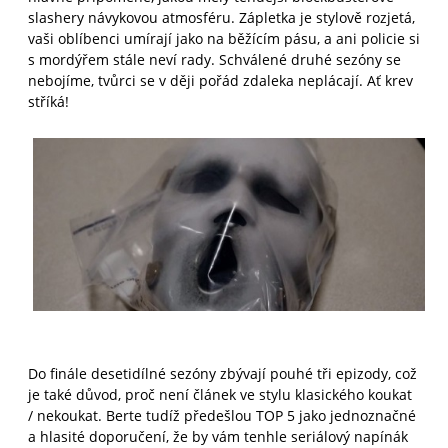
slashery návykovou atmosféru. Zápletka je stylově rozjetá,
vaši oblíbenci umírají jako na běžícím pásu, a ani policie si
s mordýřem stále neví rady. Schválené druhé sezóny se
nebojíme, tvůrci se v ději pořád zdaleka neplácají. Ať krev
stříká!
Do finále desetidílné sezóny zbývají pouhé tři epizody, což
je také důvod, proč není článek ve stylu klasického koukat
/ nekoukat. Berte tudíž předešlou TOP 5 jako jednoznačné
a hlasité doporučení, že by vám tenhle seriálový napínák