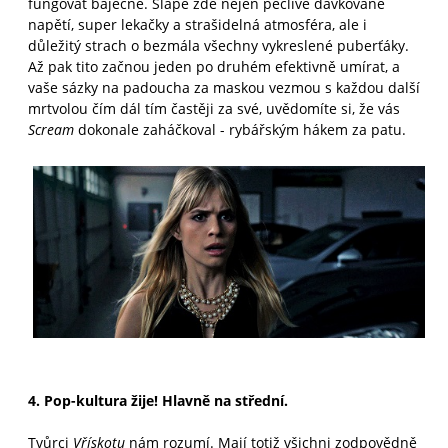
fungovat báječně. Šlape zde nejen pečlivě dávkované
napětí, super lekačky a strašidelná atmosféra, ale i
důležitý strach o bezmála všechny vykreslené puberťáky.
Až pak tito začnou jeden po druhém efektivně umírat, a
vaše sázky na padoucha za maskou vezmou s každou další
mrtvolou čím dál tím častěji za své, uvědomíte si, že vás
Scream
dokonale zaháčkoval - rybářským hákem za patu.
4. Pop-kultura žije! Hlavně na střední.
Tvůrci
Vřískotu
nám rozumí. Mají totiž všichni zodpovědně