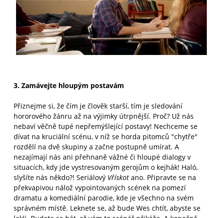
3. Zamávejte hloupým postavám
Přiznejme si, že čím je člověk starší, tím je sledování
hororového žánru až na výjimky útrpnější. Proč? Už nás
nebaví věčně tupé nepřemýšlející postavy! Nechceme se
dívat na kruciální scénu, v níž se horda pitomců "chytře"
rozdělí na dvě skupiny a začne postupně umírat. A
nezajímají nás ani přehnaně vážné či hloupé dialogy v
situacích, kdy jde vystresovaným gerojům o kejhák! Haló,
slyšíte nás někdo?! Seriálový
Vřískot
ano. Připravte se na
překvapivou nálož vypointovaných scének na pomezí
dramatu a komediální parodie, kde je všechno na svém
správném místě. Leknete se, až bude Wes chtít, abyste se