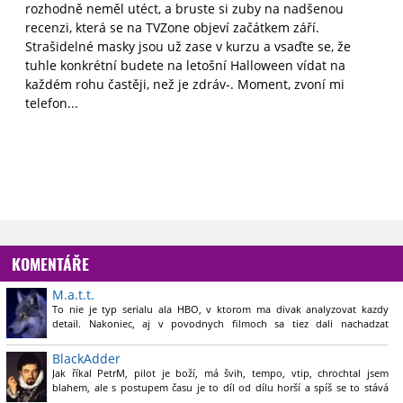
rozhodně neměl utéct, a bruste si zuby na nadšenou
recenzi, která se na TVZone objeví začátkem září.
Strašidelné masky jsou už zase v kurzu a vsaďte se, že
tuhle konkrétní budete na letošní Halloween vídat na
každém rohu častěji, než je zdráv-. Moment, zvoní mi
telefon...
KOMENTÁŘE
M.a.t.t.
To nie je typ serialu ala HBO, v ktorom ma divak analyzovat kazdy
detail. Nakoniec, aj v povodnych filmoch sa tiez dali nachadzat
podobne chyby. Inak casting je sice pomerne dobry, ale zeby posobili
prilis mlado? Naopak, ked si mam predstavit, ze ich postavy su
BlackAdder
sestnastrocne, tak s tym mam vlastne trosku problem
Jak říkal PetrM, pilot je boží, má švih, tempo, vtip, chrochtal jsem
blahem, ale s postupem času je to díl od dílu horší a spíš se to stává
klasickou červenou knihovnou a postavy se začínají chovat hloupě,