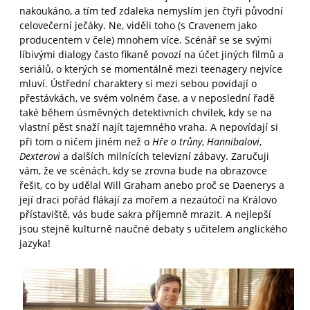
nakoukáno, a tím teď zdaleka nemyslím jen čtyři původní
celovečerní ječáky. Ne, viděli toho (s Cravenem jako
producentem v čele) mnohem více. Scénář se se svými
líbivými dialogy často fikaně povozí na účet jiných filmů a
seriálů, o kterých se momentálně mezi teenagery nejvíce
mluví. Ústřední charaktery si mezi sebou povídají o
přestávkách, ve svém volném čase, a v neposlední řadě
také během úsměvných detektivních chvilek, kdy se na
vlastní pěst snaží najít tajemného vraha. A nepovídají si
při tom o ničem jiném než o
Hře o trůny
,
Hannibalovi
,
Dexterovi
a dalších milnících televizní zábavy. Zaručuji
vám, že ve scénách, kdy se zrovna bude na obrazovce
řešit, co by udělal Will Graham anebo proč se Daenerys a
její draci pořád flákají za mořem a nezaútočí na Královo
přístaviště, vás bude sakra příjemně mrazit. A nejlepší
jsou stejně kulturně naučné debaty s učitelem anglického
jazyka!