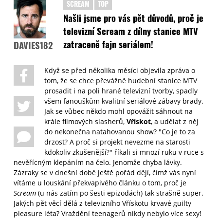
SCREAM
TOP
Našli jsme pro vás pět důvodů, proč je
televizní Scream z dílny stanice MTV
zatraceně fajn seriálem!
DAVIES182
Když se před několika měsíci objevila zpráva o
tom, že se chce převážně hudební stanice MTV
prosadit i na poli hrané televizní tvorby, spadly
všem fanouškům kvalitní seriálové zábavy brady.
Jak se vůbec někdo mohl opovážit sáhnout na
krále filmových slasherů,
Vřískot
, a udělat z něj
do nekonečna natahovanou show? "Co je to za
drzost? A proč si projekt nevezme na starosti
kdokoliv zkušenější?" říkali si mnozí ruku v ruce s
nevěřícným klepáním na čelo. Jenomže chyba lávky.
Zázraky se v dnešní době ještě pořád dějí, čímž vás nyní
vítáme u louskání překvapivého článku o tom, proč je
Scream
(u nás zatím po šesti epizodách) tak strašně super.
Jakých pět věcí dělá z televizního Vřískotu krvavé guilty
pleasure léta? Vraždění teenagerů nikdy nebylo více sexy!