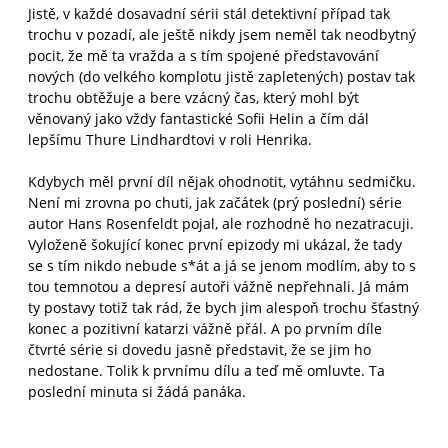
Jistě, v každé dosavadní sérii stál detektivní případ tak
trochu v pozadí, ale ještě nikdy jsem neměl tak neodbytný
pocit, že mě ta vražda a s tím spojené představování
nových (do velkého komplotu jistě zapletených) postav tak
trochu obtěžuje a bere vzácný čas, který mohl být
věnovaný jako vždy fantastické Sofii Helin a čím dál
lepšímu Thure Lindhardtovi v roli Henrika.
Kdybych měl první díl nějak ohodnotit, vytáhnu sedmičku.
Není mi zrovna po chuti, jak začátek (prý poslední) série
autor Hans Rosenfeldt pojal, ale rozhodně ho nezatracuji.
Vyloženě šokující konec první epizody mi ukázal, že tady
se s tím nikdo nebude s*át a já se jenom modlím, aby to s
tou temnotou a depresí autoři vážně nepřehnali. Já mám
ty postavy totiž tak rád, že bych jim alespoň trochu šťastný
konec a pozitivní katarzi vážně přál. A po prvním díle
čtvrté série si dovedu jasně představit, že se jim ho
nedostane. Tolik k prvnímu dílu a teď mě omluvte. Ta
poslední minuta si žádá panáka.