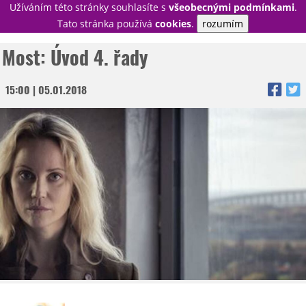
Užíváním této stránky souhlasíte s
všeobecnými podmínkami
.
PŘIHLÁSIT
Tato stránka používá
cookies
.
rozumím
REGISTROVAT
Most: Úvod 4. řady
15:00 | 05.01.2018
NOVINKY
TÉMATA
RECENZE
EPIZODY
KULT
TRAILERY
GALERIE
DISKUZE
STATISTIKY
TIRÁŽ