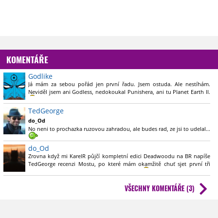
KOMENTÁŘE
Godlike
Já mám za sebou pořád jen první řadu. Jsem ostuda. Ale nestíhám.
Neviděl jsem ani Godless, nedokoukal Punishera, ani tu Planet Earth II.
Ach jo.
TedGeorge
do_Od
No neni to prochazka ruzovou zahradou, ale budes rad, ze jsi to udelal...
do_Od
Zrovna když mi KarelR půjčí kompletní edici Deadwoodu na BR napíše
TedGeorge recenzi Mostu, po které mám okamžitě chuť sjet první tři
řady (přičemž to mám v plánu už asi tak rok).
VŠECHNY KOMENTÁŘE (3)