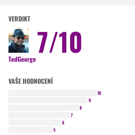
VERDIKT
7/10
TedGeorge
VAŠE HODNOCENÍ
10
9
8
7
6
5