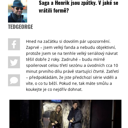
Saga a Henrik jsou zpátky. V jaké se
vrátili formě?
TEDGEORGE
Hned na začátku si dovolím pár upozornění.
Zaprvé – jsem velký fanda a nebudu objektivní,
protože jsem se na tenhle velký seriálový návrat
těšil dobře 2 roky. Zadruhé – budu mírně
spoilerovat celou třetí sezónu a úvodních cca 10
minut prvního dílu právě startující čtvrté. Zatřetí
– předpokládám, že jste předchozí série viděli a
víte, o co tu běží. Pokud ne, tak máte smůlu a
koukejte je co nejdřív dohnat.