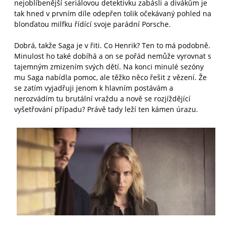
nejoblíbenější seriálovou detektivku zabásli a divákům je
tak hned v prvním díle odepřen tolik očekávaný pohled na
blonďatou milfku řídící svoje parádní Porsche.
Dobrá, takže Saga je v řiti. Co Henrik? Ten to má podobně.
Minulost ho také dobíhá a on se pořád nemůže vyrovnat s
tajemným zmizením svých dětí. Na konci minulé sezóny
mu Saga nabídla pomoc, ale těžko něco řešit z vězení. Že
se zatím vyjadřuji jenom k hlavním postávám a
nerozvádím tu brutální vraždu a nově se rozjíždějící
vyšetřování případu? Právě tady leží ten kámen úrazu.