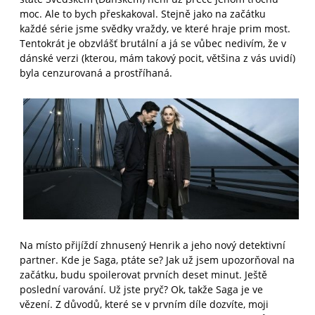
moc. Ale to bych přeskakoval. Stejně jako na začátku
každé série jsme svědky vraždy, ve které hraje prim most.
Tentokrát je obzvlášť brutální a já se vůbec nedivím, že v
dánské verzi (kterou, mám takový pocit, většina z vás uvidí)
byla cenzurovaná a prostříhaná.
Na místo přijíždí zhnusený Henrik a jeho nový detektivní
partner. Kde je Saga, ptáte se? Jak už jsem upozorňoval na
začátku, budu spoilerovat prvních deset minut. Ještě
poslední varování. Už jste pryč? Ok, takže Saga je ve
vězení. Z důvodů, které se v prvním díle dozvíte, moji