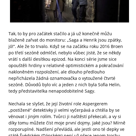
Tak, to by pro začátek stačilo a já už konečně můžu
blaženě zařvat do monitoru: „Saga a Henrik jsou zpátky,
jó!“. Ale že to trvalo. Když se na začátku roku 2016 Broen
po třetí sezóně odmlčel, nebylo vůbec jisté, že se někdy
vrátí s další desítkou epizod. Na konci série jsme sice
opouštěli hrdiny v relativně optimistickém a pokračování
nakloněném rozpoložení, ale dlouho předlouho
nepřicházela žádná oznamovačka o vytoužené čtvrté
sezóně. Důvodů bylo víc a jeden z nich byla Sofia Helin,
tedy představitelka nenapodobitelné Sagy.
Nechala se slyšet, že její životní role Aspergerem
„postižené“ detektivky ji velmi vyčerpává a chtěla by se
věnovat i jiným rolím. Tvůrci ji naštěstí překecali, a vy si
díky tomu můžete číst moje první dojmy. Jaké jsou? Mírně
rozporuplné. Nadšení převládá, ale jestli ono té depky ve
státě Švédském (Dánském) není už přece jenom trochu