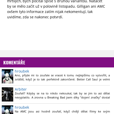
mrtvých, bych počítal spíše s druhou variantou. Natáčet
by se mělo začít už v polovině listopadu. Gilligan ani AMC
ovšem tyto informace zatím nijak nekomentují, tak
uvidíme, zda se nakonec potvrdí.
KOMENTÁŘE
hroubek
Ano, přijde mi to zoufale se vracet k tomu nejlepšímu co vytvořili, a
zvláště, když je to tak perfektně zakončené. Better Call Saul je velmi
dobrý seriál, jenž krásně rozšiřuje svět a staví hlavně na postavě Saula.
Ale opravdu mě přijde zbytečně, abychom dostali film s Walterem a
Arbiter
Jessim, když to bylo celé výborně ukončené.
Zoufalí? Kdyby se na to nikdo nekoukal, tak by se jim to asi dělat
nevyplatilo. A zrovna u Breaking Bad jsem díky "dojení značky" dostal
Prostě nechápu, proč AMC nepřijde s něčím novým. A to jak zničili The
další super seriál v podobě Better Call Saul. Takže jestli si Gilligan udrží
Walking Dead radši ani nemluvím.
svou kvalitu, tak sem s tím.
hroubek
Na AMC jsou asi hodně zoufalí, když chtějí dělat filmy ke svým