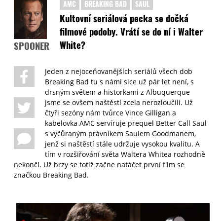
AMC
BREAKING BAD
SAUL
Kultovní seriálová pecka se dočká
filmové podoby. Vrátí se do ní i Walter
White?
SPOONER
Jeden z nejoceňovanějších seriálů všech dob
Breaking Bad tu s námi sice už pár let není, s
drsným světem a historkami z Albuquerque
jsme se ovšem naštěstí zcela nerozloučili. Už
čtyři sezóny nám tvůrce Vince Gilligan a
kabelovka AMC servíruje prequel Better Call Saul
s vyčůraným právníkem Saulem Goodmanem,
jenž si naštěstí stále udržuje vysokou kvalitu. A
tím v rozšiřování světa Waltera Whitea rozhodně
nekončí. Už brzy se totiž začne natáčet první film se
značkou Breaking Bad.