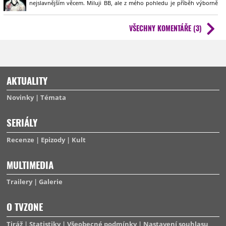
nejslavnějším věcem. Miluji BB, ale z mého pohledu je příběh výborně
uzavřený a není potřeba se do něho vracet.
VŠECHNY KOMENTÁŘE (3)
AKTUALITY
Novinky
Témata
SERIÁLY
Recenze
Epizody
Kult
MULTIMEDIA
Trailery
Galerie
O TVZONE
Tiráž
Statistiky
Všeobecné podmínky
Nastavení souhlasu