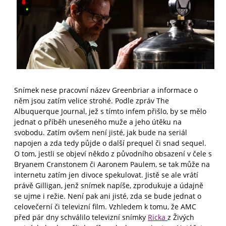
Snímek nese pracovní název Greenbriar a informace o
něm jsou zatím velice strohé. Podle zpráv The
Albuquerque Journal, jež s tímto infem přišlo, by se mělo
jednat o příběh uneseného muže a jeho útěku na
svobodu. Zatím ovšem není jisté, jak bude na seriál
napojen a zda tedy půjde o další prequel či snad sequel.
O tom, jestli se objeví někdo z původního obsazení v čele s
Bryanem Cranstonem či Aaronem Paulem, se tak může na
internetu zatím jen divoce spekulovat. Jistě se ale vrátí
právě Gilligan, jenž snímek napíše, zprodukuje a údajně
se ujme i režie. Není pak ani jisté, zda se bude jednat o
celovečerní či televizní film. Vzhledem k tomu, že AMC
před pár dny schválilo televizní snímky
Ricka
z Živých