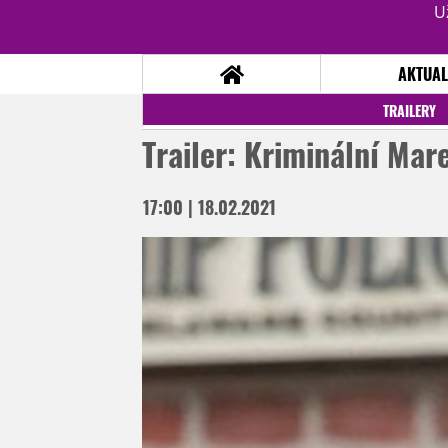
U
AKTUAL
TRAILERY
Trailer: Kriminální Mar
NOVINKY
TÉMATA
17:00 | 18.02.2021
RECENZE
EPIZODY
KULT
TRAILERY
GALERIE
DISKUZE
STATISTIKY
TIRÁŽ