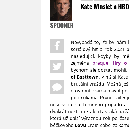
Kate Winslet a HBO
SPOONER
Nevypadá to, že by nám l
seriálový hit a rok 2021
následující, kdyby by m
zejména
prequel
Hry o
bychom ale dostat mohli.
of Easttown
, v níž si Kat
brutální vraždu. Možná ješ
o osobní drama hlavní post
pod rukama. První trailer j
nese v duchu Temného případu a p
dvakrát nestrhne, ale i tak láká na 
která už další výraznou roli po ča
béčkového
Lovu
Craig Zobel za kam