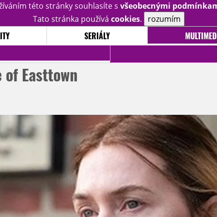
žíváním této stránky souhlasíte s
všeobecnými podmínka
Tato stránka používá
cookies
.
rozumím
ITY
SERIÁLY
MULTIMED
e of Easttown