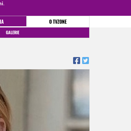
mi
.
PŘIHLÁSIT
|
REGISTROVAT
IA
O TVZONE
GALERIE