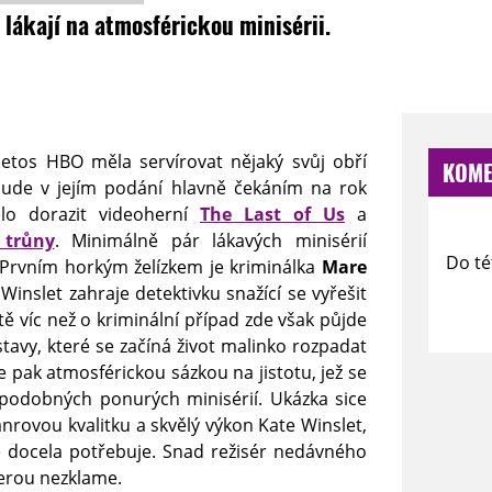
 lákají na atmosférickou minisérii.
etos HBO měla servírovat nějaký svůj obří
KOME
 bude v jejím podání hlavně čekáním na rok
ělo dorazit videoherní
The Last of Us
a
 trůny
. Minimálně pár lákavých minisérií
Do té
 Prvním horkým želízkem je kriminálka
Mare
e Winslet zahraje detektivku snažící se vyřešit
tě víc než o kriminální případ zde však půjde
avy, které se začíná život malinko rozpadat
e pak atmosférickou sázkou na jistotu, jež se
odobných ponurých minisérií. Ukázka sice
žánrovou kvalitku a skvělý výkon Kate Winslet,
se docela potřebuje. Snad režisér nedávného
erou nezklame.