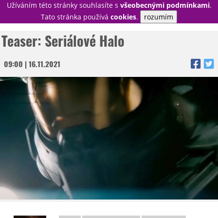
Užíváním této stránky souhlasíte s
všeobecnými podmínkami
.
PŘIHLÁSIT
Tato stránka používá
cookies
.
rozumím
REGISTROVAT
Teaser: Seriálové Halo
09:00 | 16.11.2021
NOVINKY
TÉMATA
RECENZE
EPIZODY
KULT
TRAILERY
GALERIE
DISKUZE
STATISTIKY
TIRÁŽ