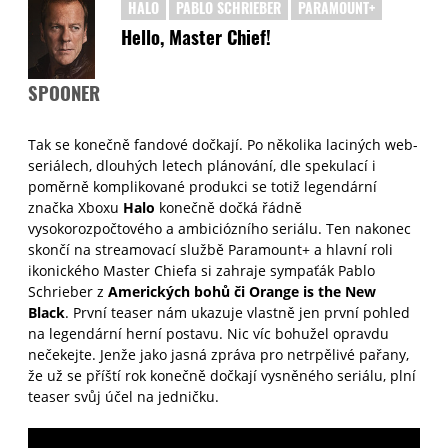
HALO
PABLO SCHRIEBER
PARAMOUNT+
Hello, Master Chief!
SPOONER
Tak se konečně fandové dočkají. Po několika laciných web-
seriálech, dlouhých letech plánování, dle spekulací i
poměrně komplikované produkci se totiž legendární
značka Xboxu
Halo
konečně dočká řádně
vysokorozpočtového a ambiciózního seriálu. Ten nakonec
skončí na streamovací službě Paramount+ a hlavní roli
ikonického Master Chiefa si zahraje sympaťák Pablo
Schrieber z
Amerických bohů či Orange is the New
Black
. První teaser nám ukazuje vlastně jen první pohled
na legendární herní postavu. Nic víc bohužel opravdu
nečekejte. Jenže jako jasná zpráva pro netrpělivé pařany,
že už se příští rok konečně dočkají vysněného seriálu, plní
teaser svůj účel na jedničku.