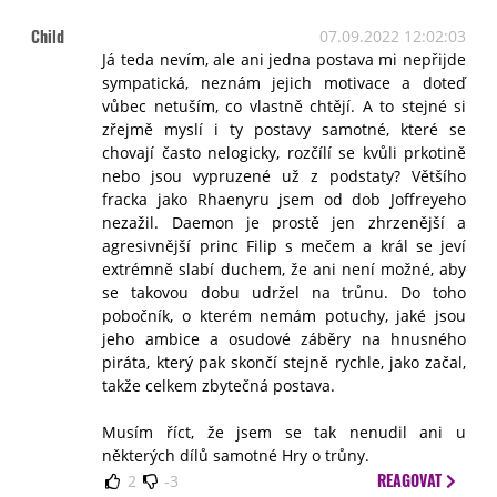
Child
07.09.2022 12:02:03
Já teda nevím, ale ani jedna postava mi nepřijde
sympatická, neznám jejich motivace a doteď
vůbec netuším, co vlastně chtějí. A to stejné si
zřejmě myslí i ty postavy samotné, které se
chovají často nelogicky, rozčílí se kvůli prkotině
nebo jsou vypruzené už z podstaty? Většího
fracka jako Rhaenyru jsem od dob Joffreyeho
nezažil. Daemon je prostě jen zhrzenější a
agresivnější princ Filip s mečem a král se jeví
extrémně slabí duchem, že ani není možné, aby
se takovou dobu udržel na trůnu. Do toho
pobočník, o kterém nemám potuchy, jaké jsou
jeho ambice a osudové záběry na hnusného
piráta, který pak skončí stejně rychle, jako začal,
takže celkem zbytečná postava.
Musím říct, že jsem se tak nenudil ani u
některých dílů samotné Hry o trůny.
REAGOVAT
2
-3