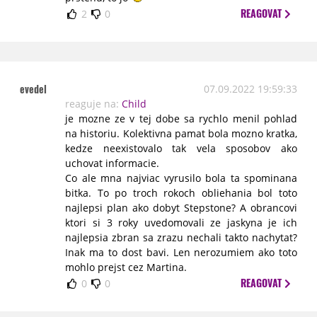
REAGOVAT
2
0
evedel
07.09.2022 19:59:33
reaguje na:
Child
je mozne ze v tej dobe sa rychlo menil pohlad
na historiu. Kolektivna pamat bola mozno kratka,
kedze neexistovalo tak vela sposobov ako
uchovat informacie.
Co ale mna najviac vyrusilo bola ta spominana
bitka. To po troch rokoch obliehania bol toto
najlepsi plan ako dobyt Stepstone? A obrancovi
ktori si 3 roky uvedomovali ze jaskyna je ich
najlepsia zbran sa zrazu nechali takto nachytat?
Inak ma to dost bavi. Len nerozumiem ako toto
mohlo prejst cez Martina.
REAGOVAT
0
0