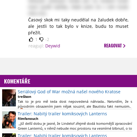
Velaryon pilotující draka (asi na drakovi bude
moct jezdit každej, čekal jsem že v tom bude
něco víc).
Časový skok mi taky neudělal na žaludek dobře,
ale jestli to tak bylo v knize, budu to muset
přežít.
1
-2
REAGOVAT
reagují:
Deywid
KOMENTÁŘE
Seriálový God of War možná našel nového Kratose
trešlson
Tak to je pro mě teda dost nepovedená náhrada.. Netvrdím, že s
původním obsazením jsem nějak souznil, ale Bautistu fakt nemusim..
Trailer: Nabitý trailer komiksových Lanterns
filmfanouch
,,Již delší dobu je jasné, že Lindelof zřejmě dodá komornější zpracování
Green Lanternů, v němž nebude moc prostoru na vesmírné blbnutí, o to
více se ovšem bude moci nová adaptace odprostit třeba od filmového
Trailer: Nabitý trailer komiksových Lanterns