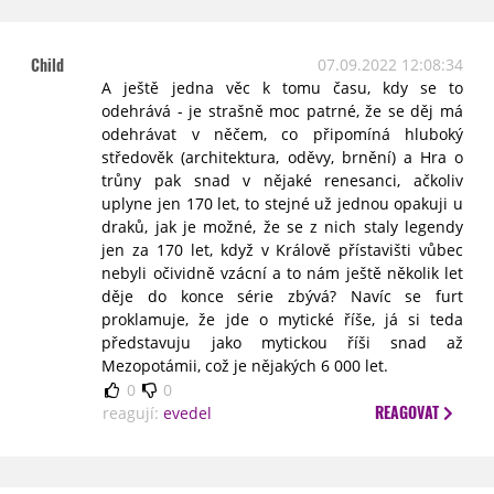
Child
07.09.2022 12:08:34
A ještě jedna věc k tomu času, kdy se to
odehrává - je strašně moc patrné, že se děj má
odehrávat v něčem, co připomíná hluboký
středověk (architektura, oděvy, brnění) a Hra o
trůny pak snad v nějaké renesanci, ačkoliv
uplyne jen 170 let, to stejné už jednou opakuji u
draků, jak je možné, že se z nich staly legendy
jen za 170 let, když v Králově přístavišti vůbec
nebyli očividně vzácní a to nám ještě několik let
děje do konce série zbývá? Navíc se furt
proklamuje, že jde o mytické říše, já si teda
představuju jako mytickou říši snad až
Mezopotámii, což je nějakých 6 000 let.
0
0
REAGOVAT
reagují:
evedel