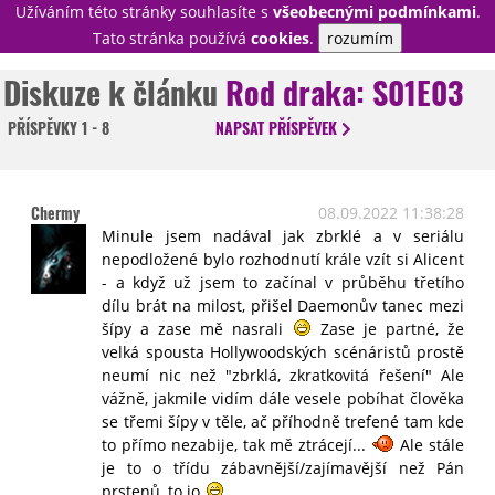
Užíváním této stránky souhlasíte s
všeobecnými podmínkami
.
PŘIHLÁSIT
Tato stránka používá
cookies
.
rozumím
REGISTROVAT
Diskuze k článku
Rod draka: S01E03
PŘÍSPĚVKY
1 - 8
NAPSAT
PŘÍSPĚVEK
NOVINKY
TÉMATA
RECENZE
EPIZODY
KULT
Chermy
08.09.2022 11:38:28
TRAILERY
GALERIE
Minule jsem nadával jak zbrklé a v seriálu
nepodložené bylo rozhodnutí krále vzít si Alicent
DISKUZE
STATISTIKY
TIRÁŽ
- a když už jsem to začínal v průběhu třetího
dílu brát na milost, přišel Daemonův tanec mezi
šípy a zase mě nasrali
Zase je partné, že
velká spousta Hollywoodských scénáristů prostě
neumí nic než "zbrklá, zkratkovitá řešení" Ale
vážně, jakmile vidím dále vesele pobíhat člověka
se třemi šípy v těle, ač příhodně trefené tam kde
to přímo nezabije, tak mě ztrácejí...
Ale stále
je to o třídu zábavnější/zajímavější než Pán
prstenů, to jo