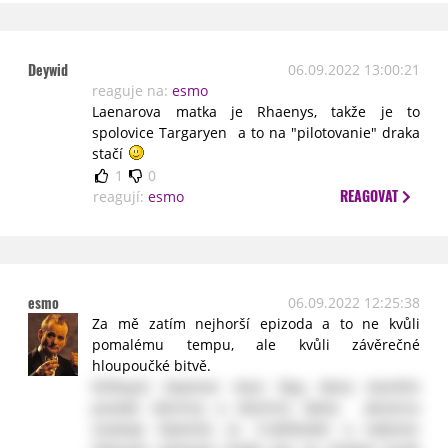
Deywid
06.09.2022 13:00:21
reaguje na:
esmo
Laenarova matka je Rhaenys, takže je to
spolovice Targaryen a to na "pilotovanie" draka
stačí
1
0
REAGOVAT
reagují:
esmo
esmo
06.09.2022 12:25:38
Za mě zatím nejhorší epizoda a to ne kvůli
pomalému tempu, ale kvůli závěrečné
hloupoučké bitvě.
Kličkující Daemon mezi šípy, který mezitím
poseká všechny a všechno okolo, absence
souboje Daemon vs. Crabfeeder a nakonec