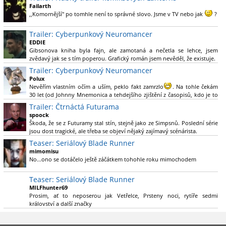
Green Lanterna s Ryanem Reynoldsem.´´ Co je na tom
Failarth
nesrozumitelného?
,,Komornější" po tomhle není to správné slovo. Jsme v TV nebo jak
?
Nebál bych se říct, že to vypadá skvěle jak po stránce kvantity materiálu,
Trailer: Cyberpunkový Neuromancer
tak i formou.
EDDIE
Gibsonova kniha byla fajn, ale zamotaná a nečetla se lehce, jsem
Výběr Ulricha Tomsena pro mě velké překvapení a velmi zajímavá volba
zvědavý jak se s tím poperou. Grafický román jsem nevěděl, že existuje.
bravo.
Trailer: Cyberpunkový Neuromancer
Chandler je lepší a lepší s každou novou scénou.
Polux
Komiksy to mají ted´těžké, paradoxně tomu škodí to všechno kolem
Nevěřím vlastním očím a uším, peklo fakt zamrzlo
. Na tohle čekám
(DC nebo MCU to je buřt) , ale nezasloužilo by si to zářez jen kvůli tomu.
30 let (od Johnny Mnemonica a tehdejšího zjištění z časopisů, kdo je to
Držím tomu palce.
Gibson a co je jeho debutová kniha zač), přičemž 25 let (od Matrixu,
Trailer: Čtrnáctá Futurama
který pojem cyberpunk dostal do povědomí i obyčejného diváka a
spoock
nikoliv fanouška žánru) marně doufám, že si po řadě "duchovních
Škoda, že se z Futuramy stal stín, stejně jako ze Simpsnů. Poslední série
nástupců", kteří přišli poté (Ghost In The Shell, Alita: Battle Angel,
jsou dost tragické, ale třeba se objeví nějaký zajímavý scénárista.
Altered Carbon, Blade Runner 2049, Cyberpunk 2077, atd.), někdo
Nedávno začala vycházet nová řada Ricka a Mortyho a já z úžasem zjistil,
Teaser: Seriálový Blade Runner
konečně vzpomene i na bibli cyberpunku, se kterou to všechno začalo.
že se na to dá opět koukat.
Teď už nezbývá nic jiného než se tiše modlit a doufat, že to bude stát za
mimomisu
to
No...ono se dotáčelo ještě záčátkem tohohle roku mimochodem
. Plus kudos za sázku na seriál a nikoliv film, snad tvůrci tu
výsadu násobně větší stopáže náležitě využijí.
Teaser: Seriálový Blade Runner
MILFhunter69
Prosim, ať to neposerou jak Vetřelce, Prsteny noci, rytíře sedmi
království a další značky