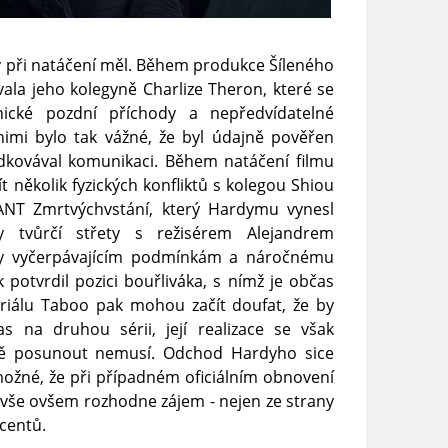
y při natáčení měl. Během produkce Šíleného
vala jeho kolegyně Charlize Theron, které se
nické pozdní příchody a nepředvídatelné
nimi bylo tak vážné, že byl údajně pověřen
dkovával komunikaci. Během natáčení filmu
několik fyzických konfliktů s kolegou Shiou
ANT Zmrtvýchvstání, který Hardymu vynesl
 tvůrčí střety s režisérem Alejandrem
cky vyčerpávajícím podmínkám a náročnému
otvrdil pozici bouřliváka, s nímž je občas
seriálu Taboo pak mohou začít doufat, že by
 na druhou sérii, její realizace se však
ně posunout nemusí. Odchod Hardyho sice
možné, že při případném oficiálním obnovení
, vše ovšem rozhodne zájem - nejen ze strany
centů.