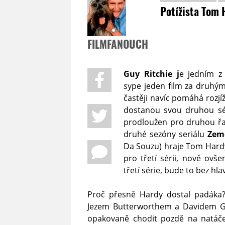
Potížista Tom 
FILMFANOUCH
Guy Ritchie j
e jedním z 
sype jeden film za druhým
častěji navíc pomáhá rozjíž
dostanou svou druhou sér
prodloužen pro druhou řad
druhé sezóny seriálu
Zem
Da Souzu) hraje Tom Hardy.
pro třetí sérii, nově ovš
třetí série, bude to bez hl
Proč přesně Hardy dostal padáka?
Jezem Butterworthem a Davidem Gl
opakovaně chodit pozdě na natáče