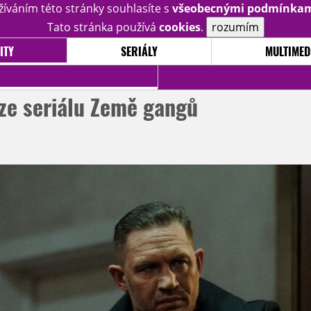
žíváním této stránky souhlasíte s
všeobecnými podmínka
Tato stránka používá
cookies
.
rozumím
ITY
SERIÁLY
MULTIMED
ze seriálu Země gangů