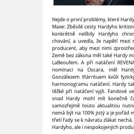
Nejde o první problémy, které Hard
Maxe: Zběsilé cesty Hardyho kritizo
konkrétně nelíbily Hardyho chro
chování, a uvedla, že napětí mezi 
producent, aby mezi nimi zprostře
Země bez zákona měl také Hardy mít 
LaBeoufem. A při natáčení REVEN
nominaci na Oscara, měl Hardy
Gonzálezem Iñárrituem kvůli fyzi
harmonogramu natáčení. Hardy tak p
těžké při natáčení vyjít. Fandové 
snad Hardy mohl mít konečně čas
samozřejmě touto aktualitou nut
nemá být na 100% jistý a je pořád 
třetí řady se k návratu zlákat nechá
Hardyho, ale i nespokojených produ