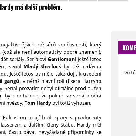
Hardy má další problém.
nejaktivnějších režisérů současnosti, který
KOME
 (což ale není automaticky dobré znamení),
dět seriály. Seriáloví
Gentlemani
ještě letos
ii, seriál
Mladý Sherlock
byl též nedávno
Do té
u. Ještě letos by mělo také dojít k uvedení
ě gangů
, v němž hlavní roli (fixera Harryho
 Seriál prozatím nebyl oficiálně prodloužen
em bylo odhaleno, že pokud se seriál dočká
avní hvězdy.
Tom Hardy
byl totiž vyhozen.
 Roli v tom mají hrát spory s producenty
asserem a dalšími členy štábu. Hardy měl
ní, často dávat nevyžádané připomínky ke