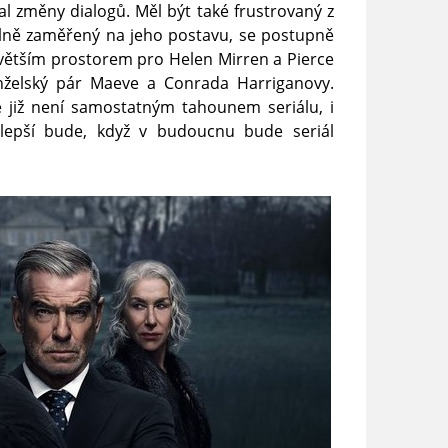
l změny dialogů. Měl být také frustrovaný z
silně zaměřený na jeho postavu, se postupně
 větším prostorem pro Helen Mirren a Pierce
anželský pár Maeve a Conrada Harriganovy.
e již není samostatným tahounem seriálu, i
 lepší bude, když v budoucnu bude seriál