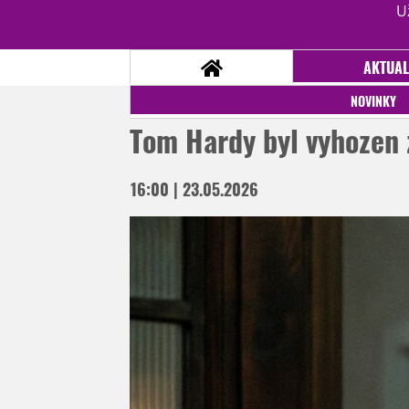
U
AKTUAL
NOVINKY
Tom Hardy byl vyhozen 
NOVINKY
16:00 | 23.05.2026
TÉMATA
RECENZE
EPIZODY
KULT
TRAILERY
GALERIE
DISKUZE
STATISTIKY
TIRÁŽ