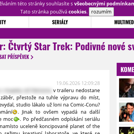
žíváním této stránky souhlasíte s
všeobecnými podmínka
Tato stránka používá
cookies
.
rozumím
ITY
SERIÁLY
MULTIMED
er: Čtvrtý Star Trek: Podivné nové s
SAT
PŘÍSPĚVEK
KOME
19.06.2026 12:09:28
 s mupety od Hensona
v traileru nedostane
záběr, přestože na tuhle výpravu do míst,
vydal, studio lákalo už loni na Comic‑Conu?
amání
. Jinak to ovšem vypadá na další
se moc
. Po předčasném odpískání seriálu
 namísto uceleně koncipované planet of the
režimu kreativní laboratoře, ve které se