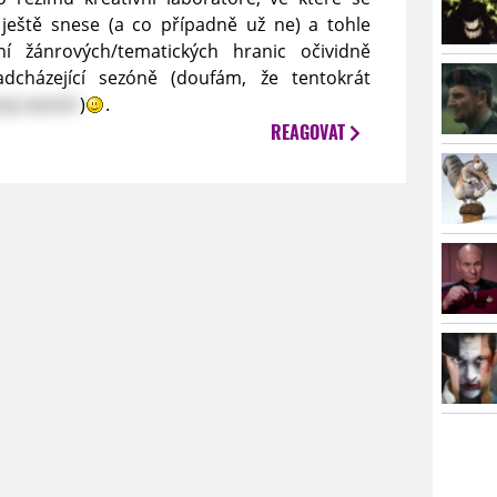
T ještě snese (a co případně už ne) a tohle
ní žánrových/tematických hranic očividně
dcházející sezóně (doufám, že tentokrát
ový vesmír
)
.
REAGOVAT