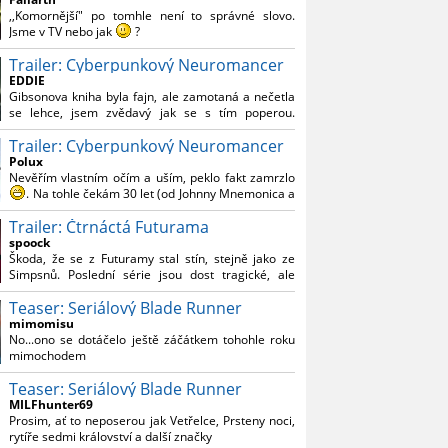
Reynoldsem.´´ Co je na tom nesrozumitelného?
,,Komornější" po tomhle není to správné slovo.
Jsme v TV nebo jak
?
Trailer: Cyberpunkový Neuromancer
Nebál bych se říct, že to vypadá skvěle jak po
stránce kvantity materiálu, tak i formou.
EDDIE
Gibsonova kniha byla fajn, ale zamotaná a nečetla
Výběr Ulricha Tomsena pro mě velké překvapení a
se lehce, jsem zvědavý jak se s tím poperou.
velmi zajímavá volba bravo.
Grafický román jsem nevěděl, že existuje.
Chandler je lepší a lepší s každou novou scénou.
Trailer: Cyberpunkový Neuromancer
Polux
Komiksy to mají ted´těžké, paradoxně tomu škodí
Nevěřím vlastním očím a uším, peklo fakt zamrzlo
to všechno kolem (DC nebo MCU to je buřt) , ale
. Na tohle čekám 30 let (od Johnny Mnemonica a
nezasloužilo by si to zářez jen kvůli tomu. Držím
tehdejšího zjištění z časopisů, kdo je to Gibson a co
tomu palce.
Trailer: Čtrnáctá Futurama
je jeho debutová kniha zač), přičemž 25 let (od
Matrixu, který pojem cyberpunk dostal do
spoock
povědomí i obyčejného diváka a nikoliv fanouška
Škoda, že se z Futuramy stal stín, stejně jako ze
žánru) marně doufám, že si po řadě "duchovních
Simpsnů. Poslední série jsou dost tragické, ale
nástupců", kteří přišli poté (Ghost In The Shell, Alita:
třeba se objeví nějaký zajímavý scénárista.
Battle Angel, Altered Carbon, Blade Runner 2049,
Teaser: Seriálový Blade Runner
Nedávno začala vycházet nová řada Ricka a
Cyberpunk 2077, atd.), někdo konečně vzpomene i
Mortyho a já z úžasem zjistil, že se na to dá opět
mimomisu
na bibli cyberpunku, se kterou to všechno začalo.
koukat.
No...ono se dotáčelo ještě záčátkem tohohle roku
Teď už nezbývá nic jiného než se tiše modlit a
mimochodem
doufat, že to bude stát za to
. Plus kudos za
sázku na seriál a nikoliv film, snad tvůrci tu výsadu
Teaser: Seriálový Blade Runner
násobně větší stopáže náležitě využijí.
MILFhunter69
Prosim, ať to neposerou jak Vetřelce, Prsteny noci,
rytíře sedmi království a další značky