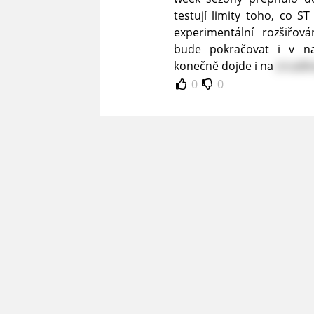
testují limity toho, co S
experimentální rozšiřová
bude pokračovat i v na
konečně dojde i na
zrcadl
0
0