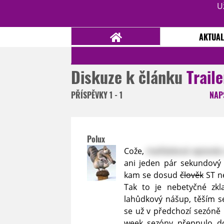
U
AKTUAL
Diskuze k článku
Trail
NOVINKY
TÉMATA
PŘÍSPĚVKY
1 - 1
NAP
RECENZE
EPIZODY
KULT
TRAILERY
GALERIE
Polux
DISKUZE
STATISTIKY
TIRÁŽ
Cože,
maňásková epizoda
ani jeden pár sekundový 
kam se dosud
člověk
ST ne
Tak to je nebetyčné zkl
lahůdkový nášup, těším 
se už v předchozí sezóně
week sezóny přepnulo do 