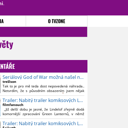
mi
.
PŘIHLÁSIT
|
REGISTROVAT
IA
O TVZONE
věty
NTÁŘE
Seriálový God of War možná našel nového Kratose
trešlson
Tak to je pro mě teda dost nepovedená náhrada..
Netvrdím, že s původním obsazením jsem nějak
souznil, ale Bautistu fakt nemusim..
Trailer: Nabitý trailer komiksových Lanterns
filmfanouch
,,Již delší dobu je jasné, že Lindelof zřejmě dodá
komornější zpracování Green Lanternů, v němž
nebude moc prostoru na vesmírné blbnutí, o to více
Trailer: Nabitý trailer komiksových Lanterns
se ovšem bude moci nová adaptace odprostit třeba
od filmového Green Lanterna s Ryanem
Failarth