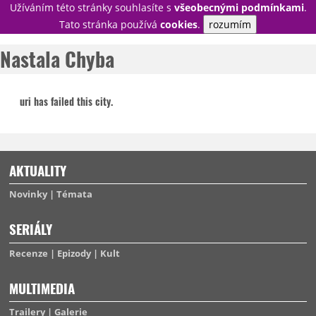
Užíváním této stránky souhlasíte s
všeobecnými podmínkami
.
PŘIHLÁSIT
Tato stránka používá
cookies
.
rozumím
REGISTROVAT
Nastala Chyba
uri has failed this city.
NOVINKY
TÉMATA
RECENZE
EPIZODY
KULT
TRAILERY
GALERIE
AKTUALITY
DISKUZE
STATISTIKY
TIRÁŽ
Novinky
Témata
SERIÁLY
Recenze
Epizody
Kult
MULTIMEDIA
Trailery
Galerie