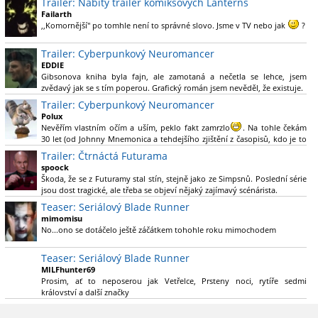
Trailer: Nabitý trailer komiksových Lanterns
Green Lanterna s Ryanem Reynoldsem.´´ Co je na tom
Failarth
nesrozumitelného?
,,Komornější" po tomhle není to správné slovo. Jsme v TV nebo jak
?
Nebál bych se říct, že to vypadá skvěle jak po stránce kvantity materiálu,
Trailer: Cyberpunkový Neuromancer
tak i formou.
EDDIE
Gibsonova kniha byla fajn, ale zamotaná a nečetla se lehce, jsem
Výběr Ulricha Tomsena pro mě velké překvapení a velmi zajímavá volba
zvědavý jak se s tím poperou. Grafický román jsem nevěděl, že existuje.
bravo.
Trailer: Cyberpunkový Neuromancer
Chandler je lepší a lepší s každou novou scénou.
Polux
Komiksy to mají ted´těžké, paradoxně tomu škodí to všechno kolem
Nevěřím vlastním očím a uším, peklo fakt zamrzlo
. Na tohle čekám
(DC nebo MCU to je buřt) , ale nezasloužilo by si to zářez jen kvůli tomu.
30 let (od Johnny Mnemonica a tehdejšího zjištění z časopisů, kdo je to
Držím tomu palce.
Gibson a co je jeho debutová kniha zač), přičemž 25 let (od Matrixu,
Trailer: Čtrnáctá Futurama
který pojem cyberpunk dostal do povědomí i obyčejného diváka a
spoock
nikoliv fanouška žánru) marně doufám, že si po řadě "duchovních
Škoda, že se z Futuramy stal stín, stejně jako ze Simpsnů. Poslední série
nástupců", kteří přišli poté (Ghost In The Shell, Alita: Battle Angel,
jsou dost tragické, ale třeba se objeví nějaký zajímavý scénárista.
Altered Carbon, Blade Runner 2049, Cyberpunk 2077, atd.), někdo
Nedávno začala vycházet nová řada Ricka a Mortyho a já z úžasem zjistil,
Teaser: Seriálový Blade Runner
konečně vzpomene i na bibli cyberpunku, se kterou to všechno začalo.
že se na to dá opět koukat.
Teď už nezbývá nic jiného než se tiše modlit a doufat, že to bude stát za
mimomisu
to
No...ono se dotáčelo ještě záčátkem tohohle roku mimochodem
. Plus kudos za sázku na seriál a nikoliv film, snad tvůrci tu
výsadu násobně větší stopáže náležitě využijí.
Teaser: Seriálový Blade Runner
MILFhunter69
Prosim, ať to neposerou jak Vetřelce, Prsteny noci, rytíře sedmi
království a další značky