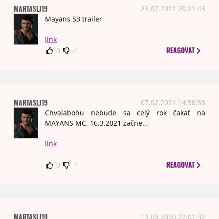
MARTASLJ19
23.02.2021 20:21:43
Mayans S3 trailer
link
REAGOVAT
0
-1
MARTASLJ19
07.02.2021 14:58:58
Chvalabohu nebude sa celý rok čakať na
MAYANS MC. 16.3.2021 začne...
link
REAGOVAT
0
-1
MARTASLJ19
13.09.2020 22:01:32