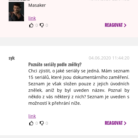
Masaker
link
REAGOVAT
0
0
syk
04.06.2020 11:44:20
Poznáte seriály podle znělky?
Chci zjistit, o jaké seriály se jedná. Mám seznam
15 seriálů, které jsou dokumentárního zaměření.
Seznam je však složen pouze z jejich úvodních
znělek, aniž by byl uveden název. Poznal by
někdo z vás některý z nich? Seznam je uveden s
možností k přehrání níže.
link
REAGOVAT
0
0