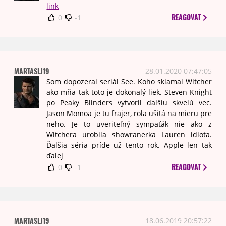
link
REAGOVAT
0
-1
MARTASLJ19
28.01.2020 07:47:05
Som dopozeral seriál See. Koho sklamal Witcher
ako mňa tak toto je dokonalý liek. Steven Knight
po Peaky Blinders vytvoril ďalšiu skvelú vec.
Jason Momoa je tu frajer, rola ušitá na mieru pre
neho. Je to uveriteľný sympaťák nie ako z
Witchera urobila showranerka Lauren idiota.
Ďalšia séria príde už tento rok. Apple len tak
ďalej
REAGOVAT
0
-1
MARTASLJ19
18.06.2019 20:57:22