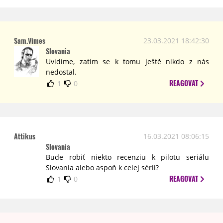
Sam.Vimes
23.03.2021 18:42:30
Slovania
Uvidíme, zatím se k tomu ještě nikdo z nás
nedostal.
REAGOVAT
1
0
Attikus
16.03.2021 08:06:15
Slovania
Bude robiť niekto recenziu k pilotu seriálu
Slovania alebo aspoň k celej sérii?
REAGOVAT
1
0