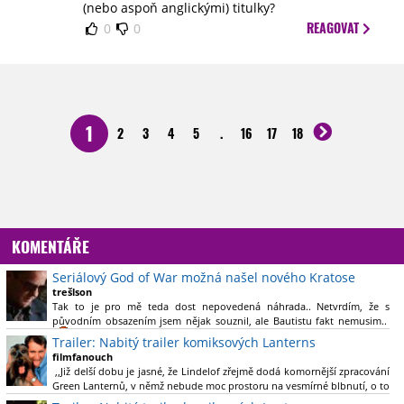
(nebo aspoň anglickými) titulky?
REAGOVAT
0
0
1
2
3
4
5
.
16
17
18
KOMENTÁŘE
Seriálový God of War možná našel nového Kratose
trešlson
Tak to je pro mě teda dost nepovedená náhrada.. Netvrdím, že s
původním obsazením jsem nějak souznil, ale Bautistu fakt nemusim..
Trailer: Nabitý trailer komiksových Lanterns
filmfanouch
,,Již delší dobu je jasné, že Lindelof zřejmě dodá komornější zpracování
Green Lanternů, v němž nebude moc prostoru na vesmírné blbnutí, o to
více se ovšem bude moci nová adaptace odprostit třeba od filmového