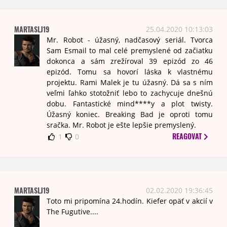
MARTASLJ19
25.04.2020 10:13:03
Mr. Robot - úžasný, nadčasový seriál. Tvorca
Sam Esmail to mal celé premyslené od začiatku
dokonca a sám zrežíroval 39 epizód zo 46
epizód. Tomu sa hovorí láska k vlastnému
projektu. Rami Malek je tu úžasný. Dá sa s ním
veľmi ľahko stotožniť lebo to zachycuje dnešnú
dobu. Fantastické mind****y a plot twisty.
Úžasný koniec. Breaking Bad je oproti tomu
sračka. Mr. Robot je ešte lepšie premyslený.
REAGOVAT
1
0
MARTASLJ19
02.02.2020 19:36:45
Toto mi pripomína 24.hodín. Kiefer opäť v akcií v
The Fugutive....