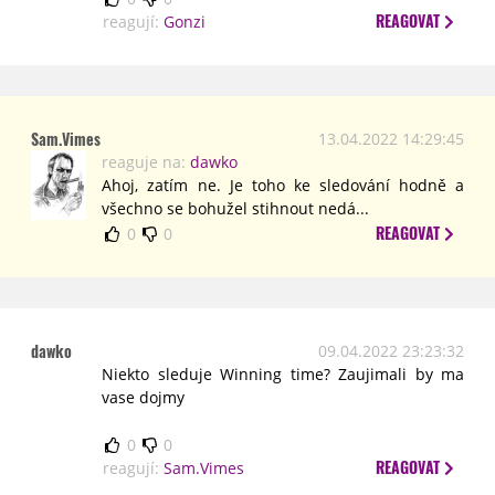
REAGOVAT
reagují:
Gonzi
Sam.Vimes
13.04.2022 14:29:45
reaguje na:
dawko
Ahoj, zatím ne. Je toho ke sledování hodně a
všechno se bohužel stihnout nedá...
REAGOVAT
0
0
dawko
09.04.2022 23:23:32
Niekto sleduje Winning time? Zaujimali by ma
vase dojmy
0
0
REAGOVAT
reagují:
Sam.Vimes