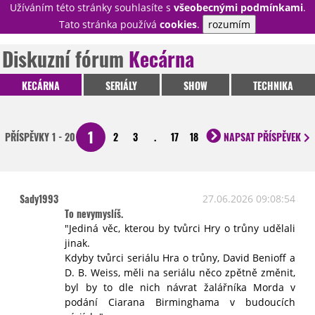
Užíváním této stránky souhlasíte s
všeobecnými podmínkami
.
PŘIHLÁSIT
Tato stránka používá
cookies
.
rozumím
REGISTROVAT
Diskuzní fórum
Kecárna
KECÁRNA
SERIÁLY
SHOW
TECHNIKA
NOVINKY
TÉMATA
RECENZE
EPIZODY
KULT
1
PŘÍSPĚVKY
1 - 20
2
3
.
17
18
NAPSAT
PŘÍSPĚVEK
TRAILERY
GALERIE
DISKUZE
STATISTIKY
TIRÁŽ
Sady1993
27.06.2026 09:08:54
To nevymyslíš.
"Jediná věc, kterou by tvůrci Hry o trůny udělali
jinak.
Kdyby tvůrci seriálu Hra o trůny, David Benioff a
D. B. Weiss, měli na seriálu něco zpětně změnit,
byl by to dle nich návrat žalářníka Morda v
podání Ciarana Birminghama v budoucích