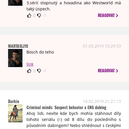
3.sérií stopnutý a hovadina ako Westworld má
taký úspech.
REAGOVAT
0
-1
MARTASLJ19
01.03.2019 15:29:33
Bosch do teho
link
REAGOVAT
0
-1
Darkie
18.02.2019 21:21:13
Criminal minds: Suspect behavior a ENG dabing
Ahoj lidi, nevíte kde bych mohla stáhnout díly
tohoto seriálu (↑) od 8 dílu do posledního s
původním dabingem? Nebo shlédnout s českými