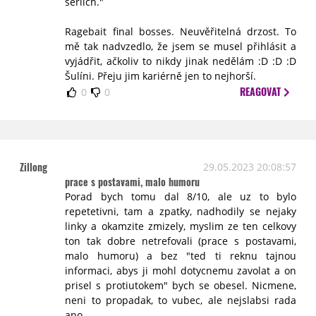
sériích."
Ragebait final bosses. Neuvěřitelná drzost. To
mě tak nadvzedlo, že jsem se musel přihlásit a
vyjádřit, ačkoliv to nikdy jinak nedělám :D :D :D
Šulíni. Přeju jim kariérně jen to nejhorší.
REAGOVAT
0
0
Zillong
29.05.2023 20:08:57
prace s postavami, malo humoru
Porad bych tomu dal 8/10, ale uz to bylo
repetetivni, tam a zpatky, nadhodily se nejaky
linky a okamzite zmizely, myslim ze ten celkovy
ton tak dobre netrefovali (prace s postavami,
malo humoru) a bez "ted ti reknu tajnou
informaci, abys ji mohl dotycnemu zavolat a on
prisel s protiutokem" bych se obesel. Nicmene,
neni to propadak, to vubec, ale nejslabsi rada
ano.