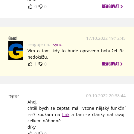
REAGOVAT
0
0
Gonzi
17.10.2022 19:12:45
reaguje na:
-sync-
Vím o tom, kdy to bude opraveno bohužel říci
nedokážu.
REAGOVAT
1
0
-sync-
09.10.2022 20:38:44
Ahoj,
chtěl bych se zeptat, má TVzone nějaký funkční
rss? koukám na
link
a tam se články nahrávají
celkem náhodně
díky
0
0