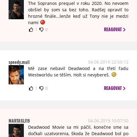
The Sopranos prequel v roku 2020. No nevoem
obišiel by som sa bez toho. Radšej opraviť to
hrozné finále...lenže keď už Tony nie je medzi
nami
REAGOVAT
1
0
speedy.mail
04.06.2019 22:50:12
Mě zase nebavil Deadwood a na třetí řadu
Westworldu se těším. Holt si nevybereš.
REAGOVAT
1
0
MARTASLJ19
04.06.2019 10:07:50
Deadwood Movie sa mi páčil, konečne sme sa
dočkali uzatvorenia, škoda že Deadwood bol po