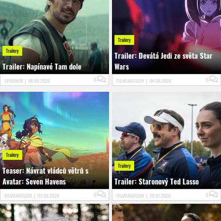
Trailery
Trailery
Trailer: Devátá Jedi ze světa Star
Trailer: Napínavé Tam dole
Wars
0
0
SPOONER
|
06.08.2026
FILMFANOUCH
|
04.08.2026
Trailery
Trailery
Teaser: Návrat vládců větrů s
Avatar: Seven Havens
Trailer: Staronový Ted Lasso
0
0
FILMFANOUCH
|
03.08.2026
FILMFANOUCH
|
29.07.2026