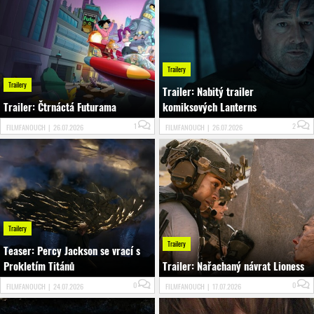
Trailery
Trailery
Trailer: Nabitý trailer
Trailer: Čtrnáctá Futurama
komiksových Lanterns
1
2
FILMFANOUCH
|
26.07.2026
FILMFANOUCH
|
26.07.2026
Trailery
Trailery
Teaser: Percy Jackson se vrací s
Prokletím Titánů
Trailer: Nařachaný návrat Lioness
0
0
FILMFANOUCH
|
24.07.2026
FILMFANOUCH
|
17.07.2026