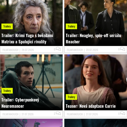
Trailery
Trailery
Trailer: Krimi Yaga s hvězdami
Trailer: Neagley, spin-off seriálu
Matrixu a Spalující rivality
Reacher
0
0
FILMFANOUCH
|
28.07.2026
FILMFANOUCH
|
28.07.2026
Trailery
Trailery
Trailer: Cyberpunkový
Neuromancer
Teaser: Nová adaptace Carrie
2
0
FILMFANOUCH
|
27.07.2026
FILMFANOUCH
|
27.07.2026