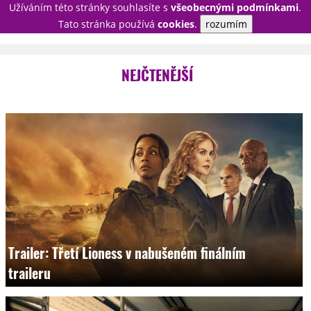
Užíváním této stránky souhlasíte s
všeobecnými podmínkami
.
PŘIHLÁSIT
Tato stránka používá
cookies
.
rozumím
REGISTROVAT
NEJČTENĚJŠÍ
NOVINKY
TÉMATA
RECENZE
EPIZODY
KULT
TRAILERY
GALERIE
DISKUZE
STATISTIKY
TIRÁŽ
Trailer: Třetí Lioness v nabušeném finálním
traileru