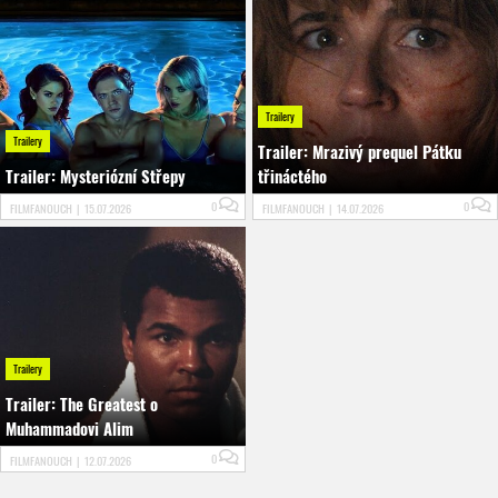
Trailery
Trailery
Trailer: Mrazivý prequel Pátku
Trailer: Mysteriózní Střepy
třináctého
0
0
FILMFANOUCH
|
15.07.2026
FILMFANOUCH
|
14.07.2026
Trailery
Trailer: The Greatest o
Muhammadovi Alim
0
FILMFANOUCH
|
12.07.2026