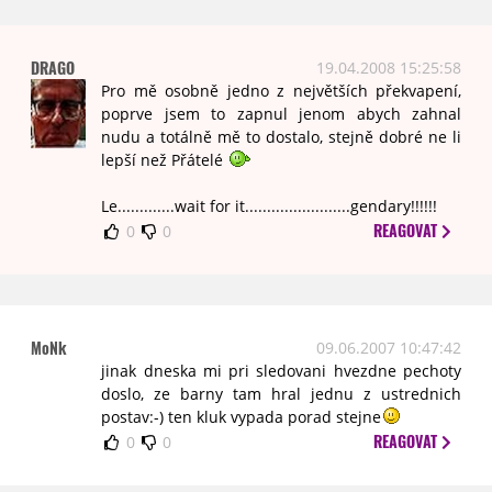
DRAGO
19.04.2008 15:25:58
Pro mě osobně jedno z největších překvapení,
poprve jsem to zapnul jenom abych zahnal
nudu a totálně mě to dostalo, stejně dobré ne li
lepší než Přátelé
Le.............wait for it........................gendary!!!!!!
REAGOVAT
0
0
MoNk
09.06.2007 10:47:42
jinak dneska mi pri sledovani hvezdne pechoty
doslo, ze barny tam hral jednu z ustrednich
postav:-) ten kluk vypada porad stejne
REAGOVAT
0
0