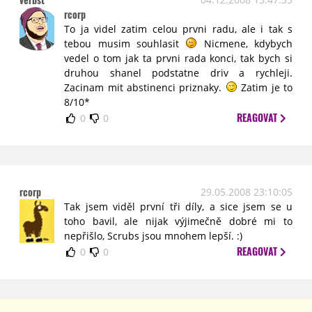
rcorp
To ja videl zatim celou prvni radu, ale i tak s
tebou musim souhlasit
Nicmene, kdybych
vedel o tom jak ta prvni rada konci, tak bych si
druhou shanel podstatne driv a rychleji.
Zacinam mit abstinenci priznaky.
Zatim je to
8/10*
REAGOVAT
0
0
rcorp
29.05.2008 23:10:05
Tak jsem viděl první tři díly, a sice jsem se u
toho bavil, ale nijak výjimečně dobré mi to
nepřišlo, Scrubs jsou mnohem lepší. :)
REAGOVAT
0
0