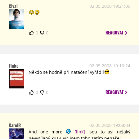
Cival
02.05.2008 19:21:09
REAGOVAT
0
0
Fluke
02.05.2008 19:16:24
Někdo se hodně při natáčení vyřádil
REAGOVAT
0
0
KarelR
02.05.2008 19:08:04
And one more
[link]
Jsou to asi nějaký
nevysílaný kusy, víc jsem toho zatím nenašel.