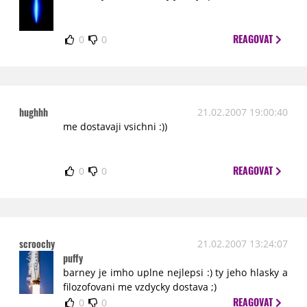
REAGOVAT
0
0
hughhh
21.02.2007 19:00:40
me dostavaji vsichni :))
REAGOVAT
0
0
scroochy
21.02.2007 13:24:07
puffy
barney je imho uplne nejlepsi :) ty jeho hlasky a
filozofovani me vzdycky dostava ;)
REAGOVAT
0
0