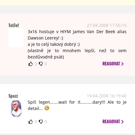
Tetřef
27.04.2008 17:56:15
3x16 hostuje v HIYM James Van Der Beek alias
Dawson Leerey! :)
a je to celý takový dobrý :)
(vlastně je to mnohem lepší, než to sem
bezdůvodně psát)
REAGOVAT
0
0
Spazz
19.04.2008 16:19:40
Spíš legen.......wait for it..........dary!!! Ale to je
detail...
REAGOVAT
0
0