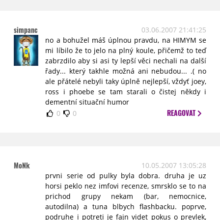
simpanc
03.06.2007 21:41:25
no a bohužel máš úplnou pravdu, na HIMYM se
mi líbilo že to jelo na plný koule, přičemž to teď
zabrzdilo aby si asi ty lepší věci nechali na další
řady... který takhle možná ani nebudou... .( no
ale přátelé nebyli taky úplně nejlepší, vždyť joey,
ross i phoebe se tam starali o čistej někdy i
dementní situační humor
REAGOVAT
0
0
MoNk
10.05.2007 13:05:28
prvni serie od pulky byla dobra. druha je uz
horsi peklo nez imfovi recenze, smrsklo se to na
prichod grupy nekam (bar, nemocnice,
autodilna) a tuna blbych flashbacku. poprve,
podruhe i potreti je fajn videt pokus o prevlek,