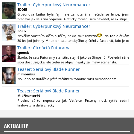
Nebál bych se říct, že to vypadá skvěle jak po stránce kvantity materiálu,
Trailer: Cyberpunkový Neuromancer
tak i formou.
EDDIE
Gibsonova kniha byla fajn, ale zamotaná a nečetla se lehce, jsem
Výběr Ulricha Tomsena pro mě velké překvapení a velmi zajímavá volba
zvědavý jak se s tím poperou. Grafický román jsem nevěděl, že existuje.
bravo.
Trailer: Cyberpunkový Neuromancer
Chandler je lepší a lepší s každou novou scénou.
Polux
Komiksy to mají ted´těžké, paradoxně tomu škodí to všechno kolem
Nevěřím vlastním očím a uším, peklo fakt zamrzlo
. Na tohle čekám
(DC nebo MCU to je buřt) , ale nezasloužilo by si to zářez jen kvůli tomu.
30 let (od Johnny Mnemonica a tehdejšího zjištění z časopisů, kdo je to
Držím tomu palce.
Gibson a co je jeho debutová kniha zač), přičemž 25 let (od Matrixu,
Trailer: Čtrnáctá Futurama
který pojem cyberpunk dostal do povědomí i obyčejného diváka a
spoock
nikoliv fanouška žánru) marně doufám, že si po řadě "duchovních
Škoda, že se z Futuramy stal stín, stejně jako ze Simpsnů. Poslední série
nástupců", kteří přišli poté (Ghost In The Shell, Alita: Battle Angel,
jsou dost tragické, ale třeba se objeví nějaký zajímavý scénárista.
Altered Carbon, Blade Runner 2049, Cyberpunk 2077, atd.), někdo
Nedávno začala vycházet nová řada Ricka a Mortyho a já z úžasem zjistil,
Teaser: Seriálový Blade Runner
konečně vzpomene i na bibli cyberpunku, se kterou to všechno začalo.
že se na to dá opět koukat.
Teď už nezbývá nic jiného než se tiše modlit a doufat, že to bude stát za
mimomisu
to
No...ono se dotáčelo ještě záčátkem tohohle roku mimochodem
. Plus kudos za sázku na seriál a nikoliv film, snad tvůrci tu
výsadu násobně větší stopáže náležitě využijí.
Teaser: Seriálový Blade Runner
MILFhunter69
Prosim, ať to neposerou jak Vetřelce, Prsteny noci, rytíře sedmi
království a další značky
AKTUALITY