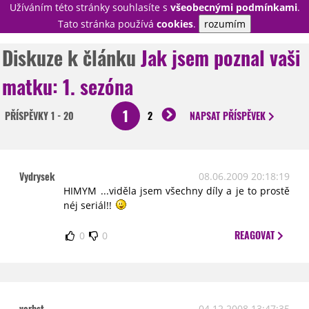
Užíváním této stránky souhlasíte s
všeobecnými podmínkami
.
PŘIHLÁSIT
Tato stránka používá
cookies
.
rozumím
REGISTROVAT
Diskuze k článku
Jak jsem poznal vaši
matku: 1. sezóna
NOVINKY
TÉMATA
1
PŘÍSPĚVKY
1 - 20
2
NAPSAT
PŘÍSPĚVEK
RECENZE
EPIZODY
KULT
TRAILERY
GALERIE
DISKUZE
STATISTIKY
TIRÁŽ
Vydrysek
08.06.2009 20:18:19
HIMYM ...viděla jsem všechny díly a je to prostě
néj seriál!!
REAGOVAT
0
0
verbst
04.12.2008 13:47:35