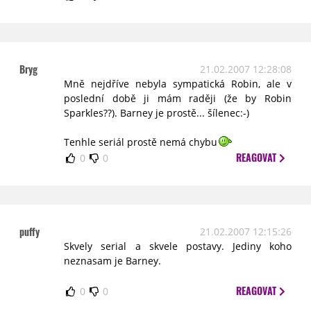
Bryg
21.02.2007 12:28:08
Mně nejdříve nebyla sympatická Robin, ale v
poslední době ji mám raději (že by Robin
Sparkles??). Barney je prostě... šílenec:-)
Tenhle seriál prostě nemá chybu
REAGOVAT
0
0
puffy
21.02.2007 12:15:26
Skvely serial a skvele postavy. Jediny koho
neznasam je Barney.
REAGOVAT
0
0