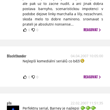
ale pak uz to zacne nudit. a ani jinak dobra
postava barnyho, scenaristickou impotenci v
podobe dejove linky marchalla a lily, nezachrani.
skoda melo to dobre namireno. srovnavat s
prateli je absolutni nonsense...
REAGOVAT
0
0
Blackthunder
04.04.2007 10:05:00
Nejlepší komediální seriálů co běží
REAGOVAT
0
0
p1n
22.02.2007 11:51:35
Perfektny serial, Barney je najlepsi