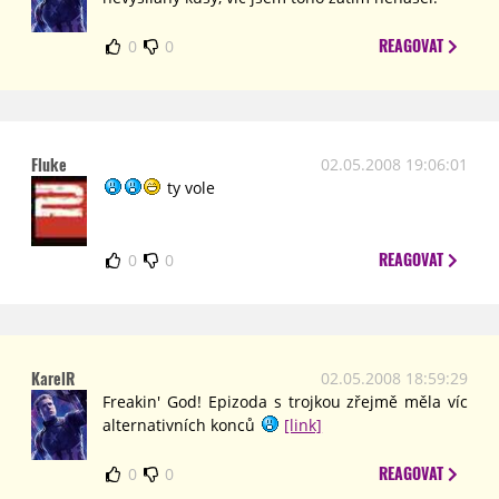
REAGOVAT
0
0
Fluke
02.05.2008 19:06:01
ty vole
REAGOVAT
0
0
KarelR
02.05.2008 18:59:29
Freakin' God! Epizoda s trojkou zřejmě měla víc
alternativních konců
[link]
REAGOVAT
0
0