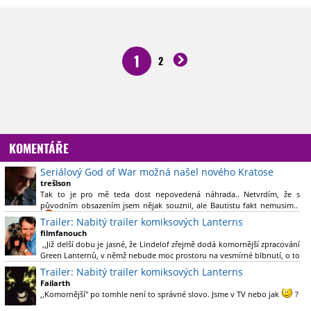
1
2
KOMENTÁŘE
Seriálový God of War možná našel nového Kratose
trešlson
Tak to je pro mě teda dost nepovedená náhrada.. Netvrdím, že s
původním obsazením jsem nějak souznil, ale Bautistu fakt nemusim..
Trailer: Nabitý trailer komiksových Lanterns
filmfanouch
,,Již delší dobu je jasné, že Lindelof zřejmě dodá komornější zpracování
Green Lanternů, v němž nebude moc prostoru na vesmírné blbnutí, o to
více se ovšem bude moci nová adaptace odprostit třeba od filmového
Trailer: Nabitý trailer komiksových Lanterns
Green Lanterna s Ryanem Reynoldsem.´´ Co je na tom
Failarth
nesrozumitelného?
,,Komornější" po tomhle není to správné slovo. Jsme v TV nebo jak
?