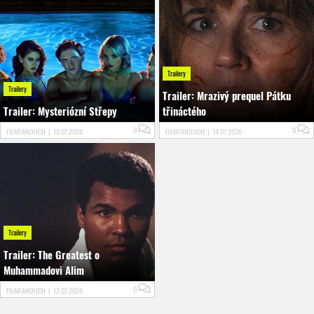
Trailery
Trailery
Trailer: Mrazivý prequel Pátku
Trailer: Mysteriózní Střepy
třináctého
0
0
FILMFANOUCH
|
15.07.2026
FILMFANOUCH
|
14.07.2026
Trailery
Trailer: The Greatest o
Muhammadovi Alim
0
FILMFANOUCH
|
12.07.2026