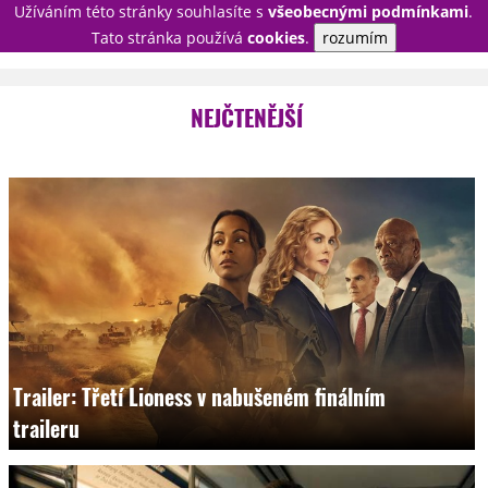
Užíváním této stránky souhlasíte s
všeobecnými podmínkami
.
PŘIHLÁSIT
Tato stránka používá
cookies
.
rozumím
REGISTROVAT
NEJČTENĚJŠÍ
NOVINKY
TÉMATA
RECENZE
EPIZODY
KULT
TRAILERY
GALERIE
DISKUZE
STATISTIKY
TIRÁŽ
Trailer: Třetí Lioness v nabušeném finálním
traileru