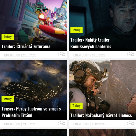
Trailery
Trailery
Trailer: Nabitý trailer
Trailer: Čtrnáctá Futurama
komiksových Lanterns
1
2
FILMFANOUCH
|
26.07.2026
FILMFANOUCH
|
26.07.2026
Trailery
Trailery
Teaser: Percy Jackson se vrací s
Prokletím Titánů
Trailer: Nařachaný návrat Lioness
0
0
FILMFANOUCH
|
24.07.2026
FILMFANOUCH
|
17.07.2026