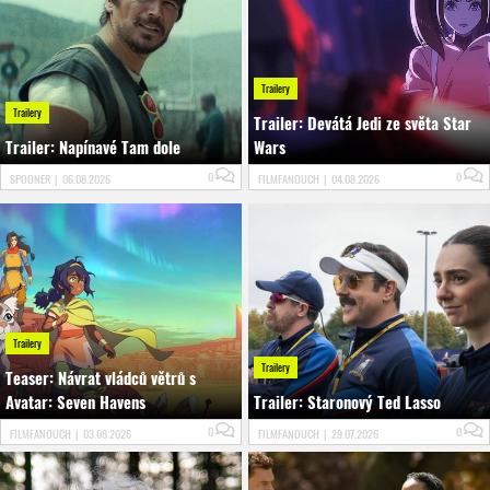
Trailery
Trailery
Trailer: Devátá Jedi ze světa Star
Trailer: Napínavé Tam dole
Wars
0
0
SPOONER
|
06.08.2026
FILMFANOUCH
|
04.08.2026
Trailery
Trailery
Teaser: Návrat vládců větrů s
Avatar: Seven Havens
Trailer: Staronový Ted Lasso
0
0
FILMFANOUCH
|
03.08.2026
FILMFANOUCH
|
29.07.2026