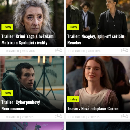
Trailery
Trailery
Trailer: Krimi Yaga s hvězdami
Trailer: Neagley, spin-off seriálu
Matrixu a Spalující rivality
Reacher
0
0
FILMFANOUCH
|
28.07.2026
FILMFANOUCH
|
28.07.2026
Trailery
Trailery
Trailer: Cyberpunkový
Neuromancer
Teaser: Nová adaptace Carrie
2
0
FILMFANOUCH
|
27.07.2026
FILMFANOUCH
|
27.07.2026