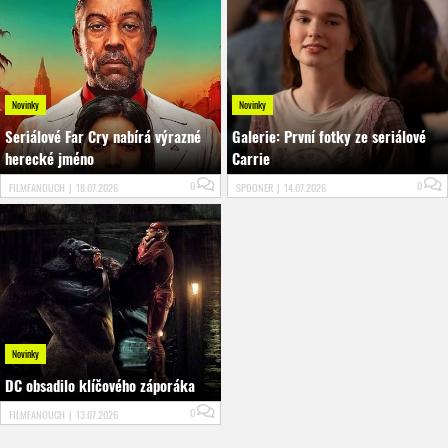
Novinky
Novinky
Seriálové Far Cry nabírá výrazné
Galerie: První fotky ze seriálové
herecké jméno
Carrie
0
0
FILMFANOUCH
|
18.07.2026
SPOONER
|
14.07.2026
Novinky
DC obsadilo klíčového záporáka
0
FILMFANOUCH
|
13.07.2026