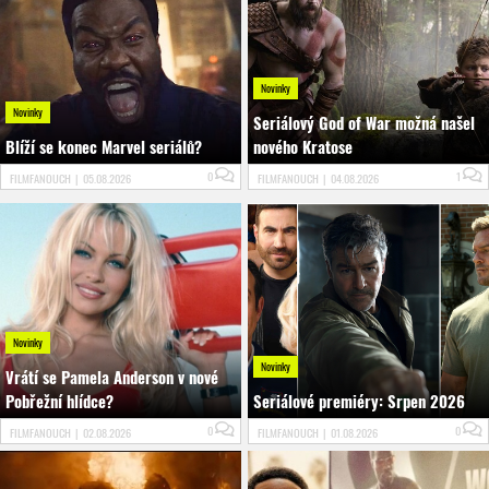
Novinky
Novinky
Seriálový God of War možná našel
Blíží se konec Marvel seriálů?
nového Kratose
0
1
FILMFANOUCH
|
05.08.2026
FILMFANOUCH
|
04.08.2026
Novinky
Novinky
Vrátí se Pamela Anderson v nové
Pobřežní hlídce?
Seriálové premiéry: Srpen 2026
0
0
FILMFANOUCH
|
02.08.2026
FILMFANOUCH
|
01.08.2026