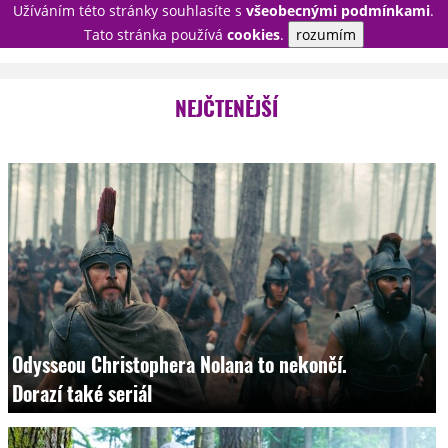
Užíváním této stránky souhlasíte s
všeobecnými podmínkami
.
PŘIHLÁSIT
Tato stránka používá
cookies
.
rozumím
REGISTROVAT
NEJČTENĚJŠÍ
NOVINKY
TÉMATA
RECENZE
EPIZODY
KULT
TRAILERY
GALERIE
DISKUZE
STATISTIKY
TIRÁŽ
Odysseou Christophera Nolana to nekončí.
Dorazí také seriál