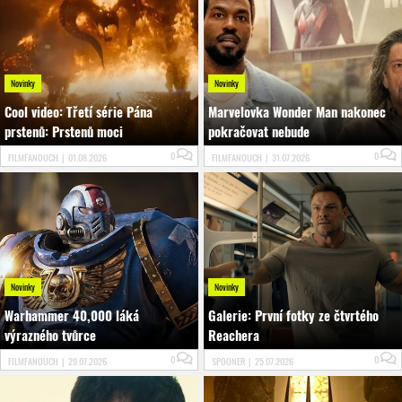
Novinky
Novinky
Cool video: Třetí série Pána
Marvelovka Wonder Man nakonec
prstenů: Prstenů moci
pokračovat nebude
0
0
FILMFANOUCH
|
01.08.2026
FILMFANOUCH
|
31.07.2026
Novinky
Novinky
Warhammer 40,000 láká
Galerie: První fotky ze čtvrtého
výrazného tvůrce
Reachera
0
0
FILMFANOUCH
|
29.07.2026
SPOONER
|
25.07.2026