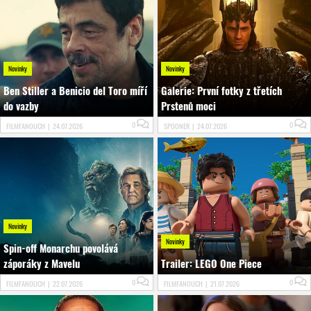
Novinky
Novinky
Ben Stiller a Benicio del Toro míří
Galerie: První fotky z třetích
do vazby
Prstenů moci
0
0
FILMFANOUCH
|
24.07.2026
SPOONER
|
24.07.2026
Novinky
Novinky
Spin-off Monarchu povolává
záporáky z Mavelu
Trailer: LEGO One Piece
0
0
FILMFANOUCH
|
22.07.2026
FILMFANOUCH
|
21.07.2026