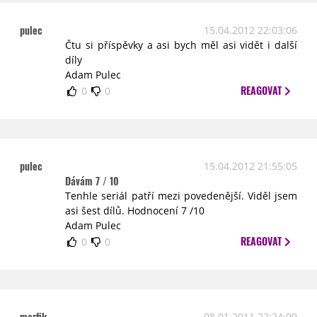
pulec
15.04.2012 22:03:06
Čtu si příspěvky a asi bych měl asi vidět i další
díly
Adam Pulec
REAGOVAT
0
0
pulec
15.04.2012 21:55:05
Dávám 7 / 10
Tenhle seriál patří mezi povedenější. Viděl jsem
asi šest dílů. Hodnocení 7 /10
Adam Pulec
REAGOVAT
0
0
marfik
08.01.2011 22:24:09