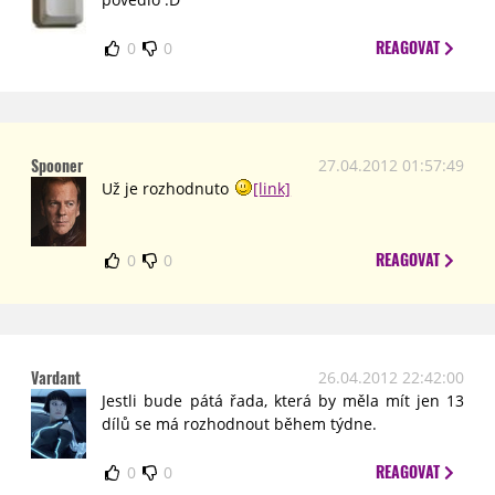
REAGOVAT
0
0
Spooner
27.04.2012 01:57:49
Už je rozhodnuto
[link]
REAGOVAT
0
0
Vardant
26.04.2012 22:42:00
Jestli bude pátá řada, která by měla mít jen 13
dílů se má rozhodnout během týdne.
REAGOVAT
0
0