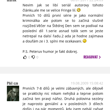
Nevim jak se libí seriál autorovy tohoto
článku,ale me se velice Fringe líí.
Prvních 10 dílů první série je jako normální
kriminálka ale potom se to začíná slušně
rozjížed.Věčer na Štědrej Den sem se podíval na
poslední díl 1.serie asnad tolik sem se jeste
netrepal na dalsí řadu.2 ada je hodne zajimava
a doufám ze i 3. splni me ocekavani.
P.S. Peteruv humor je fakt dobrej.
REAGOVAT
0
0
Phil cze
19.08.2009 15:08:42
Prvních 7-8 dílů je velmi zábavných, ale dějově
se prakticky nic nikam nehýbá a teprve potom
začíná ten pravý nářez. Druhá polovina sezóny
je naprosto geniální a v posledních 3 dílech
došlo i na pár momentů, kdy jsem nebál zařvat