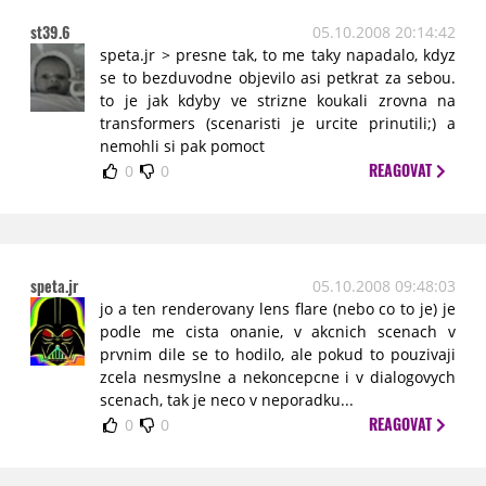
st39.6
05.10.2008 20:14:42
speta.jr > presne tak, to me taky napadalo, kdyz
se to bezduvodne objevilo asi petkrat za sebou.
to je jak kdyby ve strizne koukali zrovna na
transformers (scenaristi je urcite prinutili;) a
nemohli si pak pomoct
REAGOVAT
0
0
speta.jr
05.10.2008 09:48:03
jo a ten renderovany lens flare (nebo co to je) je
podle me cista onanie, v akcnich scenach v
prvnim dile se to hodilo, ale pokud to pouzivaji
zcela nesmyslne a nekoncepcne i v dialogovych
scenach, tak je neco v neporadku...
REAGOVAT
0
0