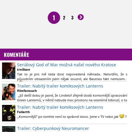
1
2
3
KOMENTÁŘE
Seriálový God of War možná našel nového Kratose
trešlson
Tak to je pro mě teda dost nepovedená náhrada.. Netvrdím, že s
původním obsazením jsem nějak souznil, ale Bautistu fakt nemusim..
Trailer: Nabitý trailer komiksových Lanterns
filmfanouch
,,Již delší dobu je jasné, že Lindelof zřejmě dodá komornější zpracování
Green Lanternů, v němž nebude moc prostoru na vesmírné blbnutí, o to
více se ovšem bude moci nová adaptace odprostit třeba od filmového
Trailer: Nabitý trailer komiksových Lanterns
Green Lanterna s Ryanem Reynoldsem.´´ Co je na tom
Failarth
nesrozumitelného?
,,Komornější" po tomhle není to správné slovo. Jsme v TV nebo jak
?
Nebál bych se říct, že to vypadá skvěle jak po stránce kvantity materiálu,
Trailer: Cyberpunkový Neuromancer
tak i formou.