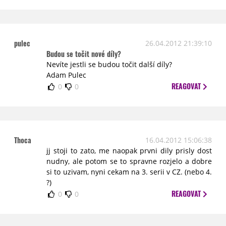
pulec
26.04.2012 21:39:10
Budou se točit nové díly?
Nevíte jestli se budou točit další díly?
Adam Pulec
REAGOVAT
0
0
Thoca
16.04.2012 15:06:38
jj stoji to zato, me naopak prvni dily prisly dost
nudny, ale potom se to spravne rozjelo a dobre
si to uzivam, nyni cekam na 3. serii v CZ. (nebo 4.
?)
REAGOVAT
0
0