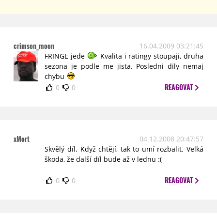
crimson_moon
16.04.2009 03:21:45
FRINGE jede
Kvalita i ratingy stoupaji, druha
sezona je podle me jista. Posledni dily nemaj
chybu
REAGOVAT
0
0
xMort
04.12.2008 20:47:57
Skvělý díl. Když chtějí, tak to umí rozbalit. Velká
škoda, že další díl bude až v lednu :(
REAGOVAT
0
0