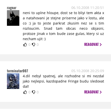
ragnar
06.10.2008 11:20:51
neni to uplne hloupe, dost se to bliyi tem akta x
a natahovani je stejne priserne jako v lostu, ale
co :) ja to jeste parkrat zkusim nez se s tim
rozloucim. Snad tam obcas neco objasni,
protoze jinak v tom bude zase gulas, ktery si uz
necham ujit :)
REAGOVAT
0
0
terminator007
05.10.2008 20:25:09
4.dil nebyl spatnej, ale rozhodne si mi nezdal
jako nejlepsi, kazdopadne Fringe budu sledovat
dal!
REAGOVAT
0
0