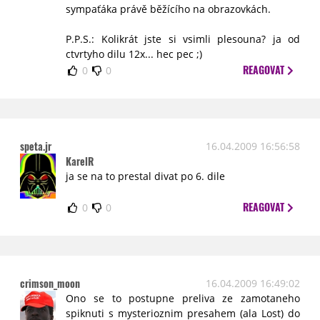
sympaťáka právě běžícího na obrazovkách.
P.P.S.: Kolikrát jste si vsimli plesouna? ja od
ctvrtyho dilu 12x... hec pec ;)
REAGOVAT
0
0
speta.jr
16.04.2009 16:56:58
KarelR
ja se na to prestal divat po 6. dile
REAGOVAT
0
0
crimson_moon
16.04.2009 16:49:02
Ono se to postupne preliva ze zamotaneho
spiknuti s mysterioznim presahem (ala Lost) do