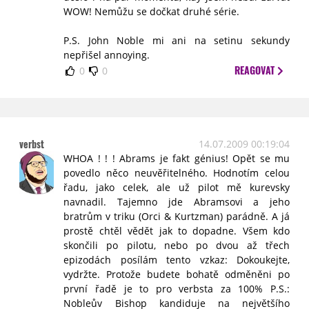
WOW! Nemůžu se dočkat druhé série.
P.S. John Noble mi ani na setinu sekundy
nepřišel annoying.
REAGOVAT
0
0
verbst
14.07.2009 00:19:04
WHOA ! ! ! Abrams je fakt génius! Opět se mu
povedlo něco neuvěřitelného. Hodnotím celou
řadu, jako celek, ale už pilot mě kurevsky
navnadil. Tajemno jde Abramsovi a jeho
bratrům v triku (Orci & Kurtzman) parádně. A já
prostě chtěl vědět jak to dopadne. Všem kdo
skončili po pilotu, nebo po dvou až třech
epizodách posílám tento vzkaz: Dokoukejte,
vydržte. Protože budete bohatě odměněni po
první řadě je to pro verbsta za 100% P.S.:
Nobleův Bishop kandiduje na největšího