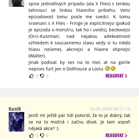
spise jednotlivych pripadu (ala X Files) s tenkou
tahnouci se linkou hlavniho pribehu. Vetsi
epizodovost tomu posle me svedci. K tomu
srovnani s X Files - Fringe je explicitnejsi (pokud
je epizoda o monstru, tak ho i uvidis), beckovejsi
(Orci-Kutzman; nad nejakou adekvatnosti
vzhledem k soucasnemu stavu vedy si tu nikdo
hlavu nelame), akcnejsi a hlavne vtipnejsi
(Walter).
Jinak podivat by ses na to mel, at na gorile
nepises furt jen o Dollhouse a Lostu
REAGOVAT
0
0
KarelR
16.04.2009 08:21:15
Jestli mi ještě pár lidí potvrdí, že to je dobrý, tak
se na to možná i začnu dívat. Je tam aspoň
nějaká akce? :)
REAGOVAT
0
0