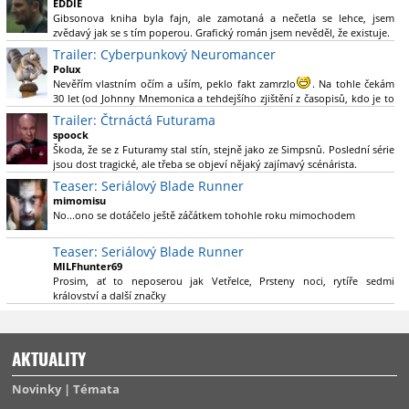
EDDIE
Gibsonova kniha byla fajn, ale zamotaná a nečetla se lehce, jsem
Výběr Ulricha Tomsena pro mě velké překvapení a velmi zajímavá volba
zvědavý jak se s tím poperou. Grafický román jsem nevěděl, že existuje.
bravo.
Trailer: Cyberpunkový Neuromancer
Chandler je lepší a lepší s každou novou scénou.
Polux
Komiksy to mají ted´těžké, paradoxně tomu škodí to všechno kolem
Nevěřím vlastním očím a uším, peklo fakt zamrzlo
. Na tohle čekám
(DC nebo MCU to je buřt) , ale nezasloužilo by si to zářez jen kvůli tomu.
30 let (od Johnny Mnemonica a tehdejšího zjištění z časopisů, kdo je to
Držím tomu palce.
Gibson a co je jeho debutová kniha zač), přičemž 25 let (od Matrixu,
Trailer: Čtrnáctá Futurama
který pojem cyberpunk dostal do povědomí i obyčejného diváka a
spoock
nikoliv fanouška žánru) marně doufám, že si po řadě "duchovních
Škoda, že se z Futuramy stal stín, stejně jako ze Simpsnů. Poslední série
nástupců", kteří přišli poté (Ghost In The Shell, Alita: Battle Angel,
jsou dost tragické, ale třeba se objeví nějaký zajímavý scénárista.
Altered Carbon, Blade Runner 2049, Cyberpunk 2077, atd.), někdo
Nedávno začala vycházet nová řada Ricka a Mortyho a já z úžasem zjistil,
Teaser: Seriálový Blade Runner
konečně vzpomene i na bibli cyberpunku, se kterou to všechno začalo.
že se na to dá opět koukat.
Teď už nezbývá nic jiného než se tiše modlit a doufat, že to bude stát za
mimomisu
to
No...ono se dotáčelo ještě záčátkem tohohle roku mimochodem
. Plus kudos za sázku na seriál a nikoliv film, snad tvůrci tu
výsadu násobně větší stopáže náležitě využijí.
Teaser: Seriálový Blade Runner
MILFhunter69
Prosim, ať to neposerou jak Vetřelce, Prsteny noci, rytíře sedmi
království a další značky
AKTUALITY
Novinky
Témata