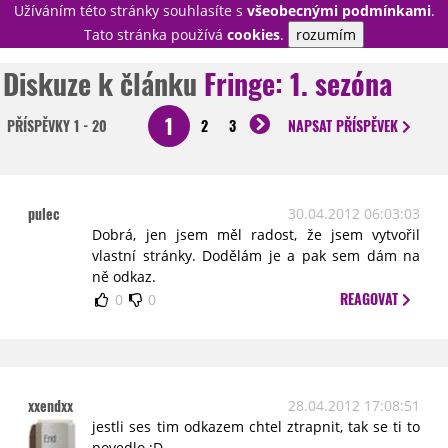
Užíváním této stránky souhlasíte s
všeobecnými podmínkami
.
PŘIHLÁSIT
Tato stránka používá
cookies
.
rozumím
REGISTROVAT
Diskuze k článku
Fringe: 1. sezóna
1
PŘÍSPĚVKY
1 - 20
2
3
NAPSAT
PŘÍSPĚVEK
NOVINKY
TÉMATA
RECENZE
EPIZODY
KULT
TRAILERY
GALERIE
pulec
30.04.2012 06:03:03
Dobrá, jen jsem měl radost, že jsem vytvořil
DISKUZE
STATISTIKY
TIRÁŽ
vlastní stránky. Dodělám je a pak sem dám na
ně odkaz.
REAGOVAT
0
0
xxendxx
28.04.2012 17:08:51
jestli ses tim odkazem chtel ztrapnit, tak se ti to
povedlo :D