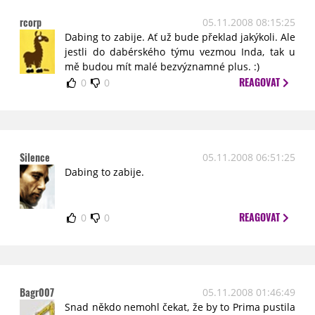
rcorp
05.11.2008 08:15:25
Dabing to zabije. Ať už bude překlad jakýkoli. Ale
jestli do dabérského týmu vezmou Inda, tak u
mě budou mít malé bezvýznamné plus. :)
REAGOVAT
0
0
Silence
05.11.2008 06:51:25
Dabing to zabije.
REAGOVAT
0
0
Bagr007
05.11.2008 01:46:49
Snad někdo nemohl čekat, že by to Prima pustila