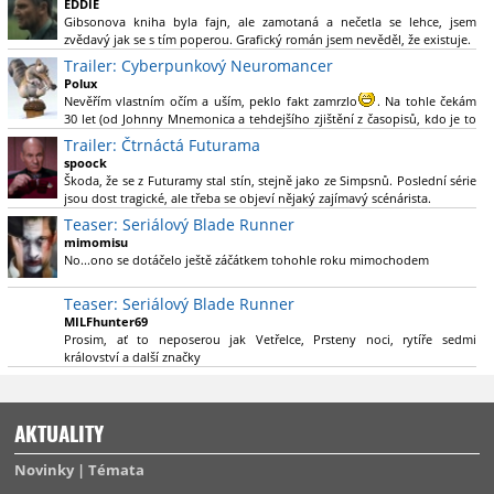
EDDIE
Gibsonova kniha byla fajn, ale zamotaná a nečetla se lehce, jsem
Výběr Ulricha Tomsena pro mě velké překvapení a velmi zajímavá volba
zvědavý jak se s tím poperou. Grafický román jsem nevěděl, že existuje.
bravo.
Trailer: Cyberpunkový Neuromancer
Chandler je lepší a lepší s každou novou scénou.
Polux
Komiksy to mají ted´těžké, paradoxně tomu škodí to všechno kolem
Nevěřím vlastním očím a uším, peklo fakt zamrzlo
. Na tohle čekám
(DC nebo MCU to je buřt) , ale nezasloužilo by si to zářez jen kvůli tomu.
30 let (od Johnny Mnemonica a tehdejšího zjištění z časopisů, kdo je to
Držím tomu palce.
Gibson a co je jeho debutová kniha zač), přičemž 25 let (od Matrixu,
Trailer: Čtrnáctá Futurama
který pojem cyberpunk dostal do povědomí i obyčejného diváka a
spoock
nikoliv fanouška žánru) marně doufám, že si po řadě "duchovních
Škoda, že se z Futuramy stal stín, stejně jako ze Simpsnů. Poslední série
nástupců", kteří přišli poté (Ghost In The Shell, Alita: Battle Angel,
jsou dost tragické, ale třeba se objeví nějaký zajímavý scénárista.
Altered Carbon, Blade Runner 2049, Cyberpunk 2077, atd.), někdo
Nedávno začala vycházet nová řada Ricka a Mortyho a já z úžasem zjistil,
Teaser: Seriálový Blade Runner
konečně vzpomene i na bibli cyberpunku, se kterou to všechno začalo.
že se na to dá opět koukat.
Teď už nezbývá nic jiného než se tiše modlit a doufat, že to bude stát za
mimomisu
to
No...ono se dotáčelo ještě záčátkem tohohle roku mimochodem
. Plus kudos za sázku na seriál a nikoliv film, snad tvůrci tu
výsadu násobně větší stopáže náležitě využijí.
Teaser: Seriálový Blade Runner
MILFhunter69
Prosim, ať to neposerou jak Vetřelce, Prsteny noci, rytíře sedmi
království a další značky
AKTUALITY
Novinky
Témata