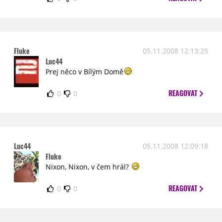
Fluke
05.11.2008 12:13:25
Luc44
Prej něco v Bílým Domě
REAGOVAT
0
0
Luc44
05.11.2008 12:09:18
Fluke
Nixon, Nixon, v čem hrál?
REAGOVAT
0
0