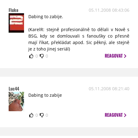
Fluke
05.11.2008 08:43:06
Dabing to zabije.
(KarelR: stejně profesionálně to dělali v Nově s
BSG, kdy se domlouvali s fanoušky co přesně
mají říkat, překládat apod. Sic pěkný, ale stejně
je z toho jinej seriál)
REAGOVAT
0
0
Luc44
05.11.2008 08:21:40
Dabing to zabije
REAGOVAT
0
0