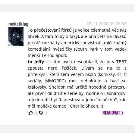
rocketking
05.11.2008 09:28:56
To přečešťování fórků je velice ošemetná věc (viz
Shrek 2, tam to bylo taky), ale ona většina diváků
prostě nezná ty americký souvislosti, míň známý
komediální hvězdičky (South Park v tom vede),
menší TV šou apod.
to Jeffy
- s tím bych nesouhlasil, že je v TBBT
spousta nerd řečiček. Dívám se na to s
přítelkyní, která těm věcem okolo (komiksy, sci-fi
seriály, MMORPG) moc neholduje a baví se
královsky. Sheldon má určitě hooodně prostoru,
ale první díl druhé série byl hodně o Leonardovi
a jeden díl byl Rajneshovi a jeho "úspěchu", kde
měl maličké cameo i Charlie Sheen. :)
REAGOVAT
0
0