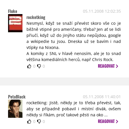
Fluke
05.11.2008 12:02:35
rocketking
Nesmysl, když se snaží převést skoro vše co je
běžně vtipné pro američany, třeba? Jen ať se lidi
přiučí, když už do jinýho státu nepůjdou, google
a wikipedie tu jsou. Dneska už se bavím i nad
vtípky na Nixona.
A komiky z SNL v hlavě nenosím, ale je to snad
většina komediálních herců, např Chris Rock.
REAGOVAT
0
0
PetaBlack
05.11.2008 11:40:01
rocketking: Jistě, někdy je to třeba převést, tak,
aby se případně pobavil i místní divák, ovšem
někdy si říkám, proč takové pěsti na oko ...
REAGOVAT
0
0