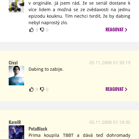
v originále. Já jsem rád, že se seriál dostane k
více lidem a možná se ze zvědavosti na jednu
epizodu kouknu. Tím nechci tvrdit, že by dabing
nebyl naprostý zlo.
REAGOVAT
0
0
Cival
05.11.2008 01:30:19
Dabing to zabije.
REAGOVAT
0
0
KarelR
05.11.2008 01:18:30
PetaBlack
Prima koupila TBBT a dává teď dohromady