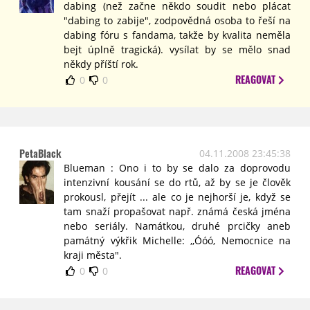
dabing (než začne někdo soudit nebo plácat
"dabing to zabije", zodpovědná osoba to řeší na
dabing fóru s fandama, takže by kvalita neměla
bejt úplně tragická). vysílat by se mělo snad
někdy příští rok.
REAGOVAT
0
0
PetaBlack
04.11.2008 23:45:38
Blueman : Ono i to by se dalo za doprovodu
intenzivní kousání se do rtů, až by se je člověk
prokousl, přejít ... ale co je nejhorší je, když se
tam snaží propašovat např. známá česká jména
nebo seriály. Namátkou, druhé prcičky aneb
památný výkřik Michelle: ,,Óóó, Nemocnice na
kraji města".
REAGOVAT
0
0