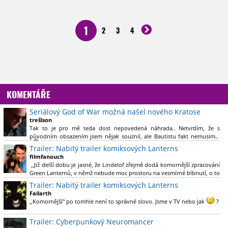
1
2
3
4
KOMENTÁŘE
Seriálový God of War možná našel nového Kratose
trešlson
Tak to je pro mě teda dost nepovedená náhrada.. Netvrdím, že s
původním obsazením jsem nějak souznil, ale Bautistu fakt nemusim..
Trailer: Nabitý trailer komiksových Lanterns
filmfanouch
,,Již delší dobu je jasné, že Lindelof zřejmě dodá komornější zpracování
Green Lanternů, v němž nebude moc prostoru na vesmírné blbnutí, o to
více se ovšem bude moci nová adaptace odprostit třeba od filmového
Trailer: Nabitý trailer komiksových Lanterns
Green Lanterna s Ryanem Reynoldsem.´´ Co je na tom
Failarth
nesrozumitelného?
,,Komornější" po tomhle není to správné slovo. Jsme v TV nebo jak
?
Nebál bych se říct, že to vypadá skvěle jak po stránce kvantity materiálu,
Trailer: Cyberpunkový Neuromancer
tak i formou.