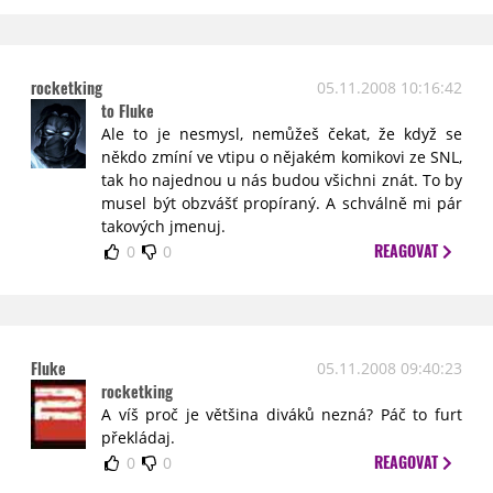
rocketking
05.11.2008 10:16:42
to Fluke
Ale to je nesmysl, nemůžeš čekat, že když se
někdo zmíní ve vtipu o nějakém komikovi ze SNL,
tak ho najednou u nás budou všichni znát. To by
musel být obzvášť propíraný. A schválně mi pár
takových jmenuj.
REAGOVAT
0
0
Fluke
05.11.2008 09:40:23
rocketking
A víš proč je většina diváků nezná? Páč to furt
překládaj.
REAGOVAT
0
0