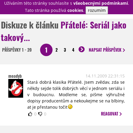
Užíváním této stránky souhlasíte s
všeobecnými podmínkami
.
PŘIHLÁSIT
Tato stránka používá
cookies
.
rozumím
REGISTROVAT
Diskuze k článku
Přátelé: Seriál jako
takový...
NOVINKY
TÉMATA
1
PŘÍSPĚVKY
1 - 20
2
3
4
NAPSAT
PŘÍSPĚVEK
RECENZE
EPIZODY
KULT
TRAILERY
GALERIE
DISKUZE
STATISTIKY
TIRÁŽ
moadyb
14.11.2009 22:31:15
Stará dobrá klasika Přátelé. Jsem zvědav, zda se
někdy sejde tolik dobrých věcí v jednom seriálu i
v budoucnu. Modleme se, pišme výhružné
dopisy producentům a nekoukejme se na blbiny,
at je přestanou točit
REAGOVAT
0
0