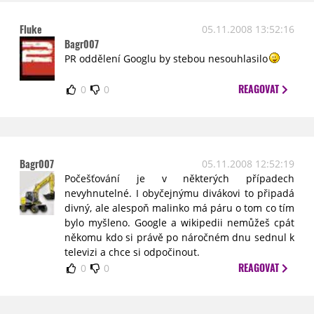
Fluke
05.11.2008 13:52:16
Bagr007
PR oddělení Googlu by stebou nesouhlasilo
REAGOVAT
0
0
Bagr007
05.11.2008 12:52:19
Počešťování je v některých případech
nevyhnutelné. I obyčejnýmu divákovi to připadá
divný, ale alespoň malinko má páru o tom co tím
bylo myšleno. Google a wikipedii nemůžeš cpát
někomu kdo si právě po náročném dnu sednul k
televizi a chce si odpočinout.
REAGOVAT
0
0