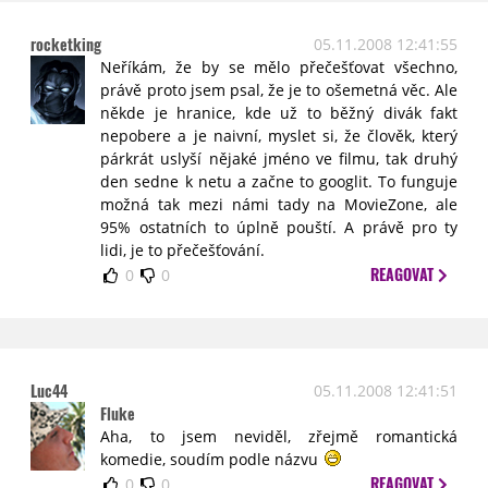
rocketking
05.11.2008 12:41:55
Neříkám, že by se mělo přečešťovat všechno,
právě proto jsem psal, že je to ošemetná věc. Ale
někde je hranice, kde už to běžný divák fakt
nepobere a je naivní, myslet si, že člověk, který
párkrát uslyší nějaké jméno ve filmu, tak druhý
den sedne k netu a začne to googlit. To funguje
možná tak mezi námi tady na MovieZone, ale
95% ostatních to úplně pouští. A právě pro ty
lidi, je to přečešťování.
REAGOVAT
0
0
Luc44
05.11.2008 12:41:51
Fluke
Aha, to jsem neviděl, zřejmě romantická
komedie, soudím podle názvu
REAGOVAT
0
0