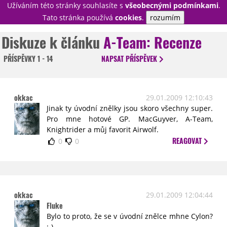
Užíváním této stránky souhlasíte s
všeobecnými podmínkami
.
PŘIHLÁSIT
Tato stránka používá
cookies
.
rozumím
REGISTROVAT
Diskuze k článku
A-Team: Recenze
PŘÍSPĚVKY
1 - 14
NAPSAT
PŘÍSPĚVEK
NOVINKY
TÉMATA
RECENZE
EPIZODY
KULT
okkac
29.01.2009 12:10:43
TRAILERY
GALERIE
Jinak ty úvodní znělky jsou skoro všechny super.
Pro mne hotové GP. MacGuyver, A-Team,
DISKUZE
STATISTIKY
TIRÁŽ
Knightrider a můj favorit Airwolf.
REAGOVAT
0
0
okkac
29.01.2009 12:04:44
Fluke
Bylo to proto, že se v úvodní znělce mhne Cylon?
:-)