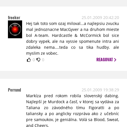
freeker
25.01.2009 20:42:20
Hej tak toto som ozaj miloval...a najlepsiu zvucku
mal jednoznacne MacGyver a na druhom mieste
bol A-team. Hardcastle & McCormick bol sice
dobry vypek, ale na vyssie spomenute intra ani
zdaleka nema....teda co sa tika hudby. ale
myslim ze vobec.
REAGOVAT
0
0
Perrund
25.01.2009 19:38:29
Markíza pred rokom robila slovenský dabing.
Najlepší je Murdock a časť, v ktorej sa vydáva za
Taliana zo závodného tímu Figoratti a po
taliansky a po anglicky rozpráva ako z učebníc
pre samoukov, je geniálna. Volá sa Blood, Sweat,
and Cheers.