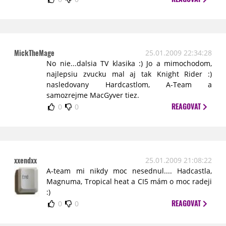
MickTheMage
25.01.2009 22:34:28
No nie...dalsia TV klasika :) Jo a mimochodom,
najlepsiu zvucku mal aj tak Knight Rider :)
nasledovany Hardcastlom, A-Team a
samozrejme MacGyver tiez.
REAGOVAT
0
0
xxendxx
25.01.2009 21:08:22
A-team mi nikdy moc nesednul.... Hadcastla,
Magnuma, Tropical heat a CI5 mám o moc radeji
:)
REAGOVAT
0
0