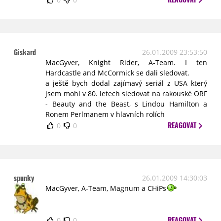
Giskard
26.01.2009 23:53:50
MacGyver, Knight Rider, A-Team. I ten
Hardcastle and McCormick se dali sledovat.
a ještě bych dodal zajímavý seriál z USA který
jsem mohl v 80. letech sledovat na rakouské ORF
- Beauty and the Beast, s Lindou Hamilton a
Ronem Perlmanem v hlavních rolích
REAGOVAT
0
0
spunky
26.01.2009 14:30:03
MacGyver, A-Team, Magnum a CHiPs
REAGOVAT
0
0