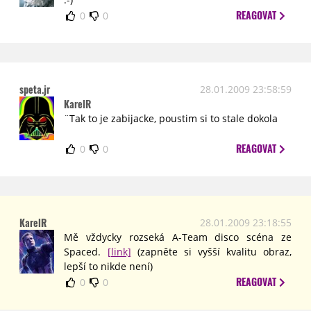
REAGOVAT
0
0
speta.jr
28.01.2009 23:58:59
KarelR
¨Tak to je zabijacke, poustim si to stale dokola
REAGOVAT
0
0
KarelR
28.01.2009 23:18:55
Mě vždycky rozseká A-Team disco scéna ze
Spaced.
[link]
(zapněte si vyšší kvalitu obraz,
lepší to nikde není)
REAGOVAT
0
0