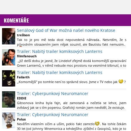
KOMENTÁŘE
Seriálový God of War možná našel nového Kratose
trešlson
Tak to je pro mě teda dost nepovedená náhrada.. Netvrdím, že s
původním obsazením jsem nějak souznil, ale Bautistu fakt nemusim..
Trailer: Nabitý trailer komiksových Lanterns
filmfanouch
,,Již delší dobu je jasné, že Lindelof zřejmě dodá komornější zpracování
Green Lanternů, v němž nebude moc prostoru na vesmírné blbnutí, o to
více se ovšem bude moci nová adaptace odprostit třeba od filmového
Trailer: Nabitý trailer komiksových Lanterns
Green Lanterna s Ryanem Reynoldsem.´´ Co je na tom
Failarth
nesrozumitelného?
,,Komornější" po tomhle není to správné slovo. Jsme v TV nebo jak
?
Nebál bych se říct, že to vypadá skvěle jak po stránce kvantity materiálu,
Trailer: Cyberpunkový Neuromancer
tak i formou.
EDDIE
Gibsonova kniha byla fajn, ale zamotaná a nečetla se lehce, jsem
Výběr Ulricha Tomsena pro mě velké překvapení a velmi zajímavá volba
zvědavý jak se s tím poperou. Grafický román jsem nevěděl, že existuje.
bravo.
Trailer: Cyberpunkový Neuromancer
Chandler je lepší a lepší s každou novou scénou.
Polux
Komiksy to mají ted´těžké, paradoxně tomu škodí to všechno kolem
Nevěřím vlastním očím a uším, peklo fakt zamrzlo
. Na tohle čekám
(DC nebo MCU to je buřt) , ale nezasloužilo by si to zářez jen kvůli tomu.
30 let (od Johnny Mnemonica a tehdejšího zjištění z časopisů, kdo je to