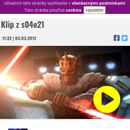
Užíváním této stránky souhlasíte s
všeobecnými podmínkami
.
PŘIHLÁSIT
Tato stránka používá
cookies
.
rozumím
REGISTROVAT
Klip z s04e21
11:32 | 03.03.2012
NOVINKY
TÉMATA
RECENZE
EPIZODY
KULT
TRAILERY
GALERIE
DISKUZE
STATISTIKY
TIRÁŽ