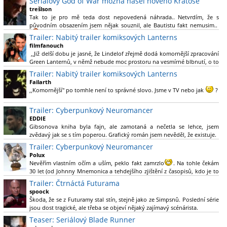
Seriálový God of War možná našel nového Kratose
trešlson
Tak to je pro mě teda dost nepovedená náhrada.. Netvrdím, že s
původním obsazením jsem nějak souznil, ale Bautistu fakt nemusim..
Trailer: Nabitý trailer komiksových Lanterns
filmfanouch
,,Již delší dobu je jasné, že Lindelof zřejmě dodá komornější zpracování
Green Lanternů, v němž nebude moc prostoru na vesmírné blbnutí, o to
více se ovšem bude moci nová adaptace odprostit třeba od filmového
Trailer: Nabitý trailer komiksových Lanterns
Green Lanterna s Ryanem Reynoldsem.´´ Co je na tom
Failarth
nesrozumitelného?
,,Komornější" po tomhle není to správné slovo. Jsme v TV nebo jak
?
Nebál bych se říct, že to vypadá skvěle jak po stránce kvantity materiálu,
Trailer: Cyberpunkový Neuromancer
tak i formou.
EDDIE
Gibsonova kniha byla fajn, ale zamotaná a nečetla se lehce, jsem
Výběr Ulricha Tomsena pro mě velké překvapení a velmi zajímavá volba
zvědavý jak se s tím poperou. Grafický román jsem nevěděl, že existuje.
bravo.
Trailer: Cyberpunkový Neuromancer
Chandler je lepší a lepší s každou novou scénou.
Polux
Komiksy to mají ted´těžké, paradoxně tomu škodí to všechno kolem
Nevěřím vlastním očím a uším, peklo fakt zamrzlo
. Na tohle čekám
(DC nebo MCU to je buřt) , ale nezasloužilo by si to zářez jen kvůli tomu.
30 let (od Johnny Mnemonica a tehdejšího zjištění z časopisů, kdo je to
Držím tomu palce.
Gibson a co je jeho debutová kniha zač), přičemž 25 let (od Matrixu,
Trailer: Čtrnáctá Futurama
který pojem cyberpunk dostal do povědomí i obyčejného diváka a
spoock
nikoliv fanouška žánru) marně doufám, že si po řadě "duchovních
Škoda, že se z Futuramy stal stín, stejně jako ze Simpsnů. Poslední série
nástupců", kteří přišli poté (Ghost In The Shell, Alita: Battle Angel,
jsou dost tragické, ale třeba se objeví nějaký zajímavý scénárista.
Altered Carbon, Blade Runner 2049, Cyberpunk 2077, atd.), někdo
Nedávno začala vycházet nová řada Ricka a Mortyho a já z úžasem zjistil,
Teaser: Seriálový Blade Runner
konečně vzpomene i na bibli cyberpunku, se kterou to všechno začalo.
že se na to dá opět koukat.