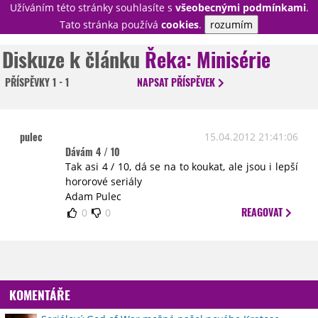
Užíváním této stránky souhlasíte s
všeobecnými podmínkami
.
PŘIHLÁSIT
Tato stránka používá
cookies
.
rozumím
REGISTROVAT
Diskuze k článku
Řeka: Minisérie
PŘÍSPĚVKY
1 - 1
NAPSAT
PŘÍSPĚVEK
NOVINKY
TÉMATA
RECENZE
EPIZODY
KULT
pulec
15.04.2012 21:41:06
TRAILERY
GALERIE
Dávám 4 / 10
Tak asi 4 / 10, dá se na to koukat, ale jsou i lepší
DISKUZE
STATISTIKY
TIRÁŽ
hororové seriály
Adam Pulec
REAGOVAT
0
0
KOMENTÁŘE