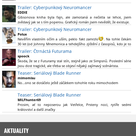
Nebál bych se říct, že to vypadá skvěle jak po stránce kvantity materiálu,
Trailer: Cyberpunkový Neuromancer
tak i formou.
EDDIE
Gibsonova kniha byla fajn, ale zamotaná a nečetla se lehce, jsem
Výběr Ulricha Tomsena pro mě velké překvapení a velmi zajímavá volba
zvědavý jak se s tím poperou. Grafický román jsem nevěděl, že existuje.
bravo.
Trailer: Cyberpunkový Neuromancer
Chandler je lepší a lepší s každou novou scénou.
Polux
Komiksy to mají ted´těžké, paradoxně tomu škodí to všechno kolem
Nevěřím vlastním očím a uším, peklo fakt zamrzlo
. Na tohle čekám
(DC nebo MCU to je buřt) , ale nezasloužilo by si to zářez jen kvůli tomu.
30 let (od Johnny Mnemonica a tehdejšího zjištění z časopisů, kdo je to
Držím tomu palce.
Gibson a co je jeho debutová kniha zač), přičemž 25 let (od Matrixu,
Trailer: Čtrnáctá Futurama
který pojem cyberpunk dostal do povědomí i obyčejného diváka a
spoock
nikoliv fanouška žánru) marně doufám, že si po řadě "duchovních
Škoda, že se z Futuramy stal stín, stejně jako ze Simpsnů. Poslední série
nástupců", kteří přišli poté (Ghost In The Shell, Alita: Battle Angel,
jsou dost tragické, ale třeba se objeví nějaký zajímavý scénárista.
Altered Carbon, Blade Runner 2049, Cyberpunk 2077, atd.), někdo
Nedávno začala vycházet nová řada Ricka a Mortyho a já z úžasem zjistil,
Teaser: Seriálový Blade Runner
konečně vzpomene i na bibli cyberpunku, se kterou to všechno začalo.
že se na to dá opět koukat.
Teď už nezbývá nic jiného než se tiše modlit a doufat, že to bude stát za
mimomisu
to
No...ono se dotáčelo ještě záčátkem tohohle roku mimochodem
. Plus kudos za sázku na seriál a nikoliv film, snad tvůrci tu
výsadu násobně větší stopáže náležitě využijí.
Teaser: Seriálový Blade Runner
MILFhunter69
Prosim, ať to neposerou jak Vetřelce, Prsteny noci, rytíře sedmi
království a další značky
AKTUALITY