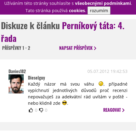
Užíváním této stránky souhlasíte s
všeobecnými podmínkami
.
PŘIHLÁSIT
Tato stránka používá
cookies
.
rozumím
REGISTROVAT
Diskuze k článku
Perníkový táta: 4.
řada
NOVINKY
TÉMATA
PŘÍSPĚVKY
1 - 2
NAPSAT
PŘÍSPĚVEK
RECENZE
EPIZODY
KULT
TRAILERY
GALERIE
Davies182
05.07.2012 19:42:53
DISKUZE
STATISTIKY
TIRÁŽ
Dieselguy
Každý názor má svou váhu
, případné
vypíchnutí jednotlivých důvodů proč recenzi
nepovažuješ za adekvátní rád uvítám v poště -
nebo klidně zde
.
REAGOVAT
0
0