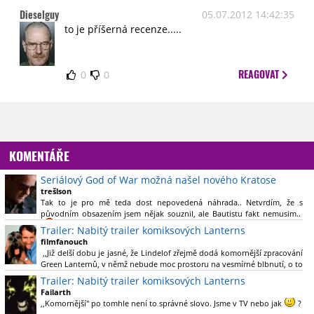
Dieselguy
05.07.2012 14:42:35
to je příšerná recenze.....
REAGOVAT
0
0
KOMENTÁŘE
Seriálový God of War možná našel nového Kratose
trešlson
Tak to je pro mě teda dost nepovedená náhrada.. Netvrdím, že s
původním obsazením jsem nějak souznil, ale Bautistu fakt nemusim..
Trailer: Nabitý trailer komiksových Lanterns
filmfanouch
,,Již delší dobu je jasné, že Lindelof zřejmě dodá komornější zpracování
Green Lanternů, v němž nebude moc prostoru na vesmírné blbnutí, o to
více se ovšem bude moci nová adaptace odprostit třeba od filmového
Trailer: Nabitý trailer komiksových Lanterns
Green Lanterna s Ryanem Reynoldsem.´´ Co je na tom
Failarth
nesrozumitelného?
,,Komornější" po tomhle není to správné slovo. Jsme v TV nebo jak
?