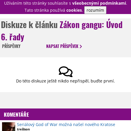
Užíváním této stránky souhlasíte s
všeobecnými podmínkami
.
PŘIHLÁSIT
Tato stránka používá
cookies
.
rozumím
REGISTROVAT
Diskuze k článku
Zákon gangu: Úvod
6. řady
NOVINKY
TÉMATA
PŘÍSPĚVKY
NAPSAT
PŘÍSPĚVEK
RECENZE
EPIZODY
KULT
TRAILERY
GALERIE
DISKUZE
STATISTIKY
TIRÁŽ
Do této diskuze ještě nikdo nepřispěl, buďte první.
KOMENTÁŘE
Seriálový God of War možná našel nového Kratose
trešlson