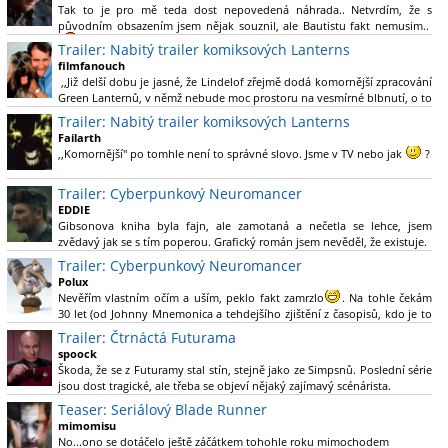
Tak to je pro mě teda dost nepovedená náhrada.. Netvrdím, že s
původním obsazením jsem nějak souznil, ale Bautistu fakt nemusim..
Trailer: Nabitý trailer komiksových Lanterns
filmfanouch
,,Již delší dobu je jasné, že Lindelof zřejmě dodá komornější zpracování
Green Lanternů, v němž nebude moc prostoru na vesmírné blbnutí, o to
více se ovšem bude moci nová adaptace odprostit třeba od filmového
Trailer: Nabitý trailer komiksových Lanterns
Green Lanterna s Ryanem Reynoldsem.´´ Co je na tom
Failarth
nesrozumitelného?
,,Komornější" po tomhle není to správné slovo. Jsme v TV nebo jak
?
Nebál bych se říct, že to vypadá skvěle jak po stránce kvantity materiálu,
Trailer: Cyberpunkový Neuromancer
tak i formou.
EDDIE
Gibsonova kniha byla fajn, ale zamotaná a nečetla se lehce, jsem
Výběr Ulricha Tomsena pro mě velké překvapení a velmi zajímavá volba
zvědavý jak se s tím poperou. Grafický román jsem nevěděl, že existuje.
bravo.
Trailer: Cyberpunkový Neuromancer
Chandler je lepší a lepší s každou novou scénou.
Polux
Komiksy to mají ted´těžké, paradoxně tomu škodí to všechno kolem
Nevěřím vlastním očím a uším, peklo fakt zamrzlo
. Na tohle čekám
(DC nebo MCU to je buřt) , ale nezasloužilo by si to zářez jen kvůli tomu.
30 let (od Johnny Mnemonica a tehdejšího zjištění z časopisů, kdo je to
Držím tomu palce.
Gibson a co je jeho debutová kniha zač), přičemž 25 let (od Matrixu,
Trailer: Čtrnáctá Futurama
který pojem cyberpunk dostal do povědomí i obyčejného diváka a
spoock
nikoliv fanouška žánru) marně doufám, že si po řadě "duchovních
Škoda, že se z Futuramy stal stín, stejně jako ze Simpsnů. Poslední série
nástupců", kteří přišli poté (Ghost In The Shell, Alita: Battle Angel,
jsou dost tragické, ale třeba se objeví nějaký zajímavý scénárista.
Altered Carbon, Blade Runner 2049, Cyberpunk 2077, atd.), někdo
Nedávno začala vycházet nová řada Ricka a Mortyho a já z úžasem zjistil,
Teaser: Seriálový Blade Runner
konečně vzpomene i na bibli cyberpunku, se kterou to všechno začalo.
že se na to dá opět koukat.
Teď už nezbývá nic jiného než se tiše modlit a doufat, že to bude stát za
mimomisu
to
No...ono se dotáčelo ještě záčátkem tohohle roku mimochodem
. Plus kudos za sázku na seriál a nikoliv film, snad tvůrci tu