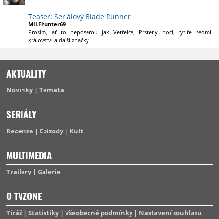
výsadu násobně větší stopáže náležitě využijí.
Teaser: Seriálový Blade Runner
MILFhunter69
Prosim, ať to neposerou jak Vetřelce, Prsteny noci, rytíře sedmi
království a další značky
AKTUALITY
Novinky
Témata
SERIÁLY
Recenze
Epizody
Kult
MULTIMEDIA
Trailery
Galerie
O TVZONE
Tiráž
Statistiky
Všeobecné podmínky
Nastavení souhlasu