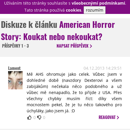
Užíváním této stránky souhlasíte s
všeobecnými podmínkami
.
PŘIHLÁSIT
Tato stránka používá
cookies
.
rozumím
REGISTROVAT
Diskuze k článku
American Horror
Story: Koukat nebo nekoukat?
NOVINKY
TÉMATA
PŘÍSPĚVKY
1 - 3
NAPSAT
PŘÍSPĚVEK
RECENZE
EPIZODY
KULT
TRAILERY
GALERIE
Lament
04.12.2013 14:29:51
DISKUZE
STATISTIKY
TIRÁŽ
Mě AHS ohromuje jako celek. Vůbec jsem v
dohledné době (navzdory Dexterovi a všem
zabijákům) nečekala něco podobného a už
vůbec mě nenapadlo, že to přijde z USA. Přes
všechny chybky musím říct: díky všem
mocnostem pekel, že je tu něco takového pro
úchyláky, jako jsem já. :D
REAGOVAT
0
0