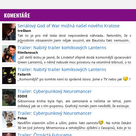
KOMENTÁŘE
Seriálový God of War možná našel nového Kratose
trešlson
Tak to je pro mě teda dost nepovedená náhrada.. Netvrdím, že s
původním obsazením jsem nějak souznil, ale Bautistu fakt nemusim..
Trailer: Nabitý trailer komiksových Lanterns
filmfanouch
,,Již delší dobu je jasné, že Lindelof zřejmě dodá komornější zpracování
Green Lanternů, v němž nebude moc prostoru na vesmírné blbnutí, o to
více se ovšem bude moci nová adaptace odprostit třeba od filmového
Trailer: Nabitý trailer komiksových Lanterns
Green Lanterna s Ryanem Reynoldsem.´´ Co je na tom
Failarth
nesrozumitelného?
,,Komornější" po tomhle není to správné slovo. Jsme v TV nebo jak
?
Nebál bych se říct, že to vypadá skvěle jak po stránce kvantity materiálu,
Trailer: Cyberpunkový Neuromancer
tak i formou.
EDDIE
Gibsonova kniha byla fajn, ale zamotaná a nečetla se lehce, jsem
Výběr Ulricha Tomsena pro mě velké překvapení a velmi zajímavá volba
zvědavý jak se s tím poperou. Grafický román jsem nevěděl, že existuje.
bravo.
Trailer: Cyberpunkový Neuromancer
Chandler je lepší a lepší s každou novou scénou.
Polux
Komiksy to mají ted´těžké, paradoxně tomu škodí to všechno kolem
Nevěřím vlastním očím a uším, peklo fakt zamrzlo
. Na tohle čekám
(DC nebo MCU to je buřt) , ale nezasloužilo by si to zářez jen kvůli tomu.
30 let (od Johnny Mnemonica a tehdejšího zjištění z časopisů, kdo je to
Držím tomu palce.
Gibson a co je jeho debutová kniha zač), přičemž 25 let (od Matrixu,
Trailer: Čtrnáctá Futurama