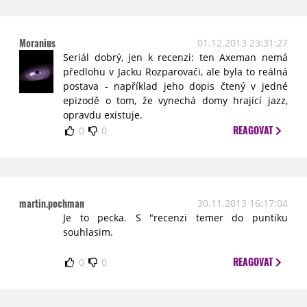
Moranius
01.12.2013 23:31:27
Seriál dobrý, jen k recenzi: ten Axeman nemá
předlohu v Jacku Rozparovači, ale byla to reálná
postava - například jeho dopis čtený v jedné
epizodě o tom, že vynechá domy hrající jazz,
opravdu existuje.
REAGOVAT
0
0
martin.pochman
30.11.2013 16:17:04
Je to pecka. S "recenzi temer do puntiku
souhlasim.
REAGOVAT
0
0