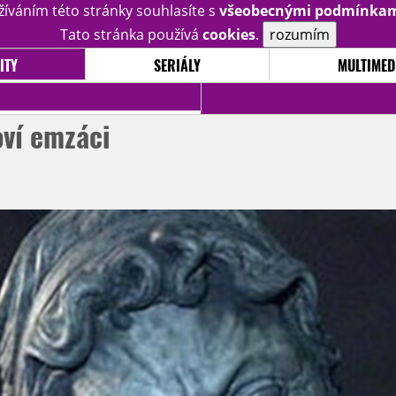
žíváním této stránky souhlasíte s
všeobecnými podmínka
Tato stránka používá
cookies
.
rozumím
ITY
SERIÁLY
MULTIMED
oví emzáci