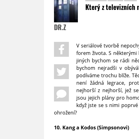
Který z televizních
DR.Z
V seriálové tvorbě nepoc
forem života. S některými 
jiných bychom se rádi něco
bychom nejradši v obývák
podíváme trochu blíže. Tě
není žádná legrace, pro
nejhorší z nejhorší, jež 
jsou jejich plány pro homo 
když jste se s nimi poprvé
ohrožení?
10. Kang a Kodos (Simpsonovi)