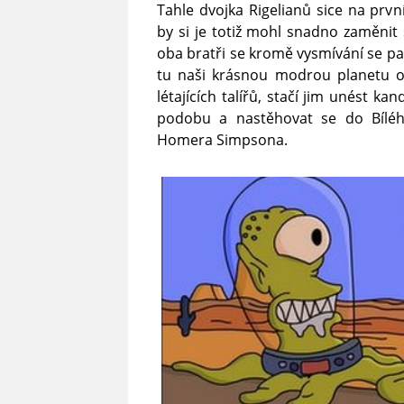
Tahle dvojka Rigelianů sice na prvn
by si je totiž mohl snadno zaměn
oba bratři se kromě vysmívání se 
tu naši krásnou modrou planetu ov
létajících talířů, stačí jim unést ka
podobu a nastěhovat se do Bílé
Homera Simpsona.