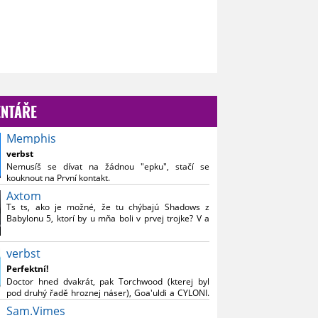
NTÁŘE
Memphis
verbst
Nemusíš se dívat na žádnou "epku", stačí se
kouknout na První kontakt.
Axtom
Ts ts, ako je možné, že tu chýbajú Shadows z
Babylonu 5, ktorí by u mňa boli v prvej trojke? V a
Falling Skies nasrať, ostatné môže byť. :)
verbst
Perfektní!
Doctor hned dvakrát, pak Torchwood (kterej byl
pod druhý řadě hroznej náser), Goa'uldi a CYLONI.
Super článek.
Sam.Vimes