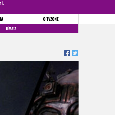
mi
.
PŘIHLÁSIT
|
REGISTROVAT
IA
O TVZONE
TÉMATA