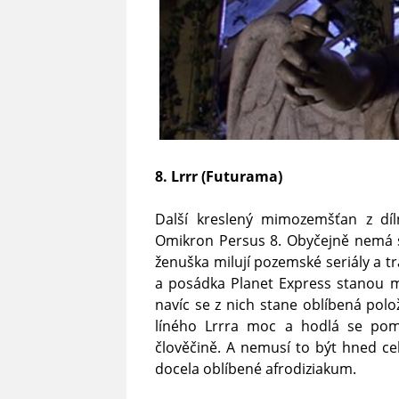
8. Lrrr (Futurama)
Další kreslený mimozemšťan z dí
Omikron Persus 8. Obyčejně nemá s
ženuška milují pozemské seriály a tr
a posádka Planet Express stanou 
navíc se z nich stane oblíbená polo
líného Lrrra moc a hodlá se poms
člověčině. A nemusí to být hned cel
docela oblíbené afrodiziakum.