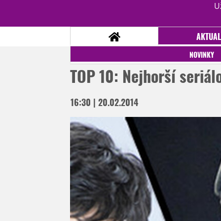
U
AKTUAL
NOVINKY
TOP 10: Nejhorší seriál
NOVINKY
16:30 | 20.02.2014
TÉMATA
RECENZE
EPIZODY
KULT
TRAILERY
GALERIE
DISKUZE
STATISTIKY
TIRÁŽ