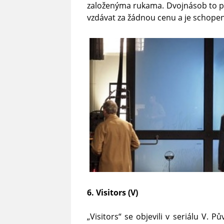
založenýma rukama. Dvojnásob to pak
vzdávat za žádnou cenu a je schopen p
6. Visitors (V)
„Visitors“ se objevili v seriálu V.