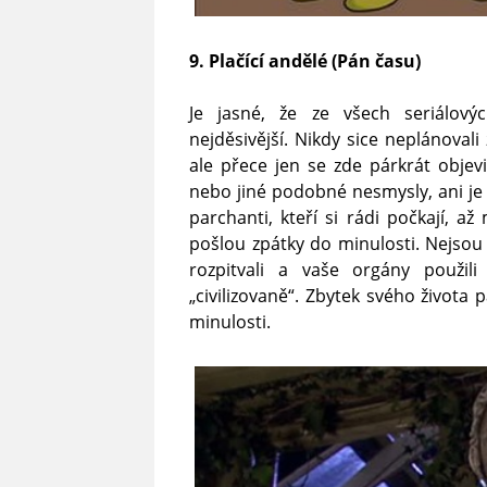
9. Plačící andělé (Pán času)
Je jasné, že ze všech seriálov
nejděsivější. Nikdy sice neplánovali
ale přece jen se zde párkrát objev
nebo jiné podobné nesmysly, ani je t
parchanti, kteří si rádi počkají, a
pošlou zpátky do minulosti. Nejsou t
rozpitvali a vaše orgány použil
„civilizovaně“. Zbytek svého života 
minulosti.