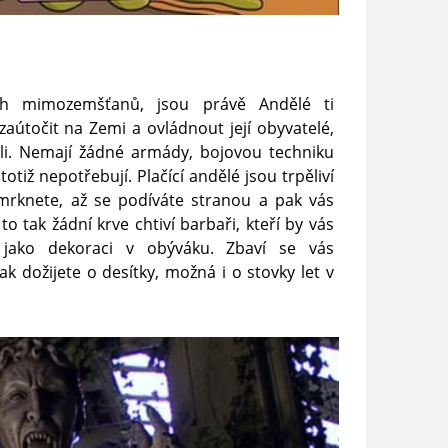
ých mimozemšťanů, jsou právě Andělé ti
 zaútočit na Zemi a ovládnout její obyvatelé,
ili. Nemají žádné armády, bojovou techniku
otiž nepotřebují. Plačící andělé jsou trpěliví
ž mrknete, až se podíváte stranou a pak vás
o tak žádní krve chtiví barbaři, kteří by vás
i jako dekoraci v obýváku. Zbaví se vás
pak dožijete o desítky, možná i o stovky let v