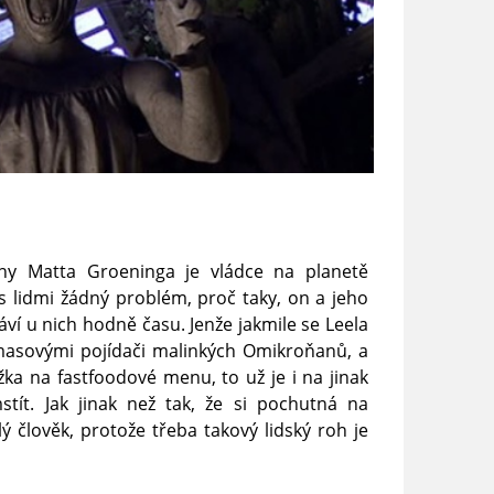
lny Matta Groeninga je vládce na planetě
 lidmi žádný problém, proč taky, on a jeho
áví u nich hodně času. Jenže jakmile se Leela
masovými pojídači malinkých Omikroňanů, a
žka na fastfoodové menu, to už je i na jinak
tít. Jak jinak než tak, že si pochutná na
ý člověk, protože třeba takový lidský roh je