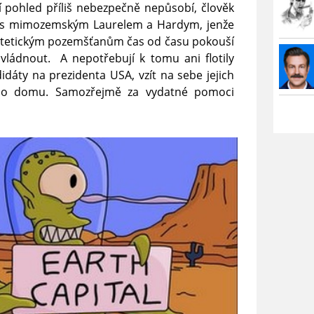
í pohled příliš nebezpečně nepůsobí, člověk
it s mimozemským Laurelem a Hardym, jenže
patetickým pozemšťanům čas od času pokouší
ládnout. A nepotřebují k tomu ani flotily
ndidáty na prezidenta USA, vzít na sebe jejich
ho domu. Samozřejmě za vydatné pomoci