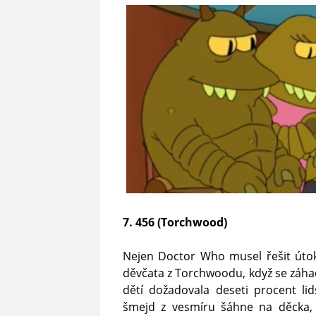
7. 456 (Torchwood)
Nejen Doctor Who musel řešit útoky
děvčata z Torchwoodu, když se záh
dětí dožadovala deseti procent li
šmejd z vesmíru šáhne na děcka, 