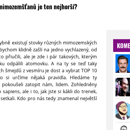
 mimozemšťanů je ten nejhorší?
hybně existují stovky různých mimozemských
KOME
bychom klidně zašli na jedno vychlazený, od
 přiučili, ale je zde i pár takových, kterým
u odpálili atomovku. A na ty se teď taky
ch šmejdů z vesmíru je dost a vybrat TOP 10
to si určíme nějaká pravidla. Hledáme ty
se pokoušeli zatopit nám, lidem. Zohledněny
sapiens, ale i to, jak jste si kákli do trenek,
 setkali. Kdo pro nás tedy znamenal největší