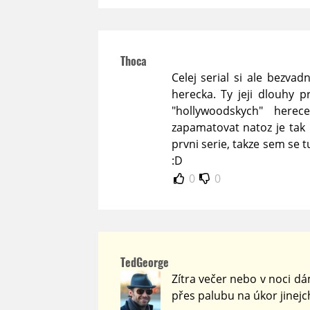
Thoca
Celej serial si ale bezva
herecka. Ty jeji dlouhy 
"hollywoodskych" herec
zapamatovat natoz je tak 
prvni serie, takze sem se t
:D
0
0
TedGeorge
Zítra večer nebo v noci dám
přes palubu na úkor jinejch