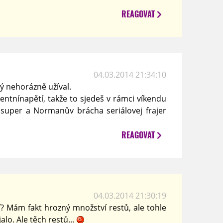
REAGOVAT
04.03.2014 21:34:10
lý nehorázně užíval.
nentnínapětí, takže to sjedeš v rámci víkendu
 super a Normanův brácha seriálovej frajer
REAGOVAT
04.03.2014 21:30:19
ií? Mám fakt hrozný množství restů, ale tohle
lo. Ale těch restů...