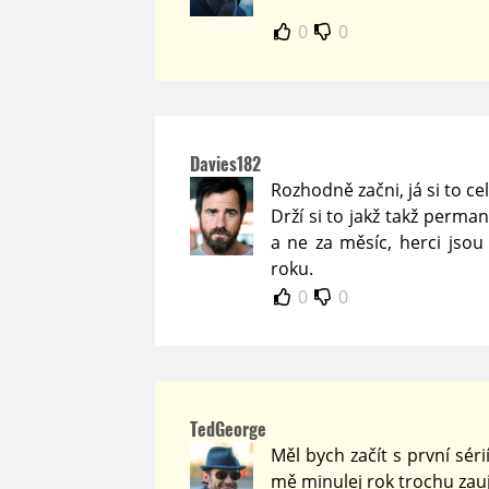
0
0
Davies182
Rozhodně začni, já si to ce
Drží si to jakž takž perma
a ne za měsíc, herci jsou
roku.
0
0
TedGeorge
Měl bych začít s první sér
mě minulej rok trochu zauja