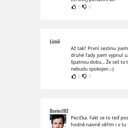
0
0
Liznič
Až tak? První sezónu jsem 
druhé řady jsem vypnul už
špatnou dobu... Že seš to t
nebudu spokojen ;-)
0
0
Davies182
Pecička. Fakt se to teď po
hodně naivně věřim i v tu t