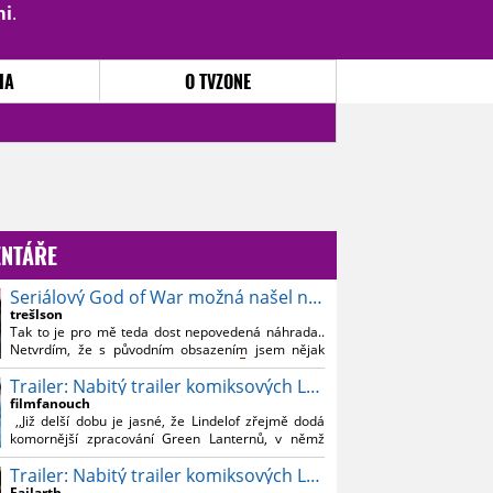
mi
.
PŘIHLÁSIT
|
REGISTROVAT
IA
O TVZONE
NTÁŘE
Seriálový God of War možná našel nového Kratose
trešlson
Tak to je pro mě teda dost nepovedená náhrada..
Netvrdím, že s původním obsazením jsem nějak
souznil, ale Bautistu fakt nemusim..
Trailer: Nabitý trailer komiksových Lanterns
filmfanouch
,,Již delší dobu je jasné, že Lindelof zřejmě dodá
komornější zpracování Green Lanternů, v němž
nebude moc prostoru na vesmírné blbnutí, o to více
Trailer: Nabitý trailer komiksových Lanterns
se ovšem bude moci nová adaptace odprostit třeba
od filmového Green Lanterna s Ryanem
Failarth