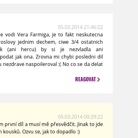
05.03.2014 21:46:22
dne vodi Vera Farmiga, je to fakt neskutecna
proslovy jednim dechem, ciwe 3/4 ostatnich
ek (ani hercu) by si je nezvladla ani
podat jak ona. Zrovna mi chybi posledni dil
u nezdrave naspoileroval :( No co se da delat
REAGOVAT
05.03.2014 00:29:22
 první díl a musí mě přesvědčit. Jinak to jde
 kousků. Ozvu se, jak to dopadlo :)