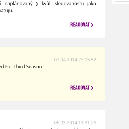
 naplánovaný (i kvůli sledovanosti) jako
atuju.
!
REAGOVAT
07.04.2014 23:05:52
ed For Third Season
REAGOVAT
06.03.2014 11:31:26