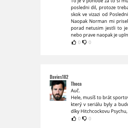
To je v pohode za to si m
posledni dil, protoze tre
skok ve vizazi od Posledni
Naopak Norman mi prisel 
porad netusim jestli to j
nebo prave naopak je upln
0
0
Davies182
Thoca
Auč.
Hele, musíš to brát sportov
který v seriálu byly a bu
díky Hitchcockovu Psychu,
0
0