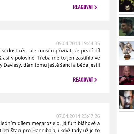
REAGOVAT
09.04.2014 19:44:35
si dost užil, ale musím přiznat, že první díl
 asi v polovině. Třeba mě to jen zastihlo ve
y Daviesy, dám tomu ještě šanci a běda jestli
REAGOVAT
07.04.2014 23:47:26
sledním dílem megarozjelo. Já furt bláhově a
řetí štaci pro Hannibala, i když tady už je to