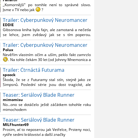
Reynoldsem.´´ Co je na tom nesrozumitelného?
,,Komornější" po tomhle není to správné slovo.
Jsme v TV nebo jak
?
Trailer: Cyberpunkový Neuromancer
Nebál bych se říct, že to vypadá skvěle jak po
stránce kvantity materiálu, tak i formou.
EDDIE
Gibsonova kniha byla fajn, ale zamotaná a nečetla
Výběr Ulricha Tomsena pro mě velké překvapení a
se lehce, jsem zvědavý jak se s tím poperou.
velmi zajímavá volba bravo.
Grafický román jsem nevěděl, že existuje.
Chandler je lepší a lepší s každou novou scénou.
Trailer: Cyberpunkový Neuromancer
Polux
Komiksy to mají ted´těžké, paradoxně tomu škodí
Nevěřím vlastním očím a uším, peklo fakt zamrzlo
to všechno kolem (DC nebo MCU to je buřt) , ale
. Na tohle čekám 30 let (od Johnny Mnemonica a
nezasloužilo by si to zářez jen kvůli tomu. Držím
tehdejšího zjištění z časopisů, kdo je to Gibson a co
tomu palce.
Trailer: Čtrnáctá Futurama
je jeho debutová kniha zač), přičemž 25 let (od
Matrixu, který pojem cyberpunk dostal do
spoock
povědomí i obyčejného diváka a nikoliv fanouška
Škoda, že se z Futuramy stal stín, stejně jako ze
žánru) marně doufám, že si po řadě "duchovních
Simpsnů. Poslední série jsou dost tragické, ale
nástupců", kteří přišli poté (Ghost In The Shell, Alita:
třeba se objeví nějaký zajímavý scénárista.
Battle Angel, Altered Carbon, Blade Runner 2049,
Teaser: Seriálový Blade Runner
Nedávno začala vycházet nová řada Ricka a
Cyberpunk 2077, atd.), někdo konečně vzpomene i
Mortyho a já z úžasem zjistil, že se na to dá opět
mimomisu
na bibli cyberpunku, se kterou to všechno začalo.
koukat.
No...ono se dotáčelo ještě záčátkem tohohle roku
Teď už nezbývá nic jiného než se tiše modlit a
mimochodem
doufat, že to bude stát za to
. Plus kudos za
sázku na seriál a nikoliv film, snad tvůrci tu výsadu
Teaser: Seriálový Blade Runner
násobně větší stopáže náležitě využijí.
MILFhunter69
Prosim, ať to neposerou jak Vetřelce, Prsteny noci,
rytíře sedmi království a další značky