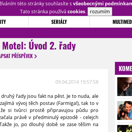
žíváním této stránky souhlasíte s
všeobecnými podmínka
Tato stránka používá
cookies
.
rozumím
ITY
SERIÁLY
MULTIMED
 Motel: Úvod 2. řady
APSAT
PŘÍSPĚVEK
KOME
09.04.2014 19:57:58
y druhý řady jsou fakt na pěst. Je to nuda, ale
ajímá vývoj těch postav (Farmiga!), tak to v
že si tvůrci prostě připravujou půdu pro
začala právě v předminulý epizodě - celejch
Takže jo, po dlouhý době se zase těšim na