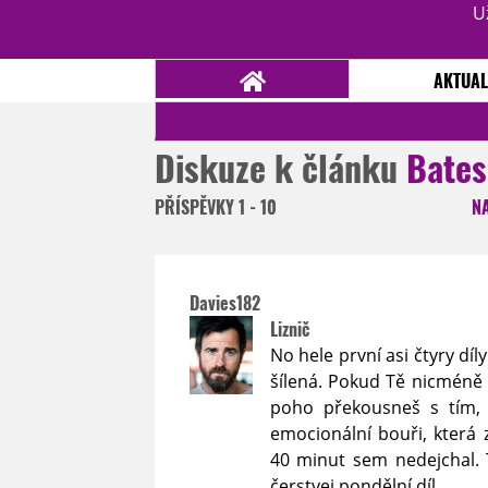
U
AKTUAL
Diskuze k článku
Bates
NOVINKY
TÉMATA
PŘÍSPĚVKY
1 - 10
N
RECENZE
EPIZODY
KULT
TRAILERY
GALERIE
Davies182
DISKUZE
STATISTIKY
TIRÁŽ
Liznič
No hele první asi čtyry díl
šílená. Pokud Tě nicméně z
poho překousneš s tím, 
emocionální bouři, která 
40 minut sem nedejchal. 
čerstvej pondělní díl.