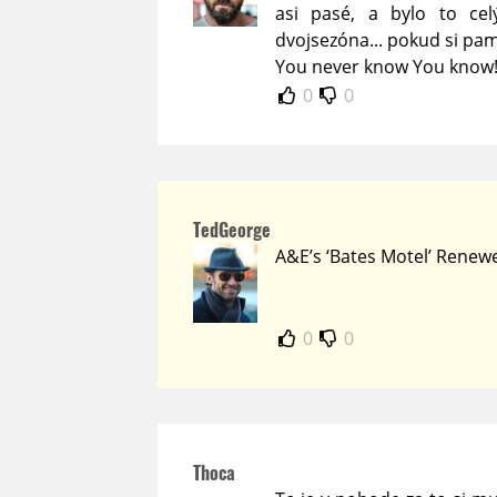
asi pasé, a bylo to celý
dvojsezóna... pokud si pam
You never know You know
0
0
TedGeorge
A&E’s ‘Bates Motel’ Renew
0
0
Thoca