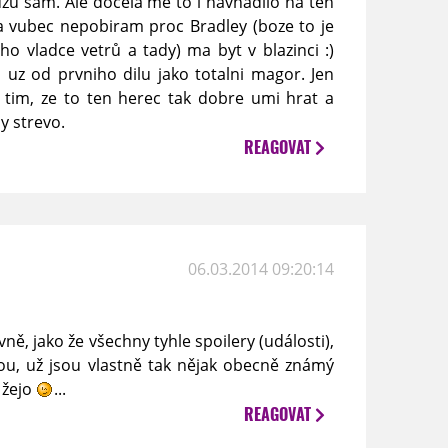
uzu sam. Ale docela me to i navnadilo na ten
ba vubec nepobiram proc Bradley (boze to je
ho vladce vetrů a tady) ma byt v blazinci :)
uz od prvniho dilu jako totalni magor. Jen
e tim, ze to ten herec tak dobre umi hrat a
y strevo.
REAGOVAT
06.03.2014 09:20:14
ně, jako že všechny tyhle spoilery (události),
dou, už jsou vlastně tak nějak obecně známý
 žejo
...
REAGOVAT