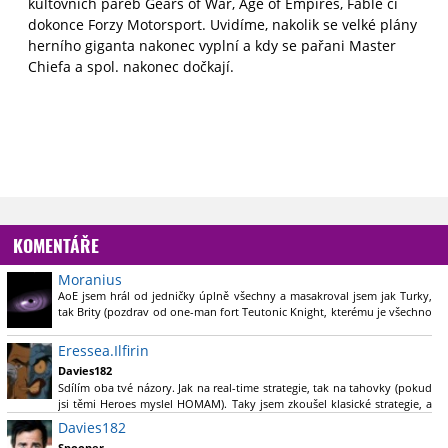
kultovních pařeb Gears of War, Age of Empires, Fable či
dokonce Forzy Motorsport. Uvidíme, nakolik se velké plány
herního giganta nakonec vyplní a kdy se pařani Master
Chiefa a spol. nakonec dočkají.
KOMENTÁŘE
Moranius
AoE jsem hrál od jedničky úplně všechny a masakroval jsem jak Turky,
tak Brity (pozdrav od one-man fort Teutonic Knight, kterému je všechno
u řitě a dojde, kam potřebuje, bez ohledu na nějaké usmolené šípy a
kulky). Na druhou stranu - seriál podle Aoe? To jakože.... úplně jakýkoliv
Eressea.Ilfirin
historický seriál? Protože mám takový utkvělý pocit, že místní hrdinové
Davies182
jako Johanka z Arku, Attila, Čingischán nebo Frederik Barbarossa se
Sdílím oba tvé názory. Jak na real-time strategie, tak na tahovky (pokud
vyskytují i mimo hru. Kdyby radši udělali seriál podle Age of Mythology,
jsi těmi Heroes myslel HOMAM). Taky jsem zkoušel klasické strategie, a
to by bylo jiné kafe, ale na to zase nejsou prachy.
jediný titul, který mě docela i bavil, a ve kterém jsem nebyl úplně
Davies182
marný, byl první pán prstenů. Ale jinak jedině HOMAM, Disciples a
Spooner