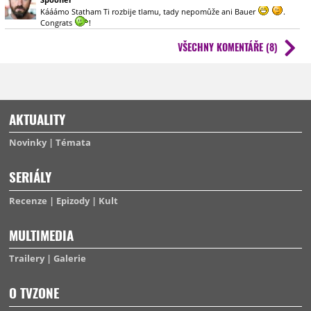
podobně. To je hned lepší, když člověka netlačí čas, a může v klidu nad
Kááámo Statham Ti rozbije tlamu, tady nepomůže ani Bauer
.
tou hrou rozjímat.
Congrats
!
VŠECHNY KOMENTÁŘE (8)
AKTUALITY
Novinky
Témata
SERIÁLY
Recenze
Epizody
Kult
MULTIMEDIA
Trailery
Galerie
O TVZONE