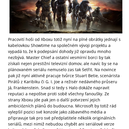
Pracovití hoši od Xboxu totiž nyní na plné obrátky jednají s
kabelovkou Showtime na společném vývoji projektu a
vypadá to, že k podepsání dohody již opravdu mnoho
nezbývá. Master Chief a ostatní vesmírní borci by tak
získali nejen prestižní televizní domov, ale navíc by se na
plánovaném seriálu nemuselo zas tak šetřit. Na novince
pak již nyní aktivně pracuje tvůrce Stuart Betie, scenárista
Pirátů z Karibiku či G. I. Joe a režisér nedávného průseru
Já, Frankenstein. Snad si tedy s Halo dokáže napravit
reputaci a nepoštve proti sobě všechny fanoušky. Ze
strany Xboxu jde pak jen o další potvrzení jejich
ambiciózních plánů do budoucna. Microsoft by totiž rád
vylepšil pozici své konzole jako zábavného média a
připravuje tak pro své předplatitele několik originálních
seriálů, mezi nimiž nebudou chybět ani seriálové verze