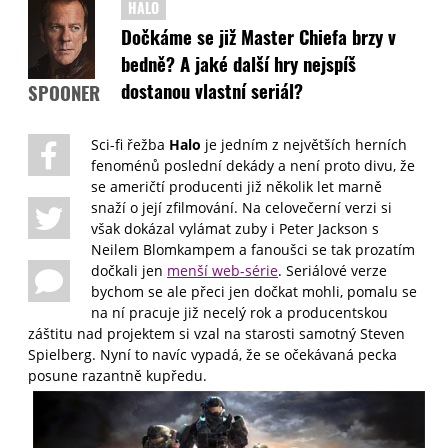
HALO
Dočkáme se již Master Chiefa brzy v
bedně? A jaké další hry nejspíš
dostanou vlastní seriál?
SPOONER
Sci-fi řežba
Halo
je jedním z největších herních
fenoménů poslední dekády a není proto divu, že
se američtí producenti již několik let marně
snaží o její zfilmování. Na celovečerní verzi si
však dokázal vylámat zuby i Peter Jackson s
Neilem Blomkampem a fanoušci se tak prozatím
dočkali jen
menší web-série
. Seriálové verze
bychom se ale přeci jen dočkat mohli, pomalu se
na ní pracuje již necelý rok a producentskou
záštitu nad projektem si vzal na starosti samotný Steven
Spielberg. Nyní to navíc vypadá, že se očekávaná pecka
posune razantně kupředu.