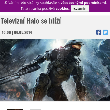
Užíváním této stránky souhlasíte s
všeobecnými podmínkami
.
PŘIHLÁSIT
Tato stránka používá
cookies
.
rozumím
REGISTROVAT
Televizní Halo se blíží
10:00 | 06.05.2014
NOVINKY
TÉMATA
RECENZE
EPIZODY
KULT
TRAILERY
GALERIE
DISKUZE
STATISTIKY
TIRÁŽ