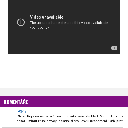
KOMENTÁŘE
eSKa
Oliver: Pripomina me to 15 milion mertis zeserialu Black Mirror, 1x tydne
nekolik minut krute pravdy, naladte si svoji chvili uvedomeni :) (nic proti
nemu, jen sem ten dil videl vcera :)