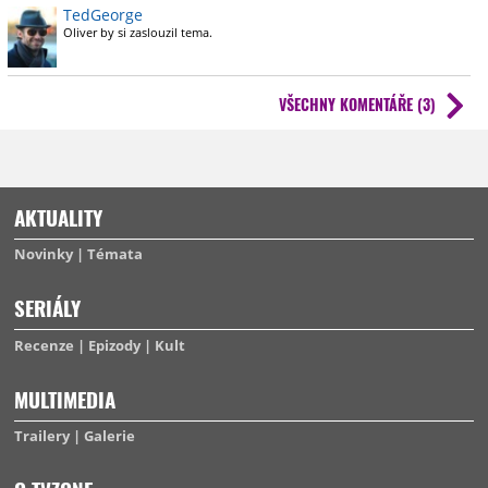
TedGeorge
Oliver by si zaslouzil tema.
VŠECHNY KOMENTÁŘE (3)
AKTUALITY
Novinky
Témata
SERIÁLY
Recenze
Epizody
Kult
MULTIMEDIA
Trailery
Galerie