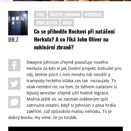
COOL
DWAYNE JOHNSON
HERKULES
JOHN OLIVER
VIDEA
Co se přihodilo Rockovi při natáčení
Herkula? A co říká John Oliver na
DR.Z
nukleární zbraně?
Dwayne Johnson zřejmě považuje nového
Herkula za kdo ví jak životní projekt, bohužel pro
něj, tenhle pocit s ním mnoho lidí nesdílí a
trampoty řeckého siláka zas tak nezaujaly. To
však nemění nic na tom, že během natáčení si
bývalý wrestler zřejmě užil hodně legrace.
Možná ještě víc se zasmáli (některým spíš
zatrnulo) ostatní, když si Johnson z plna hrdla
zakřičel, což způsobilo malou nehodu. To je
dobrý Rocku, my víme, že jsi tvrďák.