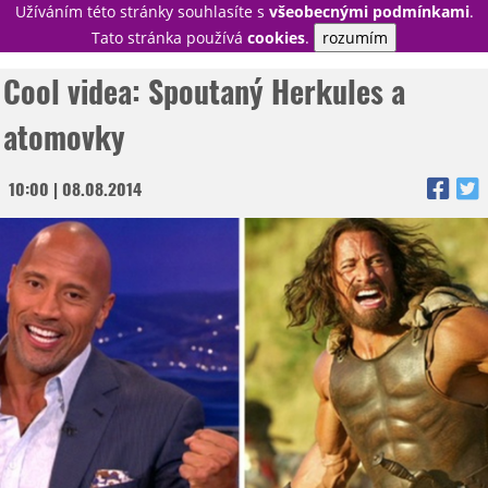
Užíváním této stránky souhlasíte s
všeobecnými podmínkami
.
PŘIHLÁSIT
Tato stránka používá
cookies
.
rozumím
REGISTROVAT
Cool videa: Spoutaný Herkules a
atomovky
NOVINKY
10:00 | 08.08.2014
TÉMATA
RECENZE
EPIZODY
KULT
TRAILERY
GALERIE
DISKUZE
STATISTIKY
TIRÁŽ