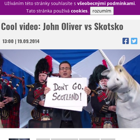
Užíváním této stránky souhlasíte s
všeobecnými podmínkami
.
PŘIHLÁSIT
Tato stránka používá
cookies
.
rozumím
REGISTROVAT
Cool video: John Oliver vs Skotsko
13:00 | 19.09.2014
NOVINKY
TÉMATA
RECENZE
EPIZODY
KULT
TRAILERY
GALERIE
DISKUZE
STATISTIKY
TIRÁŽ