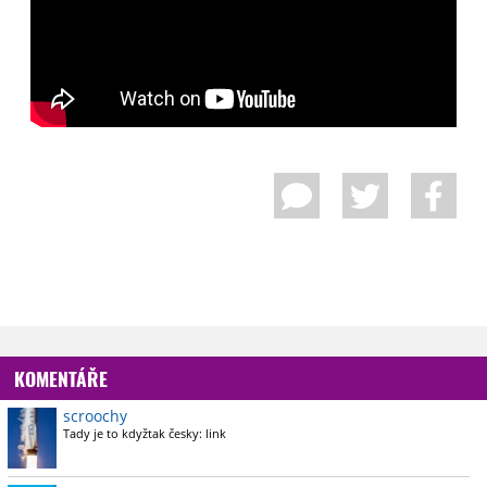
KOMENTÁŘE
scroochy
Tady je to kdyžtak česky: link