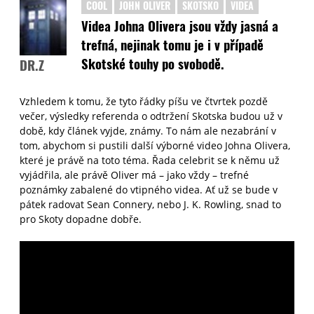
COOL
JOHN OLIVER
SKOTSKO
VIDEA
Videa Johna Olivera jsou vždy jasná a
trefná, nejinak tomu je i v případě
Skotské touhy po svobodě.
DR.Z
Vzhledem k tomu, že tyto řádky píšu ve čtvrtek pozdě
večer, výsledky referenda o odtržení Skotska budou už v
době, kdy článek vyjde, známy. To nám ale nezabrání v
tom, abychom si pustili další výborné video Johna Olivera,
které je právě na toto téma. Řada celebrit se k němu už
vyjádřila, ale právě Oliver má – jako vždy – trefné
poznámky zabalené do vtipného videa. Ať už se bude v
pátek radovat Sean Connery, nebo J. K. Rowling, snad to
pro Skoty dopadne dobře.