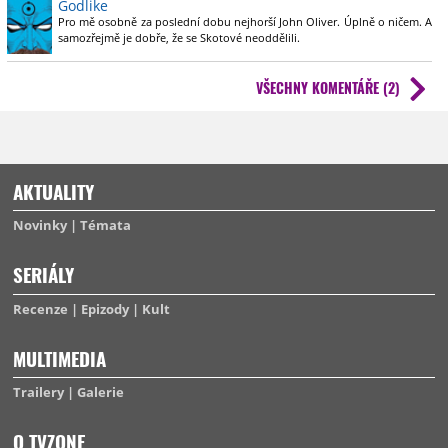
Godlike
Pro mě osobně za poslední dobu nejhorší John Oliver. Úplně o ničem. A
samozřejmě je dobře, že se Skotové neoddělili.
VŠECHNY KOMENTÁŘE (2)
AKTUALITY
Novinky
Témata
SERIÁLY
Recenze
Epizody
Kult
MULTIMEDIA
Trailery
Galerie
O TVZONE