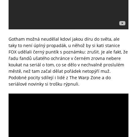
Gotham možná neudělal kdoví jakou díru do světa, ale
taky to není úplný propadák, u něhož by si kati stanice
FOX udělali černý puntík s poznámku: zrušit. Je ale fakt, že
řadu fandů ušatého ochránce v černém zrovna nebere
koukat na seriál o tom, co se dělo v nechvalně proslulém
městě, než tam začal dělat pořádek netopýří muž.
Podobné pocity sdílejí i lidé z The Warp Zone a do
seriálové novinky si trošku rýpnuli.