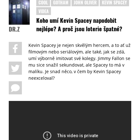
COOL
GOTHAM
JOHN OLIVER
KEVIN SPACEY
VIDEA
Koho umí Kevin Spacey napodobit
nejlépe? A proč jsou loterie špatné?
DR.Z
Kevin Spacey je nejen skvělým hercem, a to ať už
filmovým nebo seriálovým, ale také, jak se zdá,
umí výborně imitovat své kolegy. Jimmy Fallon se
mu sice snažil sekundovat, ale Spacey to má v
malíku. Je snad něco, v čem by Kevin Spacey
neexceloval?