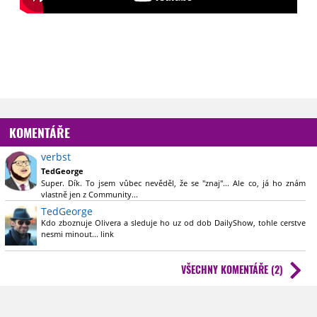
KOMENTÁŘE
verbst
TedGeorge
Super. Dík. To jsem vůbec nevěděl, že se "znaj"... Ale co, já ho znám
vlastně jen z Community...
TedGeorge
Anyhoo, dík ještě jednou. Fakt najs.
Kdo zboznuje Olivera a sleduje ho uz od dob DailyShow, tohle cerstve
nesmi minout... link
VŠECHNY KOMENTÁŘE (2)