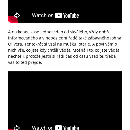
A na konec zase jedno video od skvělého, vždy dobře
informovaného a v neposlední řadě také zábavného Johna
Olivera. Tentokrát si vzal na mušku loterie. A poví vám o
nich vše, co jste kdy chtěli vědět. Možná i to, co jste vědět
nechtěli, protože jestli si rádi čas od času vsadíte, třeba
vás to teď přejde.