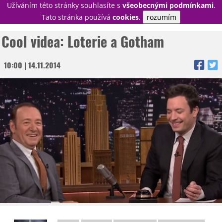
Užíváním této stránky souhlasíte s
všeobecnými podmínkami
.
PŘIHLÁSIT
Tato stránka používá
cookies
.
rozumím
REGISTROVAT
Cool videa: Loterie a Gotham
10:00 | 14.11.2014
NOVINKY
TÉMATA
RECENZE
EPIZODY
KULT
TRAILERY
GALERIE
DISKUZE
STATISTIKY
TIRÁŽ