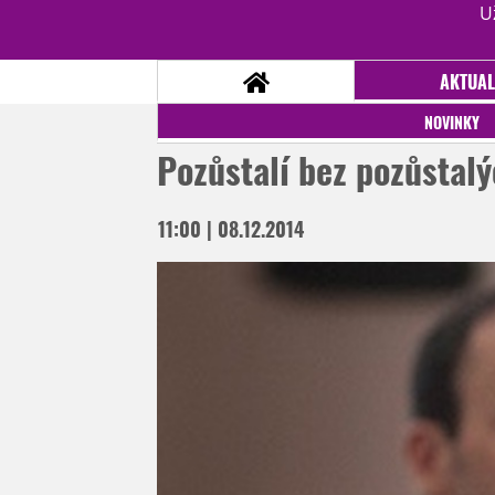
U
AKTUAL
NOVINKY
Pozůstalí bez pozůstal
NOVINKY
11:00 | 08.12.2014
TÉMATA
RECENZE
EPIZODY
KULT
TRAILERY
GALERIE
DISKUZE
STATISTIKY
TIRÁŽ