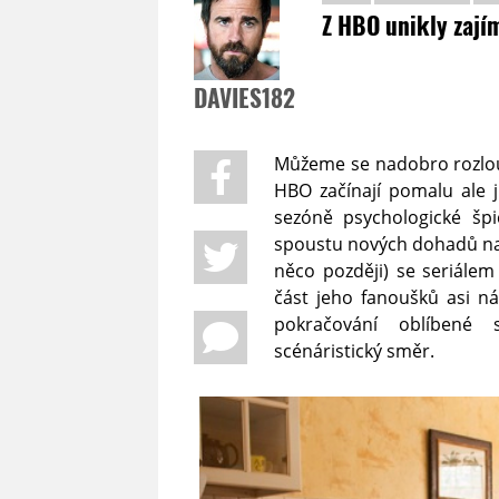
Z HBO unikly zají
DAVIES182
Můžeme se nadobro rozlou
HBO začínají pomalu ale 
sezóně psychologické šp
spoustu nových dohadů nad 
něco později) se seriále
část jeho fanoušků asi n
pokračování oblíbené 
scénáristický směr.