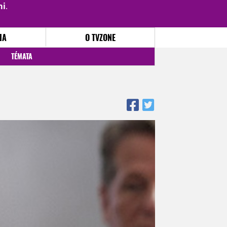
mi
.
PŘIHLÁSIT
|
REGISTROVAT
IA
O TVZONE
TÉMATA