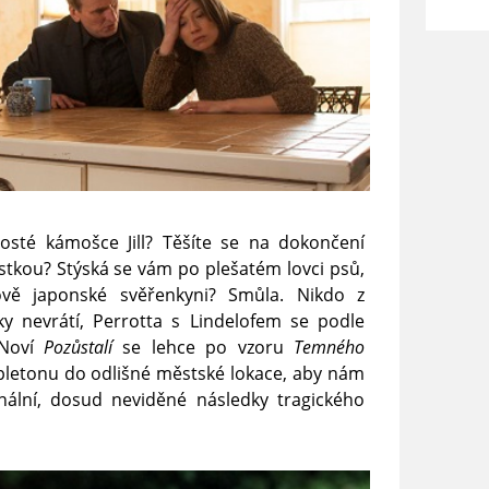
osté kámošce Jill? Těšíte se na dokončení
stkou? Stýská se vám po plešatém lovci psů,
vě japonské svěřenkyni? Smůla. Nikdo z
ky nevrátí, Perrotta s Lindelofem se podle
 Noví
Pozůstalí
se lehce po vzoru
Temného
pletonu do odlišné městské lokace, aby nám
inální, dosud neviděné následky tragického