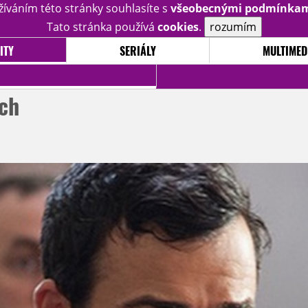
žíváním této stránky souhlasíte s
všeobecnými podmínka
Tato stránka používá
cookies
.
rozumím
ITY
SERIÁLY
MULTIMED
ých