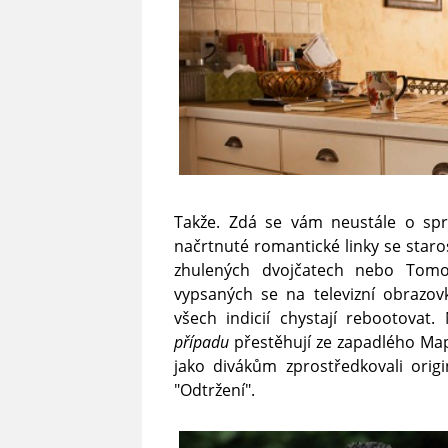
Takže. Zdá se vám neustále o spr
načrtnuté romantické linky se staro
zhulených dvojčatech nebo Tomo
vypsaných se na televizní obrazov
všech indicií chystají rebootovat.
případu
přestěhují ze zapadlého Ma
jako divákům zprostředkovali orig
"Odtržení".