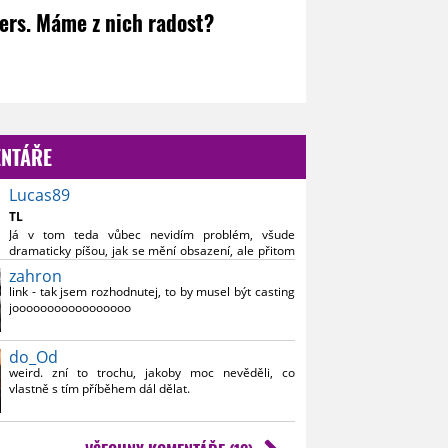
vers. Máme z nich radost?
NTÁŘE
Lucas89
TL
Já v tom teda vůbec nevidím problém, všude
dramaticky píšou, jak se mění obsazení, ale přitom
všichni důležití zůstavají :D to je pro mě hlavní a
zahron
uvidíme, jak se s tím poperou
link - tak jsem rozhodnutej, to by musel být casting
jooooooooooooooooo
hoooooooooooooooooooodně zajímavej
do_Od
weird. zní to trochu, jakoby moc nevěděli, co
vlastně s tím příběhem dál dělat.