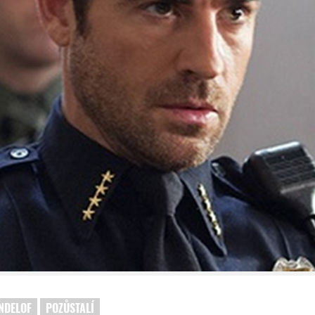
INDELOF
POZŮSTALÍ