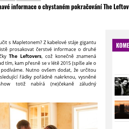
mavé informace o chystaném pokračování The Lefto
čit s Mapletonem? Z kabelové stáje gigantu
KOME
jistě prosakovat čerstvé informace o druhé
ičky
The Leftovers
, což konečně znamená
tím, kam přesně se v létě 2015 (spíše ale o
m podíváme. Nutno ovšem dodat, že určitou
ásledující řádky pořádně nakrknou, vysněné
show totiž nabírá (ne)čekaně záludný