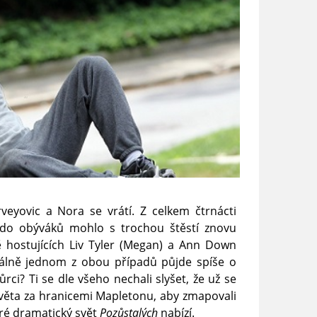
veyovic a Nora se vrátí. Z celkem čtrnácti
 do obýváků mohlo s trochou štěstí znovu
ě hostujících Liv Tyler (Megan) a Ann Down
imálně jednom z obou případů půjde spíše o
ci? Ti se dle všeho nechali slyšet, že už se
světa za hranicemi Mapletonu, aby zmapovali
eré dramatický svět
Pozůstalých
nabízí.