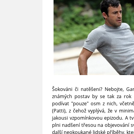
Šokováni či natěšeni? Nebojte, Gar
známých postav by se tak za rok
podívat "pouze" osm z nich, včetn
(Patti), z čehož vyplývá, že v min
jakousi vzpomínkovou epizodu. A tvůr
plni nadšení třesou na objevování 
další neokoukané lidské příběhy, kt