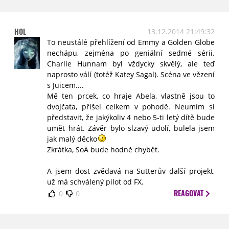
HOL
13.12.2014 21:49:32
To neustálé přehlížení od Emmy a Golden Globe
nechápu, zejména po geniální sedmé sérii.
Charlie Hunnam byl vždycky skvělý, ale teď
naprosto válí (totéž Katey Sagal). Scéna ve vězení
s Juicem....
Mě ten prcek, co hraje Abela, vlastně jsou to
dvojčata, přišel celkem v pohodě. Neumím si
představit, že jakýkoliv 4 nebo 5-ti letý dítě bude
umět hrát. Závěr bylo slzavý udolí, bulela jsem
jak malý děcko
Zkrátka, SoA bude hodně chybět.
A jsem dost zvědavá na Sutterův další projekt,
už má schválený pilot od FX.
REAGOVAT
0
0