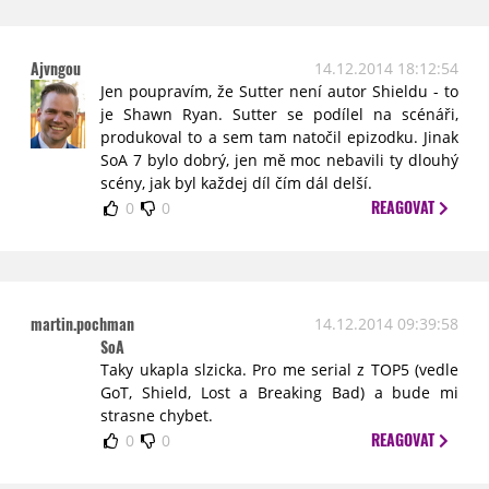
Ajvngou
14.12.2014 18:12:54
Jen poupravím, že Sutter není autor Shieldu - to
je Shawn Ryan. Sutter se podílel na scénáři,
produkoval to a sem tam natočil epizodku. Jinak
SoA 7 bylo dobrý, jen mě moc nebavili ty dlouhý
scény, jak byl každej díl čím dál delší.
REAGOVAT
0
0
martin.pochman
14.12.2014 09:39:58
SoA
Taky ukapla slzicka. Pro me serial z TOP5 (vedle
GoT, Shield, Lost a Breaking Bad) a bude mi
strasne chybet.
REAGOVAT
0
0