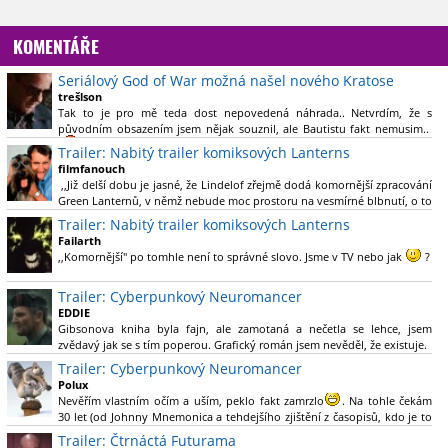
KOMENTÁŘE
Seriálový God of War možná našel nového Kratose
trešlson
Tak to je pro mě teda dost nepovedená náhrada.. Netvrdím, že s
původním obsazením jsem nějak souznil, ale Bautistu fakt nemusim..
Trailer: Nabitý trailer komiksových Lanterns
filmfanouch
,,Již delší dobu je jasné, že Lindelof zřejmě dodá komornější zpracování
Green Lanternů, v němž nebude moc prostoru na vesmírné blbnutí, o to
více se ovšem bude moci nová adaptace odprostit třeba od filmového
Trailer: Nabitý trailer komiksových Lanterns
Green Lanterna s Ryanem Reynoldsem.´´ Co je na tom
Failarth
nesrozumitelného?
,,Komornější" po tomhle není to správné slovo. Jsme v TV nebo jak
?
Nebál bych se říct, že to vypadá skvěle jak po stránce kvantity materiálu,
Trailer: Cyberpunkový Neuromancer
tak i formou.
EDDIE
Gibsonova kniha byla fajn, ale zamotaná a nečetla se lehce, jsem
Výběr Ulricha Tomsena pro mě velké překvapení a velmi zajímavá volba
zvědavý jak se s tím poperou. Grafický román jsem nevěděl, že existuje.
bravo.
Trailer: Cyberpunkový Neuromancer
Chandler je lepší a lepší s každou novou scénou.
Polux
Komiksy to mají ted´těžké, paradoxně tomu škodí to všechno kolem
Nevěřím vlastním očím a uším, peklo fakt zamrzlo
. Na tohle čekám
(DC nebo MCU to je buřt) , ale nezasloužilo by si to zářez jen kvůli tomu.
30 let (od Johnny Mnemonica a tehdejšího zjištění z časopisů, kdo je to
Držím tomu palce.
Gibson a co je jeho debutová kniha zač), přičemž 25 let (od Matrixu,
Trailer: Čtrnáctá Futurama