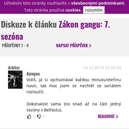
Užíváním této stránky souhlasíte s
všeobecnými podmínkami
.
PŘIHLÁSIT
Tato stránka používá
cookies
.
rozumím
REGISTROVAT
Diskuze k článku
Zákon gangu: 7.
sezóna
NOVINKY
TÉMATA
PŘÍSPĚVKY
1 - 4
NAPSAT
PŘÍSPĚVEK
RECENZE
EPIZODY
KULT
TRAILERY
GALERIE
Arbiter
14.12.2014 23:25:33
DISKUZE
STATISTIKY
TIRÁŽ
Ajvngou
Vidíš, já si vychutnával každou minutu/vteřinu
navíc, tak moc jsem se nechtěl se seriálem
rozloučit.
Dokonalost sama (no snad až na část jedný
sezóny v Belfastu).
REAGOVAT
0
0