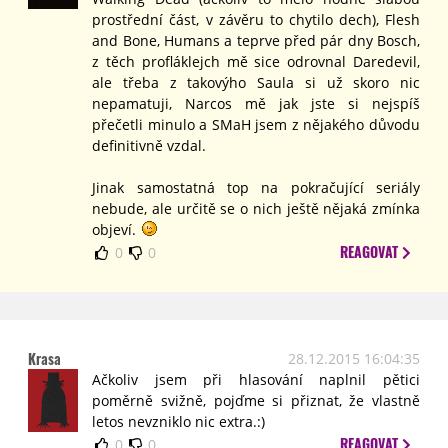
prostřední část, v závěru to chytilo dech), Flesh
and Bone, Humans a teprve před pár dny Bosch,
z těch profláklejch mě sice odrovnal Daredevil,
ale třeba z takovýho Saula si už skoro nic
nepamatuji, Narcos mě jak jste si nejspíš
přečetli minulo a SMaH jsem z nějakého důvodu
definitivně vzdal.
Jinak samostatná top na pokračující seriály
nebude, ale určitě se o nich ještě nějaká zmínka
objeví.
REAGOVAT
0
0
Krasa
28.12.2015 16:04:35
Ačkoliv jsem při hlasování naplnil pětici
poměrně svižně, pojďme si přiznat, že vlastně
letos nevzniklo nic extra.:)
REAGOVAT
0
0