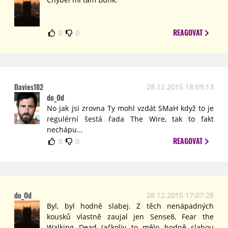
REAGOVAT
0
0
Davies182
28.12.2015 18:09:13
do_Od
No jak jsi zrovna Ty mohl vzdát SMaH když to je
regulérní šestá řada The Wire, tak to fakt
nechápu...
REAGOVAT
0
0
do_Od
28.12.2015 17:07:28
Byl, byl hodně slabej. Z těch nenápadných
kousků vlastně zaujal jen Sense8, Fear the
Walking Dead (ačkoliv to mělo hodně slabou