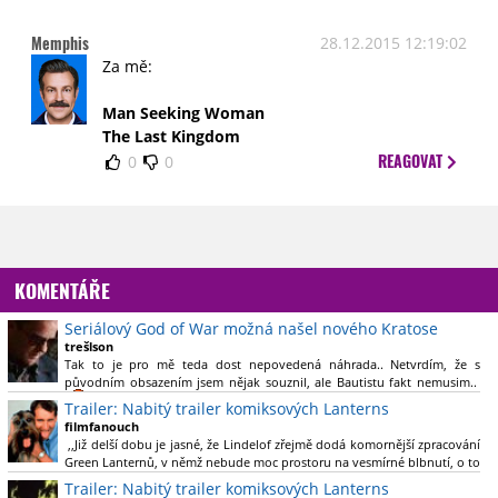
Memphis
28.12.2015 12:19:02
Za mě:
Man Seeking Woman
The Last Kingdom
REAGOVAT
0
0
KOMENTÁŘE
Seriálový God of War možná našel nového Kratose
trešlson
Tak to je pro mě teda dost nepovedená náhrada.. Netvrdím, že s
původním obsazením jsem nějak souznil, ale Bautistu fakt nemusim..
Trailer: Nabitý trailer komiksových Lanterns
filmfanouch
,,Již delší dobu je jasné, že Lindelof zřejmě dodá komornější zpracování
Green Lanternů, v němž nebude moc prostoru na vesmírné blbnutí, o to
více se ovšem bude moci nová adaptace odprostit třeba od filmového
Trailer: Nabitý trailer komiksových Lanterns