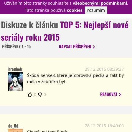
Užíváním této stránky souhlasíte s
všeobecnými podmínkami
.
PŘIHLÁSIT
Tato stránka používá
cookies
.
rozumím
REGISTROVAT
Diskuze k článku
TOP 5: Nejlepší nové
seriály roku 2015
NOVINKY
TÉMATA
PŘÍSPĚVKY
1 - 15
NAPSAT
PŘÍSPĚVEK
RECENZE
EPIZODY
KULT
TRAILERY
GALERIE
hroubek
29.12.2015 08:29:27
DISKUZE
STATISTIKY
TIRÁŽ
Škoda Sense8, které je obrovská pecka a fakt by
měla v žebříčku být.
REAGOVAT
0
0
do_Od
28.12.2015 18:40:00
Chyběl mi tam Bunk.