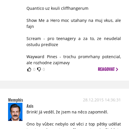
Quantico uz kvuli cliffhangerum
Show Me a Hero moc utahany na muj vkus, ale
fajn
Scream - pro teenagery a za to, ze neudelal
ostudu predloze
Wayward Pines - trochu promrhany potencial,
ale rozhodne zajimavy
REAGOVAT
0
0
Memphis
28.12.2015 14:36:31
Axis
Brink! Já veděl, že jsem na něco zapomněl.
Ono by vůbec nebylo od věci z top pětky udělat