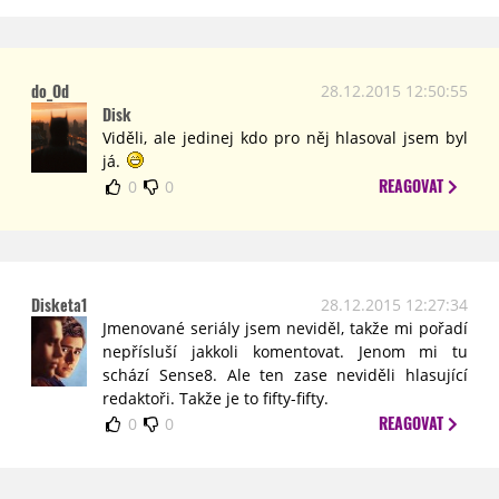
do_Od
28.12.2015 12:50:55
Disk
Viděli, ale jedinej kdo pro něj hlasoval jsem byl
já.
REAGOVAT
0
0
Disketa1
28.12.2015 12:27:34
Jmenované seriály jsem neviděl, takže mi pořadí
nepřísluší jakkoli komentovat. Jenom mi tu
schází Sense8. Ale ten zase neviděli hlasující
redaktoři. Takže je to fifty-fifty.
REAGOVAT
0
0