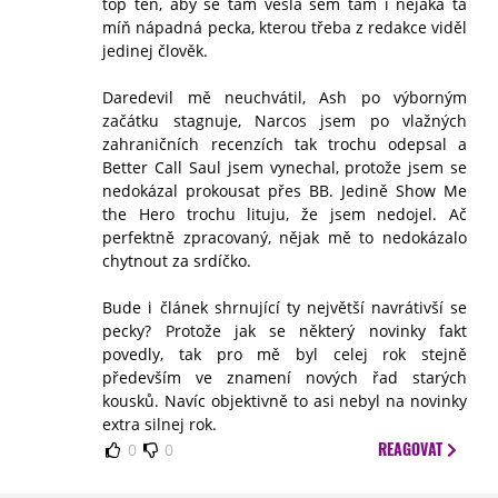
top ten, aby se tam vešla sem tam i nějaká ta
míň nápadná pecka, kterou třeba z redakce viděl
jedinej člověk.
Daredevil mě neuchvátil, Ash po výborným
začátku stagnuje, Narcos jsem po vlažných
zahraničních recenzích tak trochu odepsal a
Better Call Saul jsem vynechal, protože jsem se
nedokázal prokousat přes BB. Jedině Show Me
the Hero trochu lituju, že jsem nedojel. Ač
perfektně zpracovaný, nějak mě to nedokázalo
chytnout za srdíčko.
Bude i článek shrnující ty největší navrátivší se
pecky? Protože jak se některý novinky fakt
povedly, tak pro mě byl celej rok stejně
především ve znamení nových řad starých
kousků. Navíc objektivně to asi nebyl na novinky
extra silnej rok.
REAGOVAT
0
0