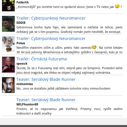
Green Lanterna s Ryanem Reynoldsem.´´ Co je na tom
Failarth
nesrozumitelného?
,,Komornější" po tomhle není to správné slovo. Jsme v TV nebo jak
?
Nebál bych se říct, že to vypadá skvěle jak po stránce kvantity materiálu,
Trailer: Cyberpunkový Neuromancer
tak i formou.
EDDIE
Gibsonova kniha byla fajn, ale zamotaná a nečetla se lehce, jsem
Výběr Ulricha Tomsena pro mě velké překvapení a velmi zajímavá volba
zvědavý jak se s tím poperou. Grafický román jsem nevěděl, že existuje.
bravo.
Trailer: Cyberpunkový Neuromancer
Chandler je lepší a lepší s každou novou scénou.
Polux
Komiksy to mají ted´těžké, paradoxně tomu škodí to všechno kolem
Nevěřím vlastním očím a uším, peklo fakt zamrzlo
. Na tohle čekám
(DC nebo MCU to je buřt) , ale nezasloužilo by si to zářez jen kvůli tomu.
30 let (od Johnny Mnemonica a tehdejšího zjištění z časopisů, kdo je to
Držím tomu palce.
Gibson a co je jeho debutová kniha zač), přičemž 25 let (od Matrixu,
Trailer: Čtrnáctá Futurama
který pojem cyberpunk dostal do povědomí i obyčejného diváka a
spoock
nikoliv fanouška žánru) marně doufám, že si po řadě "duchovních
Škoda, že se z Futuramy stal stín, stejně jako ze Simpsnů. Poslední série
nástupců", kteří přišli poté (Ghost In The Shell, Alita: Battle Angel,
jsou dost tragické, ale třeba se objeví nějaký zajímavý scénárista.
Altered Carbon, Blade Runner 2049, Cyberpunk 2077, atd.), někdo
Nedávno začala vycházet nová řada Ricka a Mortyho a já z úžasem zjistil,
Teaser: Seriálový Blade Runner
konečně vzpomene i na bibli cyberpunku, se kterou to všechno začalo.
že se na to dá opět koukat.
Teď už nezbývá nic jiného než se tiše modlit a doufat, že to bude stát za
mimomisu
to
No...ono se dotáčelo ještě záčátkem tohohle roku mimochodem
. Plus kudos za sázku na seriál a nikoliv film, snad tvůrci tu
výsadu násobně větší stopáže náležitě využijí.
Teaser: Seriálový Blade Runner
MILFhunter69
Prosim, ať to neposerou jak Vetřelce, Prsteny noci, rytíře sedmi
království a další značky