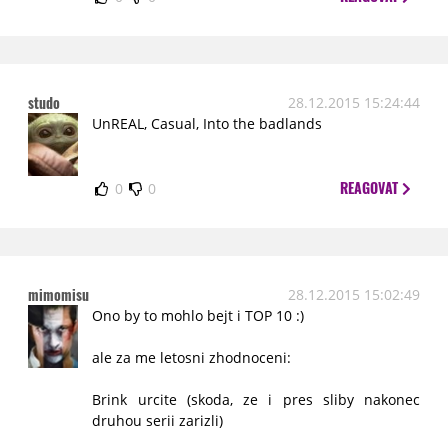
studo
28.12.2015 15:24:44
UnREAL, Casual, Into the badlands
REAGOVAT
0
0
mimomisu
28.12.2015 15:02:49
Ono by to mohlo bejt i TOP 10 :)
ale za me letosni zhodnoceni:
Brink urcite (skoda, ze i pres sliby nakonec
druhou serii zarizli)