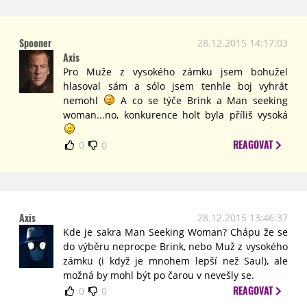
Spooner
28.12.2015 14:17:03
Axis
Pro Muže z vysokého zámku jsem bohužel
hlasoval sám a sólo jsem tenhle boj vyhrát
nemohl
A co se týče Brink a Man seeking
woman...no, konkurence holt byla příliš vysoká
REAGOVAT
0
0
Axis
28.12.2015 13:46:37
Kde je sakra Man Seeking Woman? Chápu že se
do výběru neprocpe Brink, nebo Muž z vysokého
zámku (i když je mnohem lepší než Saul), ale
možná by mohl být po čarou v nevešly se.
REAGOVAT
0
0