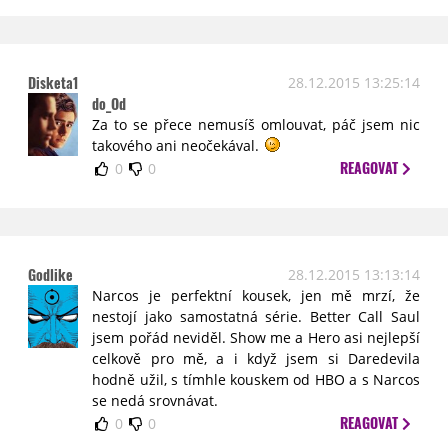
Disketa1
28.12.2015 13:25:14
do_Od
Za to se přece nemusíš omlouvat, páč jsem nic
takového ani neočekával.
REAGOVAT
0
0
Godlike
28.12.2015 13:13:14
Narcos je perfektní kousek, jen mě mrzí, že
nestojí jako samostatná série. Better Call Saul
jsem pořád neviděl. Show me a Hero asi nejlepší
celkově pro mě, a i když jsem si Daredevila
hodně užil, s tímhle kouskem od HBO a s Narcos
se nedá srovnávat.
REAGOVAT
0
0