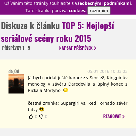
Užíváním této stránky souhlasíte s
všeobecnými podmínkami
.
PŘIHLÁSIT
Tato stránka používá
cookies
.
rozumím
REGISTROVAT
Diskuze k článku
TOP 5: Nejlepší
seriálové scény roku 2015
NOVINKY
TÉMATA
PŘÍSPĚVKY
1 - 5
NAPSAT
PŘÍSPĚVEK
RECENZE
EPIZODY
KULT
TRAILERY
GALERIE
do_Od
05.01.2016 10:33:03
DISKUZE
STATISTIKY
TIRÁŽ
Já bych přidal ještě karaoke v Sense8, Kingpinův
monolog v závěru Daredevila a úplný konec z
Ricka a Mortyho.
čestná zmínka: Supergirl vs. Red Tornado závěr
bitvy
REAGOVAT
0
0