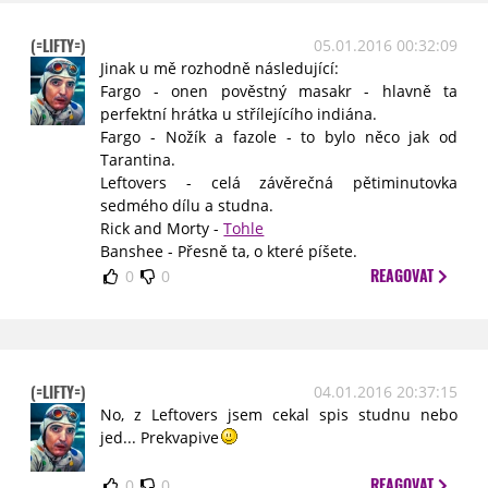
(=LIFTY=)
05.01.2016 00:32:09
Jinak u mě rozhodně následující:
Fargo - onen pověstný masakr - hlavně ta
perfektní hrátka u střílejícího indiána.
Fargo - Nožík a fazole - to bylo něco jak od
Tarantina.
Leftovers - celá závěrečná pětiminutovka
sedmého dílu a studna.
Rick and Morty -
Tohle
Banshee - Přesně ta, o které píšete.
REAGOVAT
0
0
(=LIFTY=)
04.01.2016 20:37:15
No, z Leftovers jsem cekal spis studnu nebo
jed... Prekvapive
REAGOVAT
0
0