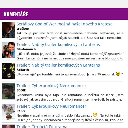
KOMENTÁŘE
Seriálový God of War možná našel nového Kratose
trešlson
Tak to je pro mě teda dost nepovedená náhrada.. Netvrdím, že s
původním obsazením jsem nějak souznil, ale Bautistu fakt nemusim..
Trailer: Nabitý trailer komiksových Lanterns
filmfanouch
,,Již delší dobu je jasné, že Lindelof zřejmě dodá komornější zpracování
Green Lanternů, v němž nebude moc prostoru na vesmírné blbnutí, o to
více se ovšem bude moci nová adaptace odprostit třeba od filmového
Trailer: Nabitý trailer komiksových Lanterns
Green Lanterna s Ryanem Reynoldsem.´´ Co je na tom
Failarth
nesrozumitelného?
,,Komornější" po tomhle není to správné slovo. Jsme v TV nebo jak
?
Nebál bych se říct, že to vypadá skvěle jak po stránce kvantity materiálu,
Trailer: Cyberpunkový Neuromancer
tak i formou.
EDDIE
Gibsonova kniha byla fajn, ale zamotaná a nečetla se lehce, jsem
Výběr Ulricha Tomsena pro mě velké překvapení a velmi zajímavá volba
zvědavý jak se s tím poperou. Grafický román jsem nevěděl, že existuje.
bravo.
Trailer: Cyberpunkový Neuromancer
Chandler je lepší a lepší s každou novou scénou.
Polux
Komiksy to mají ted´těžké, paradoxně tomu škodí to všechno kolem
Nevěřím vlastním očím a uším, peklo fakt zamrzlo
. Na tohle čekám
(DC nebo MCU to je buřt) , ale nezasloužilo by si to zářez jen kvůli tomu.
30 let (od Johnny Mnemonica a tehdejšího zjištění z časopisů, kdo je to
Držím tomu palce.
Gibson a co je jeho debutová kniha zač), přičemž 25 let (od Matrixu,
Trailer: Čtrnáctá Futurama