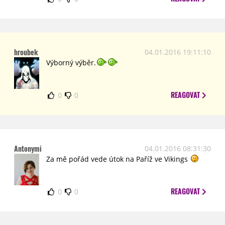
hroubek
04.01.2016 19:11:10
Výborný výběr.
REAGOVAT
0
0
Antonymi
04.01.2016 08:31:30
Za mě pořád vede útok na Paříž ve Vikings
REAGOVAT
0
0