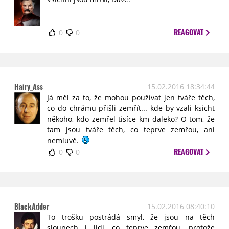
REAGOVAT
0
0
Hairy_Ass
15.02.2016 18:34:44
Já měl za to, že mohou používat jen tváře těch,
co do chrámu přišli zemřít... kde by vzali ksicht
někoho, kdo zemřel tisíce km daleko? O tom, že
tam jsou tváře těch, co teprve zemřou, ani
nemluvě.
REAGOVAT
0
0
BlackAdder
15.02.2016 08:40:10
To trošku postrádá smyl, že jsou na těch
sloupech i lidi, co teprve zemřou, protože