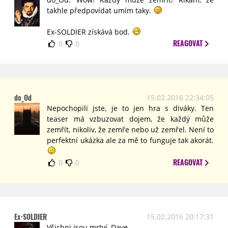
takhle předpovídat umím taky.
Ex-SOLDIER získává bod.
REAGOVAT
0
0
do_Od
15.02.2016 22:34:05
Nepochopili jste, je to jen hra s diváky. Ten
teaser má vzbuzovat dojem, že každý může
zemřít, nikoliv, že zemře nebo už zemřel. Není to
perfektní ukázka ale za mě to funguje tak akorát.
REAGOVAT
0
0
Ex-SOLDIER
15.02.2016 20:17:31
Všichni jsou mrtví, Dave.