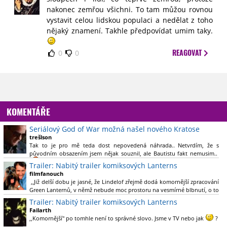
nakonec zemřou všichni. To tam můžou rovnou
vystavit celou lidskou populaci a nedělat z toho
nějaký znamení. Takhle předpovídat umim taky.
REAGOVAT
0
0
KOMENTÁŘE
Seriálový God of War možná našel nového Kratose
trešlson
Tak to je pro mě teda dost nepovedená náhrada.. Netvrdím, že s
původním obsazením jsem nějak souznil, ale Bautistu fakt nemusim..
Trailer: Nabitý trailer komiksových Lanterns
filmfanouch
,,Již delší dobu je jasné, že Lindelof zřejmě dodá komornější zpracování
Green Lanternů, v němž nebude moc prostoru na vesmírné blbnutí, o to
více se ovšem bude moci nová adaptace odprostit třeba od filmového
Trailer: Nabitý trailer komiksových Lanterns
Green Lanterna s Ryanem Reynoldsem.´´ Co je na tom
Failarth
nesrozumitelného?
,,Komornější" po tomhle není to správné slovo. Jsme v TV nebo jak
?