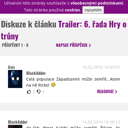
Užíváním této stránky souhlasíte s
všeobecnými podmínkami
.
PŘIHLÁSIT
Tato stránka používá
cookies
.
rozumím
REGISTROVAT
Diskuze k článku
Trailer: 6. řada Hry o
trůny
NOVINKY
TÉMATA
PŘÍSPĚVKY
1 - 6
NAPSAT
PŘÍSPĚVEK
RECENZE
EPIZODY
KULT
TRAILERY
GALERIE
Axis
16.02.2016 16:43:07
DISKUZE
STATISTIKY
TIRÁŽ
BlackAdder
Celá populace Západozemí může zemřít...Atom
na ně Ricko!
REAGOVAT
0
0
BlackAdder
16.02.2016 16:20:12
do_Od: Wow! Každý může zemřít! Říkám, že