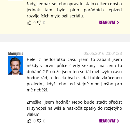
řady, jednak se toho opravdu stalo celkem dost a
jednak tam bylo plno parádních epizod
rozvíjejících mytologii seriálu.
REAGOVAT
0
0
Memphis
05.05.2016 23:01:28
Hele, z nedostatku času jsem to zabalil jsem
někdy v první půlce čtvrtý sezony, má cenu to
dohánět? Protože jsem ten seriál měl svýho času
hodně rád, a docela bych si dal tuhle zkrácenou
poslední, když toho teď stejně moc jinýho pro
mě neběží.
Zmeškal jsem hodně? Nebo bude stačit přečíst
si synopsi na wiki a naskočit zpátky do rozjetýho
vlaku?
REAGOVAT
0
0