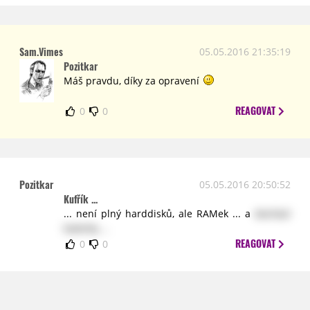
Sam.Vimes
05.05.2016 21:35:19
Pozitkar
Máš pravdu, díky za opravení
REAGOVAT
0
0
Pozitkar
05.05.2016 20:50:52
Kufřík ...
... není plný harddisků, ale RAMek ... a
dochází
baterky ...
REAGOVAT
0
0