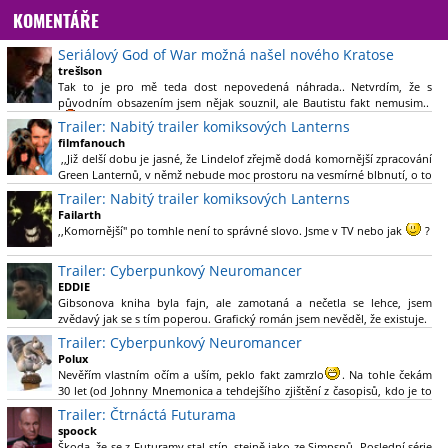
KOMENTÁŘE
Seriálový God of War možná našel nového Kratose
trešlson
Tak to je pro mě teda dost nepovedená náhrada.. Netvrdím, že s
původním obsazením jsem nějak souznil, ale Bautistu fakt nemusim..
Trailer: Nabitý trailer komiksových Lanterns
filmfanouch
,,Již delší dobu je jasné, že Lindelof zřejmě dodá komornější zpracování
Green Lanternů, v němž nebude moc prostoru na vesmírné blbnutí, o to
více se ovšem bude moci nová adaptace odprostit třeba od filmového
Trailer: Nabitý trailer komiksových Lanterns
Green Lanterna s Ryanem Reynoldsem.´´ Co je na tom
Failarth
nesrozumitelného?
,,Komornější" po tomhle není to správné slovo. Jsme v TV nebo jak
?
Nebál bych se říct, že to vypadá skvěle jak po stránce kvantity materiálu,
Trailer: Cyberpunkový Neuromancer
tak i formou.
EDDIE
Gibsonova kniha byla fajn, ale zamotaná a nečetla se lehce, jsem
Výběr Ulricha Tomsena pro mě velké překvapení a velmi zajímavá volba
zvědavý jak se s tím poperou. Grafický román jsem nevěděl, že existuje.
bravo.
Trailer: Cyberpunkový Neuromancer
Chandler je lepší a lepší s každou novou scénou.
Polux
Komiksy to mají ted´těžké, paradoxně tomu škodí to všechno kolem
Nevěřím vlastním očím a uším, peklo fakt zamrzlo
. Na tohle čekám
(DC nebo MCU to je buřt) , ale nezasloužilo by si to zářez jen kvůli tomu.
30 let (od Johnny Mnemonica a tehdejšího zjištění z časopisů, kdo je to
Držím tomu palce.
Gibson a co je jeho debutová kniha zač), přičemž 25 let (od Matrixu,
Trailer: Čtrnáctá Futurama
který pojem cyberpunk dostal do povědomí i obyčejného diváka a
spoock
nikoliv fanouška žánru) marně doufám, že si po řadě "duchovních
Škoda, že se z Futuramy stal stín, stejně jako ze Simpsnů. Poslední série