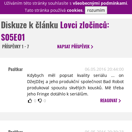
Užíváním této stránky souhlasíte s
všeobecnými podmínkami
.
PŘIHLÁSIT
Tato stránka používá
cookies
.
rozumím
REGISTROVAT
Diskuze k článku
Lovci zločinců:
S05E01
NOVINKY
TÉMATA
PŘÍSPĚVKY
1 - 7
NAPSAT
PŘÍSPĚVEK
RECENZE
EPIZODY
KULT
TRAILERY
GALERIE
Pozitkar
06.05.2016 20:44:00
DISKUZE
STATISTIKY
TIRÁŽ
Kdybych měl popsat kvality seriálu ... on
DžejDžej a jeho produkční společnost Bad Robot
produkoval spoustu skvělých kousků. Mě třeba
jeho Fringe dotáhlo k seriálům.
REAGOVAT
0
0
Pozitkar
06.05.2016 20:39:23