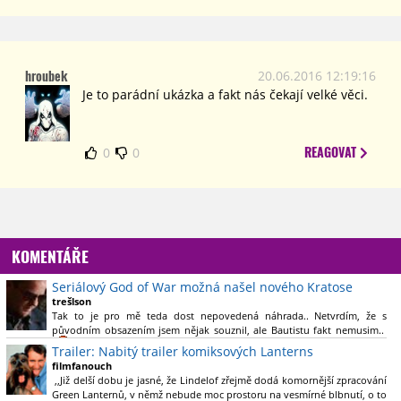
hroubek
20.06.2016 12:19:16
Je to parádní ukázka a fakt nás čekají velké věci.
REAGOVAT
0
0
KOMENTÁŘE
Seriálový God of War možná našel nového Kratose
trešlson
Tak to je pro mě teda dost nepovedená náhrada.. Netvrdím, že s
původním obsazením jsem nějak souznil, ale Bautistu fakt nemusim..
Trailer: Nabitý trailer komiksových Lanterns
filmfanouch
,,Již delší dobu je jasné, že Lindelof zřejmě dodá komornější zpracování
Green Lanternů, v němž nebude moc prostoru na vesmírné blbnutí, o to