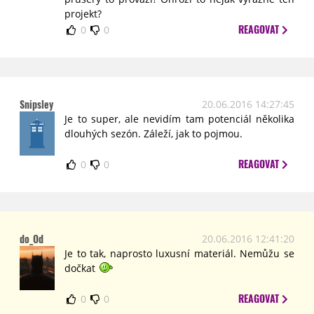
projekt?
REAGOVAT
0
0
Snipsley
20.06.2016 14:27:45
Je to super, ale nevidím tam potenciál několika
dlouhých sezón. Záleží, jak to pojmou.
REAGOVAT
0
0
do_Od
20.06.2016 12:41:20
Je to tak, naprosto luxusní materiál. Nemůžu se
dočkat
REAGOVAT
0
0