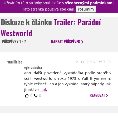
Užíváním této stránky souhlasíte s
všeobecnými podmínkami
.
PŘIHLÁSIT
Tato stránka používá
cookies
.
rozumím
REGISTROVAT
Diskuze k článku
Trailer: Parádní
Westworld
NOVINKY
TÉMATA
PŘÍSPĚVKY
1 - 7
NAPSAT
PŘÍSPĚVEK
RECENZE
EPIZODY
KULT
TRAILERY
GALERIE
vanillaice
21.06.2016 13:57:58
DISKUZE
STATISTIKY
TIRÁŽ
vykrádačka
ano, další povedená vykrádačka podle starého
sci-fi westworld s roku 1973 s Yull Brynnerem,
tyhle režiséři jen a jen vykrádaj starý nápady, jak
jinak! vis
link
REAGOVAT
0
0