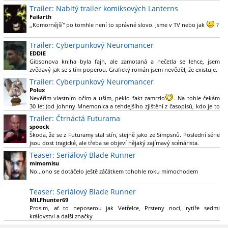
více se ovšem bude moci nová adaptace odprostit třeba od filmového
Trailer: Nabitý trailer komiksových Lanterns
Green Lanterna s Ryanem Reynoldsem.´´ Co je na tom
Failarth
nesrozumitelného?
,,Komornější" po tomhle není to správné slovo. Jsme v TV nebo jak
?
Nebál bych se říct, že to vypadá skvěle jak po stránce kvantity materiálu,
Trailer: Cyberpunkový Neuromancer
tak i formou.
EDDIE
Gibsonova kniha byla fajn, ale zamotaná a nečetla se lehce, jsem
Výběr Ulricha Tomsena pro mě velké překvapení a velmi zajímavá volba
zvědavý jak se s tím poperou. Grafický román jsem nevěděl, že existuje.
bravo.
Trailer: Cyberpunkový Neuromancer
Chandler je lepší a lepší s každou novou scénou.
Polux
Komiksy to mají ted´těžké, paradoxně tomu škodí to všechno kolem
Nevěřím vlastním očím a uším, peklo fakt zamrzlo
. Na tohle čekám
(DC nebo MCU to je buřt) , ale nezasloužilo by si to zářez jen kvůli tomu.
30 let (od Johnny Mnemonica a tehdejšího zjištění z časopisů, kdo je to
Držím tomu palce.
Gibson a co je jeho debutová kniha zač), přičemž 25 let (od Matrixu,
Trailer: Čtrnáctá Futurama
který pojem cyberpunk dostal do povědomí i obyčejného diváka a
spoock
nikoliv fanouška žánru) marně doufám, že si po řadě "duchovních
Škoda, že se z Futuramy stal stín, stejně jako ze Simpsnů. Poslední série
nástupců", kteří přišli poté (Ghost In The Shell, Alita: Battle Angel,
jsou dost tragické, ale třeba se objeví nějaký zajímavý scénárista.
Altered Carbon, Blade Runner 2049, Cyberpunk 2077, atd.), někdo
Nedávno začala vycházet nová řada Ricka a Mortyho a já z úžasem zjistil,
Teaser: Seriálový Blade Runner
konečně vzpomene i na bibli cyberpunku, se kterou to všechno začalo.
že se na to dá opět koukat.
Teď už nezbývá nic jiného než se tiše modlit a doufat, že to bude stát za
mimomisu
to
No...ono se dotáčelo ještě záčátkem tohohle roku mimochodem
. Plus kudos za sázku na seriál a nikoliv film, snad tvůrci tu
výsadu násobně větší stopáže náležitě využijí.
Teaser: Seriálový Blade Runner
MILFhunter69
Prosim, ať to neposerou jak Vetřelce, Prsteny noci, rytíře sedmi
království a další značky