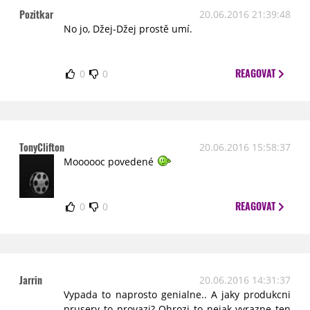
Pozitkar
20.06.2016 21:39:48
No jo, Džej-Džej prostě umí.
REAGOVAT
0
0
TonyClifton
20.06.2016 15:58:37
Moooooc povedené
REAGOVAT
0
0
Jarrin
20.06.2016 14:31:37
Vypada to naprosto genialne.. A jaky produkcni
prusery to provazi? Ohrozi to nejak vyrazne ten