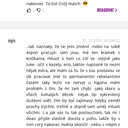
nakoniec. To bol čistý match.
REAGOVAT
0
0
zigis
31.10.2016 06:48:52
..tak náznaky, že se jess změnil -nebo na sobě
aspon pracuje- tam jsou, má ten krámek s
knížkama, mluvit o tom co cítí se -stejně jako
luke- učil s kazety, ano, takhle napsané to nezní
nějak extra, ale mám za to, že s tou postavou se
dá pracovat (mě to permanentní rebelantství
časem taky lezlo na nervy) u logana mám
problém s tím, že mi tam chybí -jako skoro u
všech bohatých děcek- nějak líp vykreslený
duševní svět, čím by byl zajímavý, kdyby neměl
prachy (rychle, trefně a vtipně tam uměj mluvit
všichni :) a jak vás tu tak poslouchám, tak mi i
dean přijde vlastně docela v poho, takže by s
ním rory nakonec mohla skončit ..nebo s nikým z