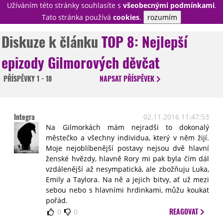
Užíváním této stránky souhlasíte s
všeobecnými podmínkami
.
PŘIHLÁSIT
Tato stránka používá
cookies
.
rozumím
REGISTROVAT
Diskuze k článku
TOP 8: Nejlepší
epizody Gilmorových děvčat
NOVINKY
TÉMATA
PŘÍSPĚVKY
1 - 18
NAPSAT
PŘÍSPĚVEK
RECENZE
EPIZODY
KULT
TRAILERY
GALERIE
Integra
02.11.2016 11:47:53
DISKUZE
STATISTIKY
TIRÁŽ
Na Gilmorkách mám nejradši to dokonalý
městečko a všechny individua, který v něm žijí.
Moje nejoblíbenější postavy nejsou dvě hlavní
ženské hvězdy, hlavně Rory mi pak byla čím dál
vzdálenější až nesympatická, ale zbožňuju Luka,
Emily a Taylora. Na ně a jejich bitvy, ať už mezi
sebou nebo s hlavními hrdinkami, můžu koukat
pořád.
REAGOVAT
0
0