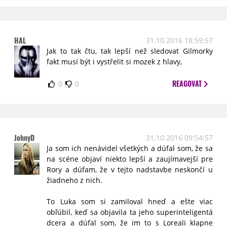
HAL
31.10.2016 18:59:57
Jak to tak čtu, tak lepší než sledovat Gilmorky
fakt musí být i vystřelit si mozek z hlavy,
REAGOVAT
0
0
JohnyD
31.10.2016 09:54:57
Ja som ich nenávidel všetkých a dúfal som, že sa
na scéne objaví niekto lepší a zaujímavejší pre
Rory a dúfam, že v tejto nadstavbe neskončí u
žiadneho z nich.
To Luka som si zamiloval hneď a ešte viac
obľúbil, keď sa objavila ta jeho superinteligentá
dcera a dúfal som, že im to s Loreali klapne