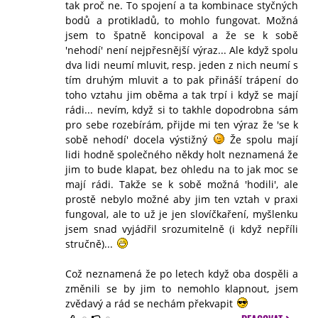
tak proč ne. To spojení a ta kombinace styčných
bodů a protikladů, to mohlo fungovat. Možná
jsem to špatně koncipoval a že se k sobě
'nehodí' není nejpřesnější výraz... Ale když spolu
dva lidi neumí mluvit, resp. jeden z nich neumí s
tím druhým mluvit a to pak přináší trápení do
toho vztahu jim oběma a tak trpí i když se mají
rádi... nevím, když si to takhle dopodrobna sám
pro sebe rozebírám, přijde mi ten výraz že 'se k
sobě nehodí' docela výstižný
Že spolu mají
lidi hodně společného někdy holt neznamená že
jim to bude klapat, bez ohledu na to jak moc se
mají rádi. Takže se k sobě možná 'hodili', ale
prostě nebylo možné aby jim ten vztah v praxi
fungoval, ale to už je jen slovíčkaření, myšlenku
jsem snad vyjádřil srozumitelně (i když nepříli
stručně)...
Což neznamená že po letech když oba dospěli a
změnili se by jim to nemohlo klapnout, jsem
zvědavý a rád se nechám překvapit