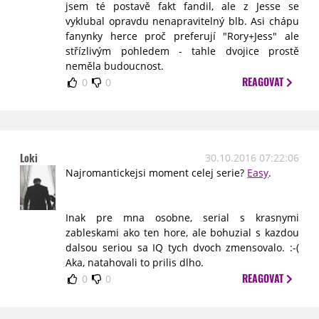
jsem té postavě fakt fandil, ale z Jesse se
vyklubal opravdu nenapravitelný blb. Asi chápu
fanynky herce proč preferují "Rory+Jess" ale
střízlivým pohledem - tahle dvojice prostě
neměla budoucnost.
REAGOVAT
0
0
Loki
30.10.2016 07:22:06
Najromantickejsi moment celej serie?
Easy
.
Inak pre mna osobne, serial s krasnymi
zableskami ako ten hore, ale bohuzial s kazdou
dalsou seriou sa IQ tych dvoch zmensovalo. :-(
Aka, natahovali to prilis dlho.
REAGOVAT
0
0