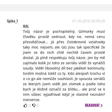
Spike_1
31.10.2016 20:59:20
HAL
Tvůj názor je pochopitelný, Gilmorky musí
člověku prostě sednout, kdy ne, nemá cenu
přesvědčovat... Já přes čistokrevné vztahovky
taky moc nejsem, ale GG jsou tak specifické že
jsem se do nich chtě nechtě časem prostě
dostal. Já plně respektuju tvůj názor, jen by mě
zajímalo kolik jsi toho ze seriálu viděl že vynášíš
soudy. Vidět libovolný díl bez jakékoli kontinuity,
tvrdím možná totéž co ty. Kdo alespoň trochu ví
o co go ale nemůže souhlasit. Je spousta seriálů
ze kterých jsem viděl jen zlomek a podle toho
bych je klidně označil za blitku... ale proč se k
nim vůbec vyjadřovat když je vlastně neznám?
nonsense.
REAGOVAT
0
0