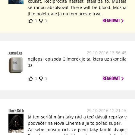
koukat. Reciprocita nastesti stala za to. Musela
se mnou absolvovat There will be blood. Mozna
ji to bolelo, ale ja na tom proste trval.
REAGOVAT
0
0
xxendxx
29.10.2016 13:56:45
nejlepsi epizoda Gilmorek je ta, ktera uz skoncila
:D
REAGOVAT
0
0
DarkSith
29.10.2016 12:21:15
Já ten seriál mám taky rád a teď dávají reprízy v
podvečer na Nova Cinema a je to pořád super.
Za sebe musím říct, že jsem taky fandil dvojici