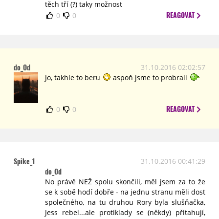
těch tří (?) taky možnost
REAGOVAT
0
0
do_Od
31.10.2016 02:02:57
Jo, takhle to beru
aspoň jsme to probrali
REAGOVAT
0
0
Spike_1
31.10.2016 00:41:29
do_Od
No právě NEŽ spolu skončili, měl jsem za to že
se k sobě hodí dobře - na jednu stranu měli dost
společného, na tu druhou Rory byla slušňačka,
Jess rebel...ale protiklady se (někdy) přitahují,