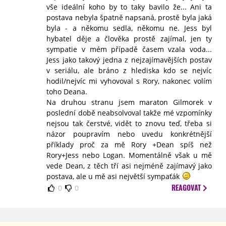
vše ideální koho by to taky bavilo že... Ani ta
postava nebyla špatně napsaná, prostě byla jaká
byla - a někomu sedla, někomu ne. Jess byl
hybatel děje a člověka prostě zajímal, jen ty
sympatie v mém případě časem vzala voda...
Jess jako takový jedna z nejzajímavějších postav
v seriálu, ale bráno z hlediska kdo se nejvíc
hodil/nejvíc mi vyhovoval s Rory, nakonec volím
toho Deana.
Na druhou stranu jsem maraton Gilmorek v
poslední době neabsolvoval takže mé vzpomínky
nejsou tak čerstvé, vidět to znovu teď, třeba si
názor poupravím nebo uvedu konkrétnější
příklady proč za mě Rory +Dean spíš než
Rory+Jess nebo Logan. Momentálně však u mě
vede Dean, z těch tří asi nejméně zajímavý jako
postava, ale u mě asi největší sympaťák
REAGOVAT
0
0