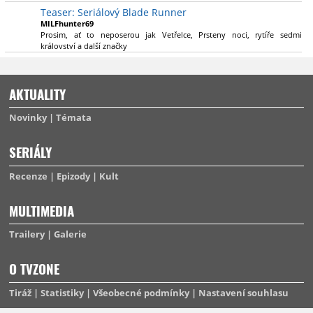
Teaser: Seriálový Blade Runner
MILFhunter69
Prosim, ať to neposerou jak Vetřelce, Prsteny noci, rytíře sedmi
království a další značky
AKTUALITY
Novinky
Témata
SERIÁLY
Recenze
Epizody
Kult
MULTIMEDIA
Trailery
Galerie
O TVZONE
Tiráž
Statistiky
Všeobecné podmínky
Nastavení souhlasu