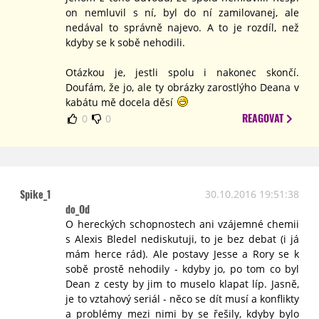
on nemluvil s ní, byl do ní zamilovanej, ale
nedával to správně najevo. A to je rozdíl, než
kdyby se k sobě nehodili.
Otázkou je, jestli spolu i nakonec skončí.
Doufám, že jo, ale ty obrázky zarostlýho Deana v
kabátu mě docela děsí
REAGOVAT
0
0
Spike_1
30.10.2016 19:51:38
do_Od
O hereckých schopnostech ani vzájemné chemii
s Alexis Bledel nediskutuji, to je bez debat (i já
mám herce rád). Ale postavy Jesse a Rory se k
sobě prostě nehodily - kdyby jo, po tom co byl
Dean z cesty by jim to muselo klapat líp. Jasně,
je to vztahový seriál - něco se dít musí a konflikty
a problémy mezi nimi by se řešily, kdyby bylo