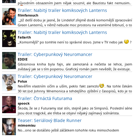
původním obsazením jsem nějak souznil, ale Bautistu fakt nemusim..
Trailer: Nabitý trailer komiksových Lanterns
filmfanouch
,,Již delší dobu je jasné, že Lindelof zřejmě dodá komornější zpracování
Green Lanternů, v němž nebude moc prostoru na vesmírné blbnutí, o to
více se ovšem bude moci nová adaptace odprostit třeba od filmového
Trailer: Nabitý trailer komiksových Lanterns
Green Lanterna s Ryanem Reynoldsem.´´ Co je na tom
Failarth
nesrozumitelného?
,,Komornější" po tomhle není to správné slovo. Jsme v TV nebo jak
?
Nebál bych se říct, že to vypadá skvěle jak po stránce kvantity materiálu,
Trailer: Cyberpunkový Neuromancer
tak i formou.
EDDIE
Gibsonova kniha byla fajn, ale zamotaná a nečetla se lehce, jsem
Výběr Ulricha Tomsena pro mě velké překvapení a velmi zajímavá volba
zvědavý jak se s tím poperou. Grafický román jsem nevěděl, že existuje.
bravo.
Trailer: Cyberpunkový Neuromancer
Chandler je lepší a lepší s každou novou scénou.
Polux
Komiksy to mají ted´těžké, paradoxně tomu škodí to všechno kolem
Nevěřím vlastním očím a uším, peklo fakt zamrzlo
. Na tohle čekám
(DC nebo MCU to je buřt) , ale nezasloužilo by si to zářez jen kvůli tomu.
30 let (od Johnny Mnemonica a tehdejšího zjištění z časopisů, kdo je to
Držím tomu palce.
Gibson a co je jeho debutová kniha zač), přičemž 25 let (od Matrixu,
Trailer: Čtrnáctá Futurama
který pojem cyberpunk dostal do povědomí i obyčejného diváka a
spoock
nikoliv fanouška žánru) marně doufám, že si po řadě "duchovních
Škoda, že se z Futuramy stal stín, stejně jako ze Simpsnů. Poslední série
nástupců", kteří přišli poté (Ghost In The Shell, Alita: Battle Angel,
jsou dost tragické, ale třeba se objeví nějaký zajímavý scénárista.
Altered Carbon, Blade Runner 2049, Cyberpunk 2077, atd.), někdo
Nedávno začala vycházet nová řada Ricka a Mortyho a já z úžasem zjistil,
Teaser: Seriálový Blade Runner
konečně vzpomene i na bibli cyberpunku, se kterou to všechno začalo.
že se na to dá opět koukat.
Teď už nezbývá nic jiného než se tiše modlit a doufat, že to bude stát za
mimomisu
to
No...ono se dotáčelo ještě záčátkem tohohle roku mimochodem
. Plus kudos za sázku na seriál a nikoliv film, snad tvůrci tu
výsadu násobně větší stopáže náležitě využijí.