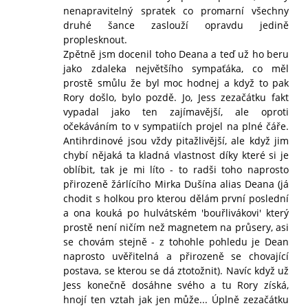
nenapravitelný spratek co promarní všechny
druhé šance zaslouží opravdu jedině
proplesknout.
Zpětně jsm docenil toho Deana a teď už ho beru
jako zdaleka největšího sympaťáka, co měl
prostě smůlu že byl moc hodnej a když to pak
Rory došlo, bylo pozdě. Jo, Jess zezačátku fakt
vypadal jako ten zajímavější, ale oproti
očekáváním to v sympatiích projel na plné čáře.
Antihrdinové jsou vždy pitažlivější, ale když jim
chybí nějaká ta kladná vlastnost díky které si je
oblíbit, tak je mi líto - to radši toho naprosto
přirozeně žárlícího Mirka Dušína alias Deana (já
chodit s holkou pro kterou dělám první poslední
a ona kouká po hulvátském 'bouřlivákovi' který
prostě není ničím než magnetem na průsery, asi
se chovám stejně - z tohohle pohledu je Dean
naprosto uvěřitelná a přirozeně se chovající
postava, se kterou se dá ztotožnit). Navíc když už
Jess konečně dosáhne svého a tu Rory získá,
hnojí ten vztah jak jen může... Úplně zezačátku