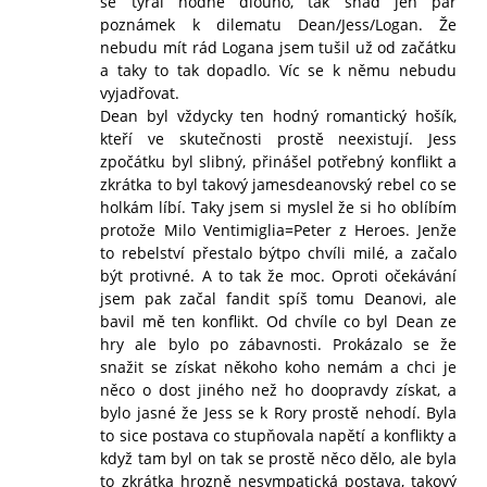
se týral hodně dlouho, tak snad jen pár
poznámek k dilematu Dean/Jess/Logan. Že
nebudu mít rád Logana jsem tušil už od začátku
a taky to tak dopadlo. Víc se k němu nebudu
vyjadřovat.
Dean byl vždycky ten hodný romantický hošík,
kteří ve skutečnosti prostě neexistují. Jess
zpočátku byl slibný, přinášel potřebný konflikt a
zkrátka to byl takový jamesdeanovský rebel co se
holkám líbí. Taky jsem si myslel že si ho oblíbím
protože Milo Ventimiglia=Peter z Heroes. Jenže
to rebelství přestalo býtpo chvíli milé, a začalo
být protivné. A to tak že moc. Oproti očekávání
jsem pak začal fandit spíš tomu Deanovi, ale
bavil mě ten konflikt. Od chvíle co byl Dean ze
hry ale bylo po zábavnosti. Prokázalo se že
snažit se získat někoho koho nemám a chci je
něco o dost jiného než ho doopravdy získat, a
bylo jasné že Jess se k Rory prostě nehodí. Byla
to sice postava co stupňovala napětí a konflikty a
když tam byl on tak se prostě něco dělo, ale byla
to zkrátka hrozně nesympatická postava, takový