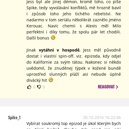
Jess byl ale jinej démon, kromě toho, co píše
Spike, tedy vyvolávání konfliktů, mě hrozně bavil
i způsob toho jeho tichého rebelství. Ne
nadarmo v tom seriálu několikrát zaznělo jméno
Kerouac. Navíc chemii s Alexis měl Milo
perfektní i díky tomu, že spolu pár let chodili.
Další bonus
Jinak
vytáhni v hospodě
, Jess měl původně
dostat i vlastní spin-off, viz. epizoda, kdy odjel
do Kalifornie za svým tátou. Nakonec si někdo
uvědomil, že znuděnej týpek v kožené bundě
uprostřed slunných pláží asi nebude úplně
divácký hit
REAGOVAT
0
0
Spike_1
30.10.2016 16:22:46
Vybírat soukromý top epizod je úkol kterým bych