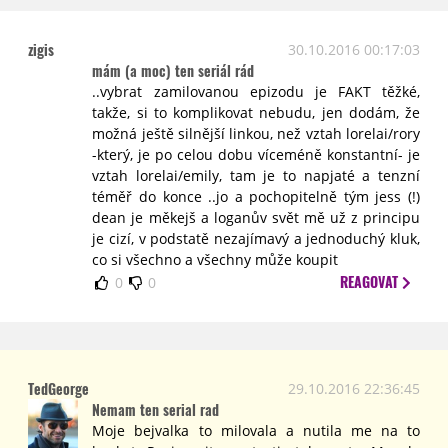
zigis
30.10.2016 00:17:03
mám (a moc) ten seriál rád
..vybrat zamilovanou epizodu je FAKT těžké,
takže, si to komplikovat nebudu, jen dodám, že
možná ještě silnější linkou, než vztah lorelai/rory
-který, je po celou dobu víceméně konstantní- je
vztah lorelai/emily, tam je to napjaté a tenzní
téměř do konce ..jo a pochopitelně tým jess (!)
dean je měkejš a loganův svět mě už z principu
je cizí, v podstatě nezajímavý a jednoduchý kluk,
co si všechno a všechny může koupit
REAGOVAT
0
0
TedGeorge
29.10.2016 22:36:45
Nemam ten serial rad
Moje bejvalka to milovala a nutila me na to