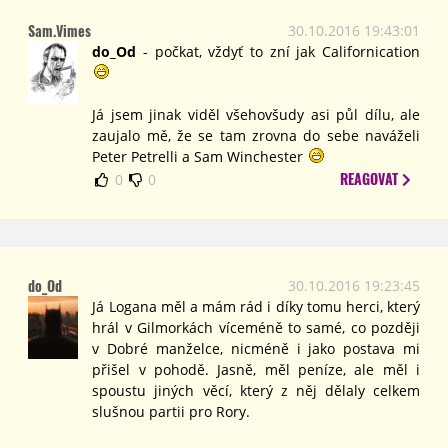
Sam.Vimes
30.10.2016 19:43:01
do_Od
- počkat, vždyť to zní jak Californication
Já jsem jinak viděl všehovšudy asi půl dílu, ale
zaujalo mě, že se tam zrovna do sebe naváželi
Peter Petrelli a Sam Winchester
REAGOVAT
0
0
do_Od
30.10.2016 19:23:45
Já Logana měl a mám rád i díky tomu herci, který
hrál v Gilmorkách víceméně to samé, co později
v Dobré manželce, nicméně i jako postava mi
přišel v pohodě. Jasně, měl peníze, ale měl i
spoustu jiných věcí, který z něj dělaly celkem
slušnou partii pro Rory.