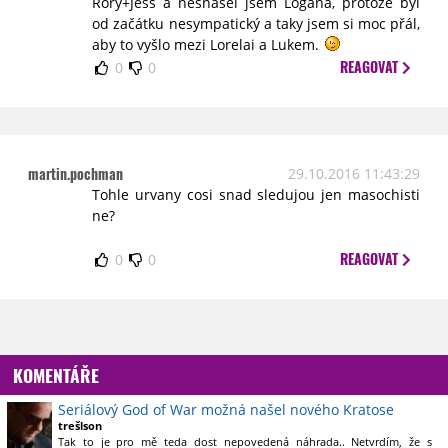
Rory+Jess a nesnášel jsem Logana, protože byl
od začátku nesympatický a taky jsem si moc přál,
aby to vyšlo mezi Lorelai a Lukem.
REAGOVAT
0
0
martin.pochman
29.10.2016 11:43:29
Tohle urvany cosi snad sledujou jen masochisti
ne?
REAGOVAT
0
0
KOMENTÁŘE
Seriálový God of War možná našel nového Kratose
trešlson
Tak to je pro mě teda dost nepovedená náhrada.. Netvrdím, že s