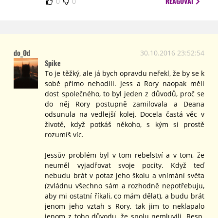
REAGOVAT
0
0
do_Od
30.10.2016 23:52:54
Spike
To je těžký, ale já bych opravdu neřekl, že by se k
sobě přímo nehodili. Jess a Rory naopak měli
dost společného, to byl jeden z důvodů, proč se
do něj Rory postupně zamilovala a Deana
odsunula na vedlejší kolej. Docela častá věc v
životě, když potkáš někoho, s kým si prostě
rozumíš víc.
Jessův problém byl v tom rebelství a v tom, že
neuměl vyjadřovat svoje pocity. Když teď
nebudu brát v potaz jeho školu a vnímání světa
(zvládnu všechno sám a rozhodně nepotřebuju,
aby mi ostatní říkali, co mám dělat), a budu brát
jenom jeho vztah s Rory, tak jim to neklapalo
jenom z toho důvodu, že spolu nemluvili. Resp.