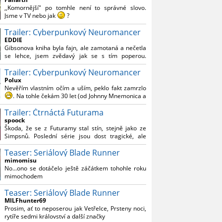
Reynoldsem.´´ Co je na tom nesrozumitelného?
,,Komornější" po tomhle není to správné slovo.
Jsme v TV nebo jak
?
Trailer: Cyberpunkový Neuromancer
Nebál bych se říct, že to vypadá skvěle jak po
stránce kvantity materiálu, tak i formou.
EDDIE
Gibsonova kniha byla fajn, ale zamotaná a nečetla
Výběr Ulricha Tomsena pro mě velké překvapení a
se lehce, jsem zvědavý jak se s tím poperou.
velmi zajímavá volba bravo.
Grafický román jsem nevěděl, že existuje.
Chandler je lepší a lepší s každou novou scénou.
Trailer: Cyberpunkový Neuromancer
Polux
Komiksy to mají ted´těžké, paradoxně tomu škodí
Nevěřím vlastním očím a uším, peklo fakt zamrzlo
to všechno kolem (DC nebo MCU to je buřt) , ale
. Na tohle čekám 30 let (od Johnny Mnemonica a
nezasloužilo by si to zářez jen kvůli tomu. Držím
tehdejšího zjištění z časopisů, kdo je to Gibson a co
tomu palce.
Trailer: Čtrnáctá Futurama
je jeho debutová kniha zač), přičemž 25 let (od
Matrixu, který pojem cyberpunk dostal do
spoock
povědomí i obyčejného diváka a nikoliv fanouška
Škoda, že se z Futuramy stal stín, stejně jako ze
žánru) marně doufám, že si po řadě "duchovních
Simpsnů. Poslední série jsou dost tragické, ale
nástupců", kteří přišli poté (Ghost In The Shell, Alita:
třeba se objeví nějaký zajímavý scénárista.
Battle Angel, Altered Carbon, Blade Runner 2049,
Teaser: Seriálový Blade Runner
Nedávno začala vycházet nová řada Ricka a
Cyberpunk 2077, atd.), někdo konečně vzpomene i
Mortyho a já z úžasem zjistil, že se na to dá opět
mimomisu
na bibli cyberpunku, se kterou to všechno začalo.
koukat.
No...ono se dotáčelo ještě záčátkem tohohle roku
Teď už nezbývá nic jiného než se tiše modlit a
mimochodem
doufat, že to bude stát za to
. Plus kudos za
sázku na seriál a nikoliv film, snad tvůrci tu výsadu
Teaser: Seriálový Blade Runner
násobně větší stopáže náležitě využijí.
MILFhunter69
Prosim, ať to neposerou jak Vetřelce, Prsteny noci,
rytíře sedmi království a další značky