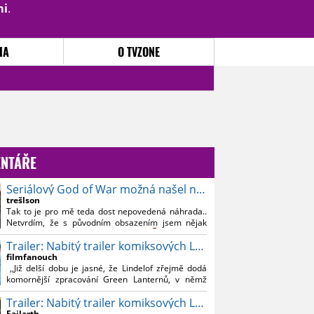
mi
.
PŘIHLÁSIT
|
REGISTROVAT
IA
O TVZONE
NTÁŘE
Seriálový God of War možná našel nového Kratose
trešlson
Tak to je pro mě teda dost nepovedená náhrada..
Netvrdím, že s původním obsazením jsem nějak
souznil, ale Bautistu fakt nemusim..
Trailer: Nabitý trailer komiksových Lanterns
filmfanouch
,,Již delší dobu je jasné, že Lindelof zřejmě dodá
komornější zpracování Green Lanternů, v němž
nebude moc prostoru na vesmírné blbnutí, o to více
Trailer: Nabitý trailer komiksových Lanterns
se ovšem bude moci nová adaptace odprostit třeba
od filmového Green Lanterna s Ryanem
Failarth