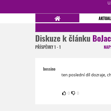
U
AKTUAL
Diskuze k článku
BoJac
NOVINKY
TÉMATA
PŘÍSPĚVKY
1 - 1
NAP
RECENZE
EPIZODY
KULT
TRAILERY
GALERIE
bossino
DISKUZE
STATISTIKY
TIRÁŽ
ten poslední díl dozraje, c
0
0