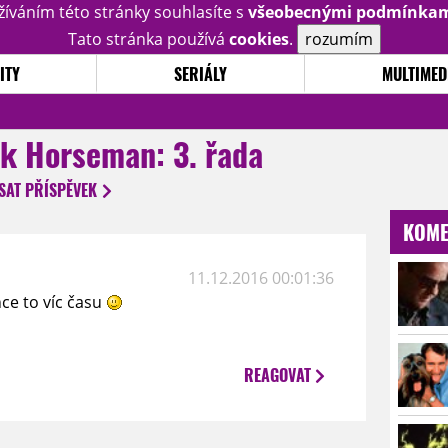
žíváním této stránky souhlasíte s
všeobecnými podmínka
Tato stránka používá
cookies
.
rozumím
ITY
SERIÁLY
MULTIMED
k Horseman: 3. řada
SAT
PŘÍSPĚVEK
KOME
11.12.2016 00:01:36
hce to víc času
REAGOVAT