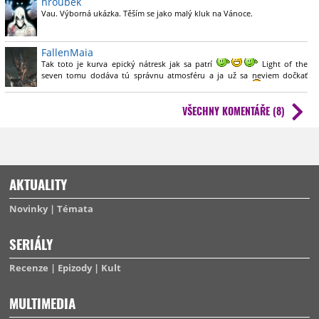
hroubek
Vau. Výborná ukázka. Těším se jako malý kluk na Vánoce.
FallenMaia
Tak toto je kurva epický nátresk jak sa patrí
Light of the
seven tomu dodáva tú správnu atmosféru a ja už sa neviem dočkať
kedy to príde!! Neskutočné, seriálová udalosť tohto roka
VŠECHNY KOMENTÁŘE (8)
AKTUALITY
Novinky
Témata
SERIÁLY
Recenze
Epizody
Kult
MULTIMEDIA