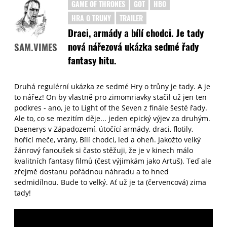
GAME OF THRONES
GOT
HBO
HRA O TRUNY
TRAILER
Draci, armády a bílí chodci. Je tady
nová nářezová ukázka sedmé řady
SAM.VIMES
fantasy hitu.
Druhá regulérní ukázka ze sedmé Hry o trůny je tady. A je
to nářez! On by vlastně pro zimomriavky stačil už jen ten
podkres - ano, je to Light of the Seven z finále šesté řady.
Ale to, co se mezitím děje... jeden epický výjev za druhým.
Daenerys v Západozemí, útočící armády, draci, flotily,
hořící meče, vrány, Bílí chodci, led a oheň. Jakožto velký
žánrový fanoušek si často stěžuji, že je v kinech málo
kvalitních fantasy filmů (čest výjimkám jako Artuš). Teď ale
zřejmě dostanu pořádnou náhradu a to hned
sedmidílnou. Bude to velký. Ať už je ta (červencová) zima
tady!