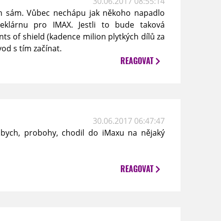
30.06.2017 08:55:14
m sám. Vůbec nechápu jak někoho napadlo
eklárnu pro IMAX. Jestli to bude taková
ts of shield (kadence milion plytkých dílů za
od s tím začínat.
REAGOVAT
30.06.2017 06:47:47
č bych, probohy, chodil do iMaxu na nějaký
REAGOVAT