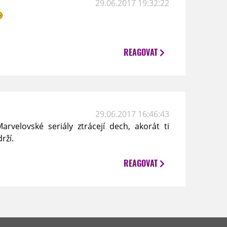
29.06.2017 19:32:22
REAGOVAT
29.06.2017 16:46:43
rvelovské seriály ztrácejí dech, akorát ti
rží.
REAGOVAT