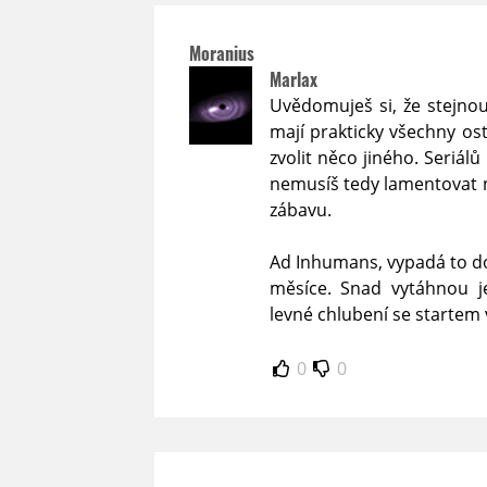
Moranius
Marlax
Uvědomuješ si, že stejnou
mají prakticky všechny ostat
zvolit něco jiného. Seriálů
nemusíš tedy lamentovat n
zábavu.
Ad Inhumans, vypadá to do
měsíce. Snad vytáhnou je
levné chlubení se startem 
0
0