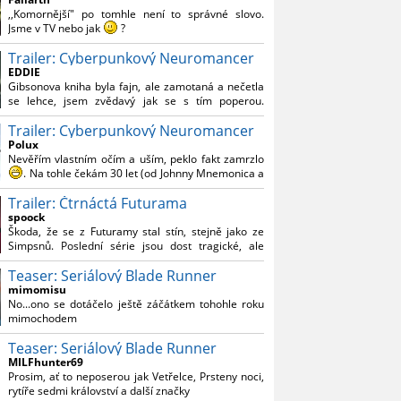
Reynoldsem.´´ Co je na tom nesrozumitelného?
,,Komornější" po tomhle není to správné slovo.
Jsme v TV nebo jak
?
Trailer: Cyberpunkový Neuromancer
Nebál bych se říct, že to vypadá skvěle jak po
stránce kvantity materiálu, tak i formou.
EDDIE
Gibsonova kniha byla fajn, ale zamotaná a nečetla
Výběr Ulricha Tomsena pro mě velké překvapení a
se lehce, jsem zvědavý jak se s tím poperou.
velmi zajímavá volba bravo.
Grafický román jsem nevěděl, že existuje.
Chandler je lepší a lepší s každou novou scénou.
Trailer: Cyberpunkový Neuromancer
Polux
Komiksy to mají ted´těžké, paradoxně tomu škodí
Nevěřím vlastním očím a uším, peklo fakt zamrzlo
to všechno kolem (DC nebo MCU to je buřt) , ale
. Na tohle čekám 30 let (od Johnny Mnemonica a
nezasloužilo by si to zářez jen kvůli tomu. Držím
tehdejšího zjištění z časopisů, kdo je to Gibson a co
tomu palce.
Trailer: Čtrnáctá Futurama
je jeho debutová kniha zač), přičemž 25 let (od
Matrixu, který pojem cyberpunk dostal do
spoock
povědomí i obyčejného diváka a nikoliv fanouška
Škoda, že se z Futuramy stal stín, stejně jako ze
žánru) marně doufám, že si po řadě "duchovních
Simpsnů. Poslední série jsou dost tragické, ale
nástupců", kteří přišli poté (Ghost In The Shell, Alita:
třeba se objeví nějaký zajímavý scénárista.
Battle Angel, Altered Carbon, Blade Runner 2049,
Teaser: Seriálový Blade Runner
Nedávno začala vycházet nová řada Ricka a
Cyberpunk 2077, atd.), někdo konečně vzpomene i
Mortyho a já z úžasem zjistil, že se na to dá opět
mimomisu
na bibli cyberpunku, se kterou to všechno začalo.
koukat.
No...ono se dotáčelo ještě záčátkem tohohle roku
Teď už nezbývá nic jiného než se tiše modlit a
mimochodem
doufat, že to bude stát za to
. Plus kudos za
sázku na seriál a nikoliv film, snad tvůrci tu výsadu
Teaser: Seriálový Blade Runner
násobně větší stopáže náležitě využijí.
MILFhunter69
Prosim, ať to neposerou jak Vetřelce, Prsteny noci,
rytíře sedmi království a další značky