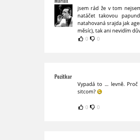
Marlax
jsem rád že v tom nejse
natáčet takovou papund
natahovaná srajda jak agen
měsíc), tak ani nevidím dův
0
0
Pozitkar
Vypadá to ... levně. Pro
sitcom?
0
0