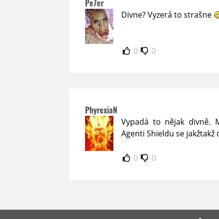
Pe7er
Divne? Vyzerá to strašne
0
0
PhyrexiaN
Vypadá to nějak divně. Ma
Agenti Shieldu se jakžtakž d
0
0