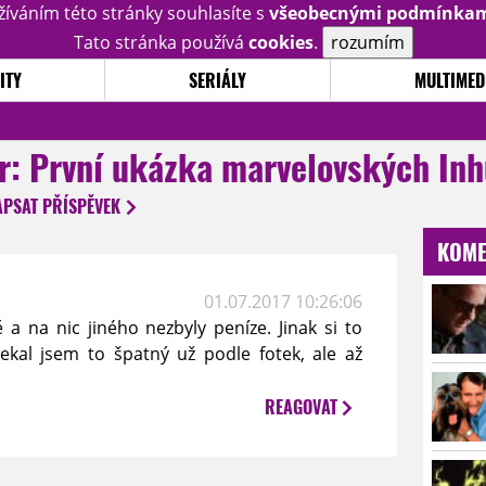
žíváním této stránky souhlasíte s
všeobecnými podmínka
Tato stránka používá
cookies
.
rozumím
ITY
SERIÁLY
MULTIMED
er: První ukázka marvelovských I
APSAT
PŘÍSPĚVEK
KOME
01.07.2017 10:26:06
 a na nic jiného nezbyly peníze. Jinak si to
čekal jsem to špatný už podle fotek, ale až
REAGOVAT