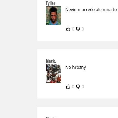
Tyller
Neviem prrečo ale mna to 
0
0
Mack.
No hrozný
0
0