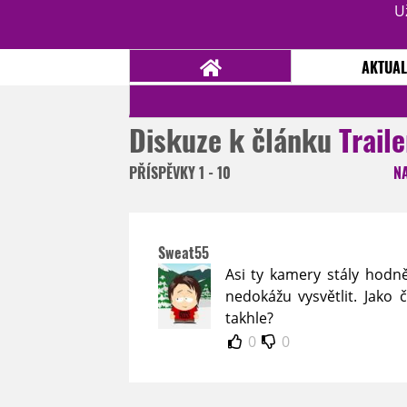
U
AKTUAL
Diskuze k článku
Trail
NOVINKY
TÉMATA
PŘÍSPĚVKY
1 - 10
N
RECENZE
EPIZODY
KULT
TRAILERY
GALERIE
Sweat55
DISKUZE
STATISTIKY
TIRÁŽ
Asi ty kamery stály hodně
nedokážu vysvětlit. Jako 
takhle?
0
0