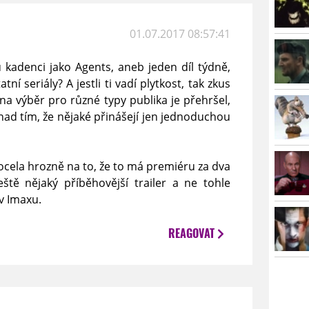
01.07.2017 08:57:41
 kadenci jako Agents, aneb jeden díl týdně,
ní seriály? A jestli ti vadí plytkost, tak zkus
 na výběr pro různé typy publika je přehršel,
ad tím, že nějaké přinášejí jen jednoduchou
cela hrozně na to, že to má premiéru za dva
ště nějaký příběhovější trailer a ne tohle
v Imaxu.
REAGOVAT