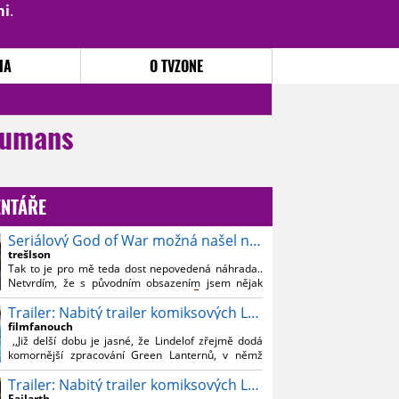
mi
.
PŘIHLÁSIT
|
REGISTROVAT
IA
O TVZONE
nhumans
NTÁŘE
Seriálový God of War možná našel nového Kratose
trešlson
Tak to je pro mě teda dost nepovedená náhrada..
Netvrdím, že s původním obsazením jsem nějak
souznil, ale Bautistu fakt nemusim..
Trailer: Nabitý trailer komiksových Lanterns
filmfanouch
,,Již delší dobu je jasné, že Lindelof zřejmě dodá
komornější zpracování Green Lanternů, v němž
nebude moc prostoru na vesmírné blbnutí, o to více
Trailer: Nabitý trailer komiksových Lanterns
se ovšem bude moci nová adaptace odprostit třeba
od filmového Green Lanterna s Ryanem
Failarth