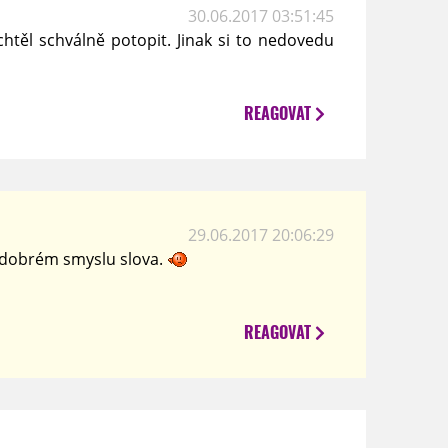
30.06.2017 03:51:45
chtěl schválně potopit. Jinak si to nedovedu
REAGOVAT
29.06.2017 20:06:29
v dobrém smyslu slova.
REAGOVAT