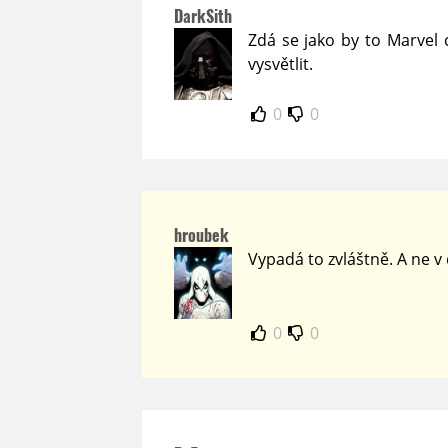
DarkSith
Zdá se jako by to Marvel 
vysvětlit.
0
0
hroubek
Vypadá to zvláštně. A ne 
0
0