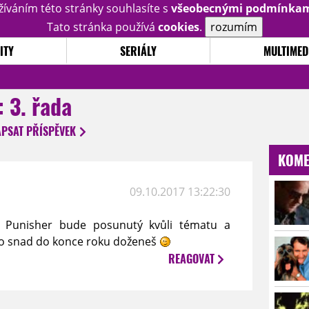
žíváním této stránky souhlasíte s
všeobecnými podmínka
Tato stránka používá
cookies
.
rozumím
ITY
SERIÁLY
MULTIMED
: 3. řada
APSAT
PŘÍSPĚVEK
KOME
09.10.2017 13:22:30
 Punisher bude posunutý kvůli tématu a
to snad do konce roku doženeš
REAGOVAT