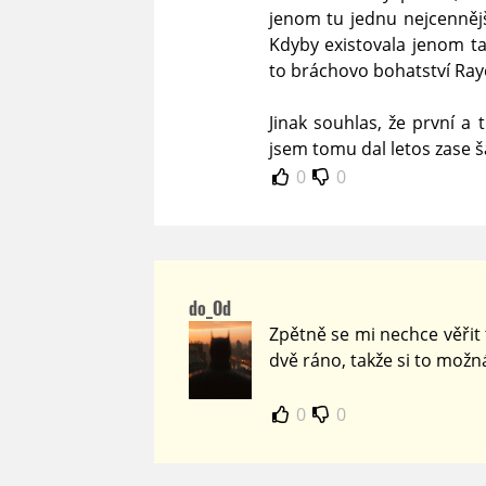
jenom tu jednu nejcennějš
Kdyby existovala jenom ta
to bráchovo bohatství Raye
Jinak souhlas, že první a 
jsem tomu dal letos zase š
0
0
do_Od
Zpětně se mi nechce věřit 
dvě ráno, takže si to možn
0
0