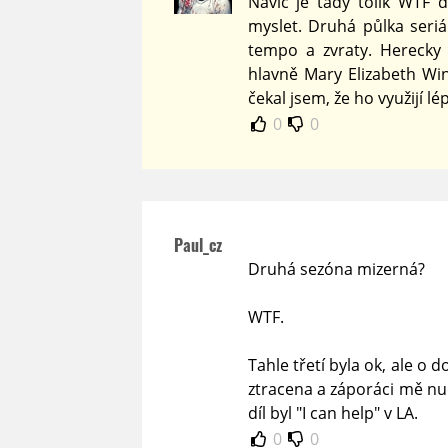
Navíc je tady tolik WTF 
myslet. Druhá půlka seri
tempo a zvraty. Herecky 
hlavně Mary Elizabeth Wi
čekal jsem, že ho využijí l
0
0
Paul_cz
Druhá sezóna mizerná?
WTF.
Tahle třetí byla ok, ale o 
ztracena a záporáci mě nudi
díl byl "I can help" v LA.
0
0