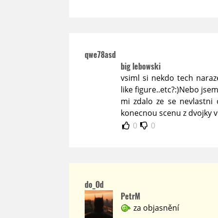
qwe78asd
big lebowski
vsiml si nekdo tech naraz
like figure..etc?:)Nebo jse
mi zdalo ze se nevlastni 
konecnou scenu z dvojky v te
0
0
do_Od
PetrM
za objasnění