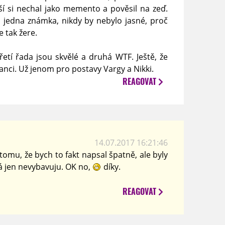
í si nechal jako memento a pověsil na zeď.
 jedna známka, nikdy by nebylo jasné, proč
 tak žere.
třetí řada jsou skvělé a druhá WTF. Ještě, že
anci. Už jenom pro postavy Vargy a Nikki.
REAGOVAT
14.07.2017 16:21:46
tomu, že bych to fakt napsal špatně, ale byly
á jen nevybavuju. OK no,
díky.
REAGOVAT