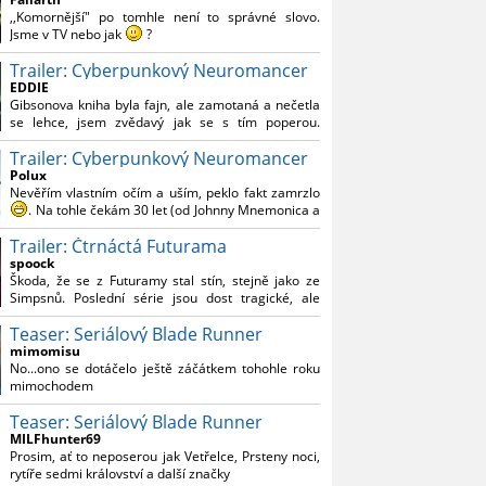
Reynoldsem.´´ Co je na tom nesrozumitelného?
,,Komornější" po tomhle není to správné slovo.
Jsme v TV nebo jak
?
Trailer: Cyberpunkový Neuromancer
Nebál bych se říct, že to vypadá skvěle jak po
stránce kvantity materiálu, tak i formou.
EDDIE
Gibsonova kniha byla fajn, ale zamotaná a nečetla
Výběr Ulricha Tomsena pro mě velké překvapení a
se lehce, jsem zvědavý jak se s tím poperou.
velmi zajímavá volba bravo.
Grafický román jsem nevěděl, že existuje.
Chandler je lepší a lepší s každou novou scénou.
Trailer: Cyberpunkový Neuromancer
Polux
Komiksy to mají ted´těžké, paradoxně tomu škodí
Nevěřím vlastním očím a uším, peklo fakt zamrzlo
to všechno kolem (DC nebo MCU to je buřt) , ale
. Na tohle čekám 30 let (od Johnny Mnemonica a
nezasloužilo by si to zářez jen kvůli tomu. Držím
tehdejšího zjištění z časopisů, kdo je to Gibson a co
tomu palce.
Trailer: Čtrnáctá Futurama
je jeho debutová kniha zač), přičemž 25 let (od
Matrixu, který pojem cyberpunk dostal do
spoock
povědomí i obyčejného diváka a nikoliv fanouška
Škoda, že se z Futuramy stal stín, stejně jako ze
žánru) marně doufám, že si po řadě "duchovních
Simpsnů. Poslední série jsou dost tragické, ale
nástupců", kteří přišli poté (Ghost In The Shell, Alita:
třeba se objeví nějaký zajímavý scénárista.
Battle Angel, Altered Carbon, Blade Runner 2049,
Teaser: Seriálový Blade Runner
Nedávno začala vycházet nová řada Ricka a
Cyberpunk 2077, atd.), někdo konečně vzpomene i
Mortyho a já z úžasem zjistil, že se na to dá opět
mimomisu
na bibli cyberpunku, se kterou to všechno začalo.
koukat.
No...ono se dotáčelo ještě záčátkem tohohle roku
Teď už nezbývá nic jiného než se tiše modlit a
mimochodem
doufat, že to bude stát za to
. Plus kudos za
sázku na seriál a nikoliv film, snad tvůrci tu výsadu
Teaser: Seriálový Blade Runner
násobně větší stopáže náležitě využijí.
MILFhunter69
Prosim, ať to neposerou jak Vetřelce, Prsteny noci,
rytíře sedmi království a další značky