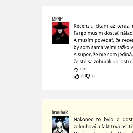
IZFNP
Recenziu čítam až teraz,
Fargo musím dostať náladu
A musím povedať, že recen
by som sama veľmi ťažko v
A super, že nie som jediná,
že ste sa zobudili uprostr
vy nie.
0
0
hroubek
Nakonec to bylo o dost 
zdlouhavý a fakt trvá asi t