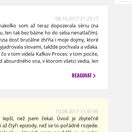
08.10.2017 21:23:17
 nakoľko som až teraz dopozerala sériu (na
, len tak bez bázne ho do seba nenatlačím).
zia dosť brutálne zhŕňa i moje dojmy, ktoré
yjadrovala slovami, takžde pochvala a vďaka.
 čo v tom videla Kafkov Proces: v tom pocite,
ed absurdného sna, v ktorom všetci vedia, len
REAGOVAT
10.08.2017 11:41:45
lepší, než jsem čekal. Úvod je zbytečně
ři až čtyři epizody, než se to pořádně rozjede.