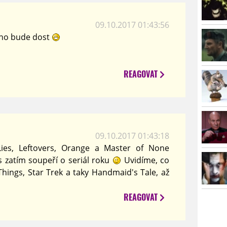
09.10.2017 01:43:56
toho bude dost
REAGOVAT
09.10.2017 01:43:18
 Lies, Leftovers, Orange a Master of None
s zatím soupeří o seriál roku
Uvidíme, co
Things, Star Trek a taky Handmaid's Tale, až
REAGOVAT