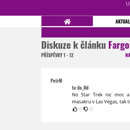
U
AKTUAL
Diskuze k článku
Fargo
NOVINKY
TÉMATA
PŘÍSPĚVKY
1 - 12
N
RECENZE
EPIZODY
KULT
TRAILERY
GALERIE
PetrM
DISKUZE
STATISTIKY
TIRÁŽ
to do_Od
No Star Trek nic moc a
masakru v Las Vegas, tak 
0
0