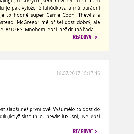
dialogů, u kterých jsem nevěděl co si mám
álu je pak vyloženě lahůdková a má parádní
je to hodně super Carrie Coon, Thewlis a
nstead. McGregor mě přišel dost dobrý, ale
épe. 8/10 PS: Mnohem lepší, než druhá řada.
REAGOVAT
18.07.2017 15:17:46
dost slabší než první dvě. Vyšumělo to dost do
li (ikdyž slizoun je Thewlis luxusní). Nejlepší
REAGOVAT