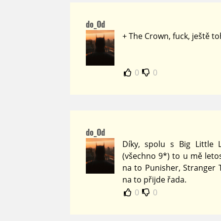
do_Od
+ The Crown, fuck, ještě 
0
0
do_Od
Díky, spolu s Big Little
(všechno 9*) to u mě leto
na to Punisher, Stranger 
na to přijde řada.
0
0