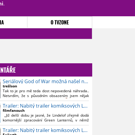
mi
.
PŘIHLÁSIT
|
REGISTROVAT
IA
O TVZONE
NTÁŘE
Seriálový God of War možná našel nového Kratose
trešlson
Tak to je pro mě teda dost nepovedená náhrada..
Netvrdím, že s původním obsazením jsem nějak
souznil, ale Bautistu fakt nemusim..
Trailer: Nabitý trailer komiksových Lanterns
filmfanouch
,,Již delší dobu je jasné, že Lindelof zřejmě dodá
komornější zpracování Green Lanternů, v němž
nebude moc prostoru na vesmírné blbnutí, o to více
Trailer: Nabitý trailer komiksových Lanterns
se ovšem bude moci nová adaptace odprostit třeba
od filmového Green Lanterna s Ryanem
Failarth