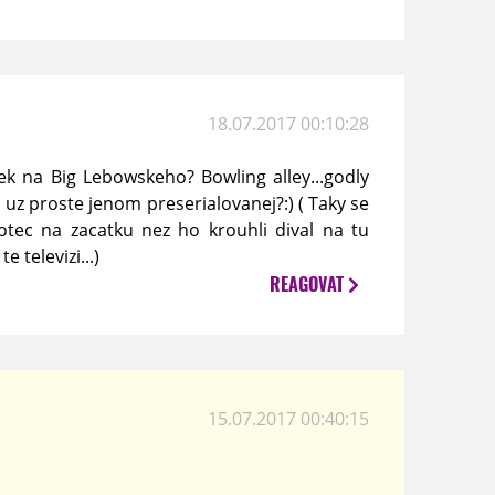
18.07.2017 00:10:28
ek na Big Lebowskeho? Bowling alley...godly
m uz proste jenom preserialovanej?:) ( Taky se
otec na zacatku nez ho krouhli dival na tu
 televizi...)
REAGOVAT
15.07.2017 00:40:15