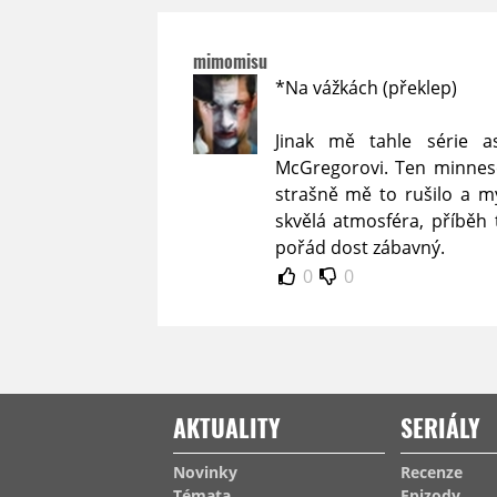
mimomisu
*Na vážkách (překlep)
Jinak mě tahle série a
McGregorovi. Ten minneso
strašně mě to rušilo a my
skvělá atmosféra, příběh t
pořád dost zábavný.
0
0
AKTUALITY
SERIÁLY
Novinky
Recenze
Témata
Epizody