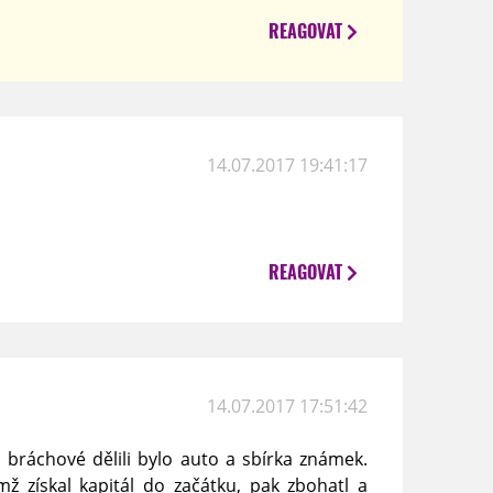
REAGOVAT
14.07.2017 19:41:17
REAGOVAT
14.07.2017 17:51:42
i bráchové dělili bylo auto a sbírka známek.
ž získal kapitál do začátku, pak zbohatl a