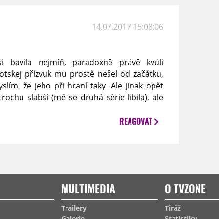
14.07.2017 15:08:06
si bavila nejmíň, paradoxně právě kvůli
tskej přízvuk mu prostě nešel od začátku,
slím, že jeho při hraní taky. Ale jinak opět
rochu slabší (mě se druhá série líbila), ale
REAGOVAT
MULTIMEDIA
O TVZONE
Trailery
Tiráž
Galerie
Statistiky