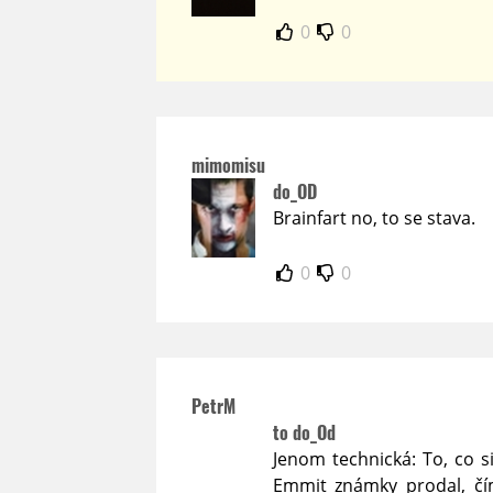
0
0
mimomisu
do_OD
Brainfart no, to se stava.
0
0
PetrM
to do_Od
Jenom technická: To, co s
Emmit známky prodal, čím