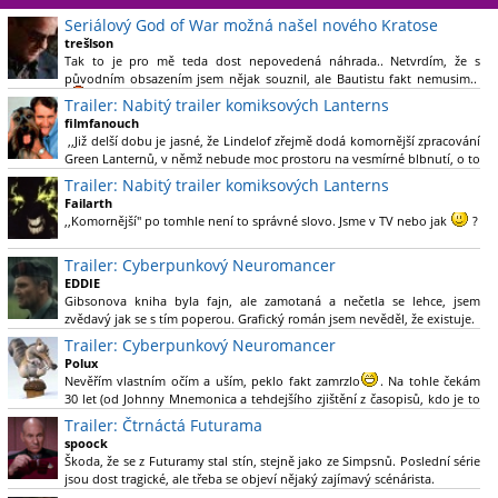
Seriálový God of War možná našel nového Kratose
trešlson
Tak to je pro mě teda dost nepovedená náhrada.. Netvrdím, že s
původním obsazením jsem nějak souznil, ale Bautistu fakt nemusim..
Trailer: Nabitý trailer komiksových Lanterns
filmfanouch
,,Již delší dobu je jasné, že Lindelof zřejmě dodá komornější zpracování
Green Lanternů, v němž nebude moc prostoru na vesmírné blbnutí, o to
více se ovšem bude moci nová adaptace odprostit třeba od filmového
Trailer: Nabitý trailer komiksových Lanterns
Green Lanterna s Ryanem Reynoldsem.´´ Co je na tom
Failarth
nesrozumitelného?
,,Komornější" po tomhle není to správné slovo. Jsme v TV nebo jak
?
Nebál bych se říct, že to vypadá skvěle jak po stránce kvantity materiálu,
Trailer: Cyberpunkový Neuromancer
tak i formou.
EDDIE
Gibsonova kniha byla fajn, ale zamotaná a nečetla se lehce, jsem
Výběr Ulricha Tomsena pro mě velké překvapení a velmi zajímavá volba
zvědavý jak se s tím poperou. Grafický román jsem nevěděl, že existuje.
bravo.
Trailer: Cyberpunkový Neuromancer
Chandler je lepší a lepší s každou novou scénou.
Polux
Komiksy to mají ted´těžké, paradoxně tomu škodí to všechno kolem
Nevěřím vlastním očím a uším, peklo fakt zamrzlo
. Na tohle čekám
(DC nebo MCU to je buřt) , ale nezasloužilo by si to zářez jen kvůli tomu.
30 let (od Johnny Mnemonica a tehdejšího zjištění z časopisů, kdo je to
Držím tomu palce.
Gibson a co je jeho debutová kniha zač), přičemž 25 let (od Matrixu,
Trailer: Čtrnáctá Futurama
který pojem cyberpunk dostal do povědomí i obyčejného diváka a
spoock
nikoliv fanouška žánru) marně doufám, že si po řadě "duchovních
Škoda, že se z Futuramy stal stín, stejně jako ze Simpsnů. Poslední série
nástupců", kteří přišli poté (Ghost In The Shell, Alita: Battle Angel,
jsou dost tragické, ale třeba se objeví nějaký zajímavý scénárista.
Altered Carbon, Blade Runner 2049, Cyberpunk 2077, atd.), někdo
Nedávno začala vycházet nová řada Ricka a Mortyho a já z úžasem zjistil,