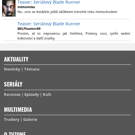
Teaser: Seriálový Blade Runner
konečně vzpomene i na bibli cyberpunku, se kterou to všechno začalo.
že se na to dá opět koukat.
Teď už nezbývá nic jiného než se tiše modlit a doufat, že to bude stát za
mimomisu
to
No...ono se dotáčelo ještě záčátkem tohohle roku mimochodem
. Plus kudos za sázku na seriál a nikoliv film, snad tvůrci tu
výsadu násobně větší stopáže náležitě využijí.
Teaser: Seriálový Blade Runner
MILFhunter69
Prosim, ať to neposerou jak Vetřelce, Prsteny noci, rytíře sedmi
království a další značky
AKTUALITY
Novinky
Témata
SERIÁLY
Recenze
Epizody
Kult
MULTIMEDIA
Trailery
Galerie
O TVZONE