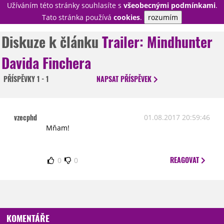
Užíváním této stránky souhlasíte s
všeobecnými podmínkami
.
PŘIHLÁSIT
Tato stránka používá
cookies
.
rozumím
REGISTROVAT
Diskuze k článku
Trailer: Mindhunter
Davida Finchera
NOVINKY
TÉMATA
PŘÍSPĚVKY
1 - 1
NAPSAT
PŘÍSPĚVEK
RECENZE
EPIZODY
KULT
TRAILERY
GALERIE
vzecphd
01.08.2017 20:59:46
DISKUZE
STATISTIKY
TIRÁŽ
Mňam!
REAGOVAT
0
0
KOMENTÁŘE