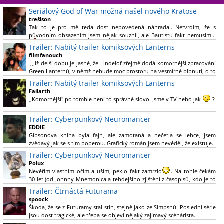
Seriálový God of War možná našel nového Kratose
trešlson
Tak to je pro mě teda dost nepovedená náhrada.. Netvrdím, že s
původním obsazením jsem nějak souznil, ale Bautistu fakt nemusim..
Trailer: Nabitý trailer komiksových Lanterns
filmfanouch
,,Již delší dobu je jasné, že Lindelof zřejmě dodá komornější zpracování
Green Lanternů, v němž nebude moc prostoru na vesmírné blbnutí, o to
více se ovšem bude moci nová adaptace odprostit třeba od filmového
Trailer: Nabitý trailer komiksových Lanterns
Green Lanterna s Ryanem Reynoldsem.´´ Co je na tom
Failarth
nesrozumitelného?
,,Komornější" po tomhle není to správné slovo. Jsme v TV nebo jak
?
Nebál bych se říct, že to vypadá skvěle jak po stránce kvantity materiálu,
Trailer: Cyberpunkový Neuromancer
tak i formou.
EDDIE
Gibsonova kniha byla fajn, ale zamotaná a nečetla se lehce, jsem
Výběr Ulricha Tomsena pro mě velké překvapení a velmi zajímavá volba
zvědavý jak se s tím poperou. Grafický román jsem nevěděl, že existuje.
bravo.
Trailer: Cyberpunkový Neuromancer
Chandler je lepší a lepší s každou novou scénou.
Polux
Komiksy to mají ted´těžké, paradoxně tomu škodí to všechno kolem
Nevěřím vlastním očím a uším, peklo fakt zamrzlo
. Na tohle čekám
(DC nebo MCU to je buřt) , ale nezasloužilo by si to zářez jen kvůli tomu.
30 let (od Johnny Mnemonica a tehdejšího zjištění z časopisů, kdo je to
Držím tomu palce.
Gibson a co je jeho debutová kniha zač), přičemž 25 let (od Matrixu,
Trailer: Čtrnáctá Futurama
který pojem cyberpunk dostal do povědomí i obyčejného diváka a
spoock
nikoliv fanouška žánru) marně doufám, že si po řadě "duchovních
Škoda, že se z Futuramy stal stín, stejně jako ze Simpsnů. Poslední série
nástupců", kteří přišli poté (Ghost In The Shell, Alita: Battle Angel,
jsou dost tragické, ale třeba se objeví nějaký zajímavý scénárista.
Altered Carbon, Blade Runner 2049, Cyberpunk 2077, atd.), někdo
Nedávno začala vycházet nová řada Ricka a Mortyho a já z úžasem zjistil,