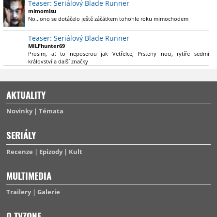
Teaser: Seriálový Blade Runner
konečně vzpomene i na bibli cyberpunku, se kterou to všechno začalo.
že se na to dá opět koukat.
Teď už nezbývá nic jiného než se tiše modlit a doufat, že to bude stát za
mimomisu
to
No...ono se dotáčelo ještě záčátkem tohohle roku mimochodem
. Plus kudos za sázku na seriál a nikoliv film, snad tvůrci tu
výsadu násobně větší stopáže náležitě využijí.
Teaser: Seriálový Blade Runner
MILFhunter69
Prosim, ať to neposerou jak Vetřelce, Prsteny noci, rytíře sedmi
království a další značky
AKTUALITY
Novinky
Témata
SERIÁLY
Recenze
Epizody
Kult
MULTIMEDIA
Trailery
Galerie
O TVZONE