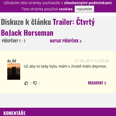
Užíváním této stránky souhlasíte s
všeobecnými podmínkami
.
PŘIHLÁSIT
Tato stránka používá
cookies
.
rozumím
REGISTROVAT
Diskuze k článku
Trailer: Čtvrtý
BoJack Horseman
NOVINKY
TÉMATA
PŘÍSPĚVKY
1 - 1
NAPSAT
PŘÍSPĚVEK
RECENZE
EPIZODY
KULT
TRAILERY
GALERIE
do_Od
27.08.2017 12:43:39
DISKUZE
STATISTIKY
TIRÁŽ
Už aby to tady bylo, mám v životě málo deprese.
REAGOVAT
0
0
KOMENTÁŘE