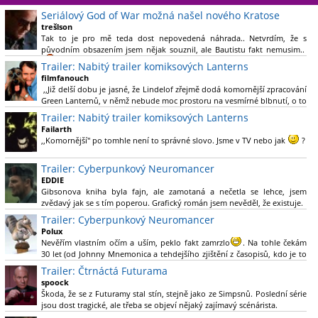
Seriálový God of War možná našel nového Kratose
trešlson
Tak to je pro mě teda dost nepovedená náhrada.. Netvrdím, že s
původním obsazením jsem nějak souznil, ale Bautistu fakt nemusim..
Trailer: Nabitý trailer komiksových Lanterns
filmfanouch
,,Již delší dobu je jasné, že Lindelof zřejmě dodá komornější zpracování
Green Lanternů, v němž nebude moc prostoru na vesmírné blbnutí, o to
více se ovšem bude moci nová adaptace odprostit třeba od filmového
Trailer: Nabitý trailer komiksových Lanterns
Green Lanterna s Ryanem Reynoldsem.´´ Co je na tom
Failarth
nesrozumitelného?
,,Komornější" po tomhle není to správné slovo. Jsme v TV nebo jak
?
Nebál bych se říct, že to vypadá skvěle jak po stránce kvantity materiálu,
Trailer: Cyberpunkový Neuromancer
tak i formou.
EDDIE
Gibsonova kniha byla fajn, ale zamotaná a nečetla se lehce, jsem
Výběr Ulricha Tomsena pro mě velké překvapení a velmi zajímavá volba
zvědavý jak se s tím poperou. Grafický román jsem nevěděl, že existuje.
bravo.
Trailer: Cyberpunkový Neuromancer
Chandler je lepší a lepší s každou novou scénou.
Polux
Komiksy to mají ted´těžké, paradoxně tomu škodí to všechno kolem
Nevěřím vlastním očím a uším, peklo fakt zamrzlo
. Na tohle čekám
(DC nebo MCU to je buřt) , ale nezasloužilo by si to zářez jen kvůli tomu.
30 let (od Johnny Mnemonica a tehdejšího zjištění z časopisů, kdo je to
Držím tomu palce.
Gibson a co je jeho debutová kniha zač), přičemž 25 let (od Matrixu,
Trailer: Čtrnáctá Futurama
který pojem cyberpunk dostal do povědomí i obyčejného diváka a
spoock
nikoliv fanouška žánru) marně doufám, že si po řadě "duchovních
Škoda, že se z Futuramy stal stín, stejně jako ze Simpsnů. Poslední série
nástupců", kteří přišli poté (Ghost In The Shell, Alita: Battle Angel,
jsou dost tragické, ale třeba se objeví nějaký zajímavý scénárista.
Altered Carbon, Blade Runner 2049, Cyberpunk 2077, atd.), někdo
Nedávno začala vycházet nová řada Ricka a Mortyho a já z úžasem zjistil,