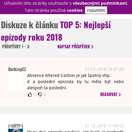
Užíváním této stránky souhlasíte s
všeobecnými podmínkami
.
PŘIHLÁSIT
Tato stránka používá
cookies
.
rozumím
REGISTROVAT
Diskuze k článku
TOP 5: Nejlepší
epizody roku 2018
NOVINKY
TÉMATA
PŘÍSPĚVKY
1 - 3
NAPSAT
PŘÍSPĚVEK
RECENZE
EPIZODY
KULT
TRAILERY
GALERIE
DarkrayCZ
31.12.2018 18:47:20
DISKUZE
STATISTIKY
TIRÁŽ
Absence Altered Carbon je jak špatný vtip.
4 a poslední epizoda by tu měla být nebo
alespoň ta poslední.
REAGOVAT
0
0
(=LIFTY=)
31.12.2018 11:58:53
Prvni dve epizody souhlas, jen bych je prehodil