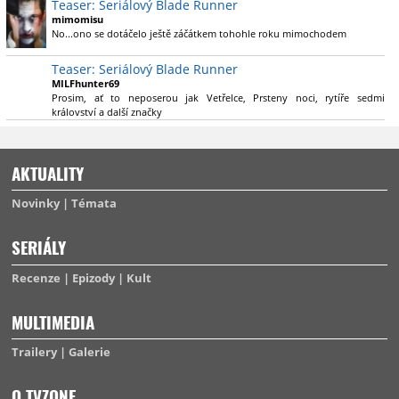
Teaser: Seriálový Blade Runner
konečně vzpomene i na bibli cyberpunku, se kterou to všechno začalo.
že se na to dá opět koukat.
Teď už nezbývá nic jiného než se tiše modlit a doufat, že to bude stát za
mimomisu
to
No...ono se dotáčelo ještě záčátkem tohohle roku mimochodem
. Plus kudos za sázku na seriál a nikoliv film, snad tvůrci tu
výsadu násobně větší stopáže náležitě využijí.
Teaser: Seriálový Blade Runner
MILFhunter69
Prosim, ať to neposerou jak Vetřelce, Prsteny noci, rytíře sedmi
království a další značky
AKTUALITY
Novinky
Témata
SERIÁLY
Recenze
Epizody
Kult
MULTIMEDIA
Trailery
Galerie
O TVZONE