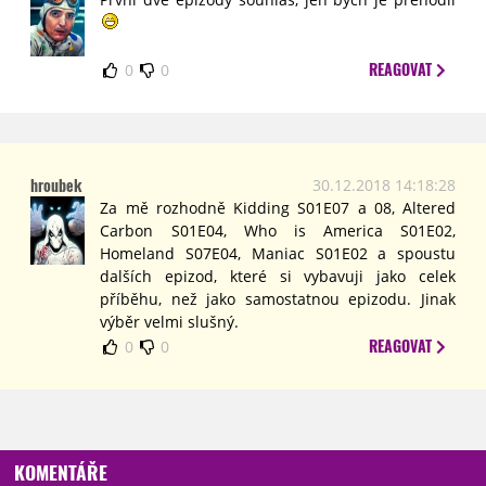
REAGOVAT
0
0
hroubek
30.12.2018 14:18:28
Za mě rozhodně Kidding S01E07 a 08, Altered
Carbon S01E04, Who is America S01E02,
Homeland S07E04, Maniac S01E02 a spoustu
dalších epizod, které si vybavuji jako celek
příběhu, než jako samostatnou epizodu. Jinak
výběr velmi slušný.
REAGOVAT
0
0
KOMENTÁŘE