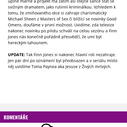
úplně marně a projekt má zatím asi stejné šance stát se
svižným dramatem, jako rutinní kriminálkou. Vzhledem k
tomu, že zmiňovaného otce si zahraje charismatický
Michael Sheen z Masters of Sex či blížící se novinky Good
Omens, doufáme v první možnost. Uvidíme, zda televize
nakonec novinku po pilotu schválí na celou sezónu a Finn
Jones nás konečně pořádně přesvědčí, že umí být
hereckým tahounem.
UPDATE:
Tak Finn Jones si nakonec hlavní roli nezahraje.
Jen pár dní po oznámení byl přeobsazen a v seriálu místo
něj uvidíme Toma Paynea aka Jesuse z Živých mrtvých.
KOMENTÁŘE