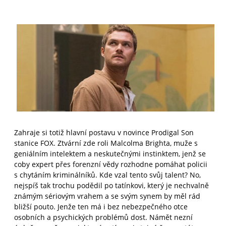
Zahraje si totiž hlavní postavu v novince Prodigal Son
stanice FOX. Ztvární zde roli Malcolma Brighta, muže s
geniálním intelektem a neskutečnými instinktem, jenž se
coby expert přes forenzní vědy rozhodne pomáhat policii
s chytáním kriminálníků. Kde vzal tento svůj talent? No,
nejspíš tak trochu podědil po tatínkovi, který je nechvalně
známým sériovým vrahem a se svým synem by měl rád
bližší pouto. Jenže ten má i bez nebezpečného otce
osobních a psychických problémů dost. Námět nezní