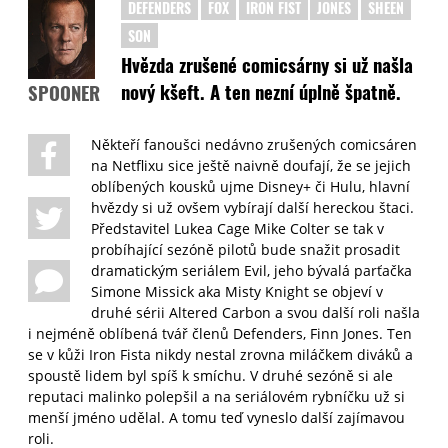
DEFENDERS
FOX
IRON FIST
JONES
SHEEN
SON
Hvězda zrušené comicsárny si už našla
nový kšeft. A ten nezní úplně špatně.
SPOONER
Někteří fanoušci nedávno zrušených comicsáren
na Netflixu sice ještě naivně doufají, že se jejich
oblíbených kousků ujme Disney+ či Hulu, hlavní
hvězdy si už ovšem vybírají další hereckou štaci.
Představitel Lukea Cage Mike Colter se tak v
probíhající sezóně pilotů bude snažit prosadit
dramatickým seriálem Evil, jeho bývalá parťačka
Simone Missick aka Misty Knight se objeví v
druhé sérii Altered Carbon a svou další roli našla
i nejméně oblíbená tvář členů Defenders, Finn Jones. Ten
se v kůži Iron Fista nikdy nestal zrovna miláčkem diváků a
spoustě lidem byl spíš k smíchu. V druhé sezóně si ale
reputaci malinko polepšil a na seriálovém rybníčku už si
menší jméno udělal. A tomu teď vyneslo další zajímavou
roli.