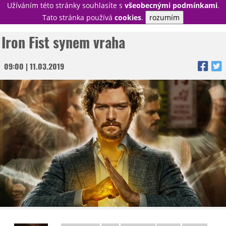
Užíváním této stránky souhlasíte s
všeobecnými podmínkami
.
PŘIHLÁSIT
Tato stránka používá
cookies
.
rozumím
REGISTROVAT
Iron Fist synem vraha
09:00 | 11.03.2019
NOVINKY
TÉMATA
RECENZE
EPIZODY
KULT
TRAILERY
GALERIE
DISKUZE
STATISTIKY
TIRÁŽ