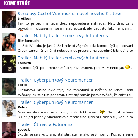
KOMENTÁŘE
Seriálový God of War možná našel nového Kratose
trešlson
Tak to je pro mě teda dost nepovedená náhrada.. Netvrdím, že s
původním obsazením jsem nějak souznil, ale Bautistu fakt nemusim..
Trailer: Nabitý trailer komiksových Lanterns
filmfanouch
,,Již delší dobu je jasné, že Lindelof zřejmě dodá komornější zpracování
Green Lanternů, v němž nebude moc prostoru na vesmírné blbnutí, o to
více se ovšem bude moci nová adaptace odprostit třeba od filmového
Trailer: Nabitý trailer komiksových Lanterns
Green Lanterna s Ryanem Reynoldsem.´´ Co je na tom
Failarth
nesrozumitelného?
,,Komornější" po tomhle není to správné slovo. Jsme v TV nebo jak
?
Nebál bych se říct, že to vypadá skvěle jak po stránce kvantity materiálu,
Trailer: Cyberpunkový Neuromancer
tak i formou.
EDDIE
Gibsonova kniha byla fajn, ale zamotaná a nečetla se lehce, jsem
Výběr Ulricha Tomsena pro mě velké překvapení a velmi zajímavá volba
zvědavý jak se s tím poperou. Grafický román jsem nevěděl, že existuje.
bravo.
Trailer: Cyberpunkový Neuromancer
Chandler je lepší a lepší s každou novou scénou.
Polux
Komiksy to mají ted´těžké, paradoxně tomu škodí to všechno kolem
Nevěřím vlastním očím a uším, peklo fakt zamrzlo
. Na tohle čekám
(DC nebo MCU to je buřt) , ale nezasloužilo by si to zářez jen kvůli tomu.
30 let (od Johnny Mnemonica a tehdejšího zjištění z časopisů, kdo je to
Držím tomu palce.
Gibson a co je jeho debutová kniha zač), přičemž 25 let (od Matrixu,
Trailer: Čtrnáctá Futurama
který pojem cyberpunk dostal do povědomí i obyčejného diváka a
spoock
nikoliv fanouška žánru) marně doufám, že si po řadě "duchovních
Škoda, že se z Futuramy stal stín, stejně jako ze Simpsnů. Poslední série
nástupců", kteří přišli poté (Ghost In The Shell, Alita: Battle Angel,