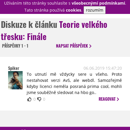
Užíváním této stránky souhlasíte s
všeobecnými podmínkami
.
PŘIHLÁSIT
Tato stránka používá
cookies
.
rozumím
REGISTROVAT
Diskuze k článku
Teorie velkého
třesku: Finále
NOVINKY
TÉMATA
PŘÍSPĚVKY
1 - 1
NAPSAT
PŘÍSPĚVEK
RECENZE
EPIZODY
KULT
TRAILERY
GALERIE
Spiker
06.06.2019 15:47:20
DISKUZE
STATISTIKY
TIRÁŽ
To utnutí mě vždycky sere u všeho. Proto
nestahovat verzi AvS, ale webdl. Samozřejmě
kdyby licenci neměla posraná prima cool, mohli
jsme souběžně sledovat na hbo go..
REAGOVAT
0
0