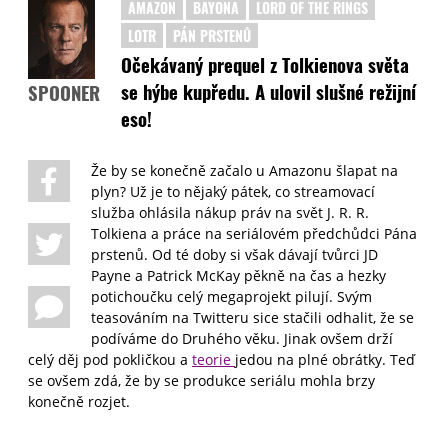
AMAZON
BAYONA
LORD OF THE RINGS
LOTR
PÁN PRSTENŮ
Očekávaný prequel z Tolkienova světa
se hýbe kupředu. A ulovil slušné režijní
SPOONER
eso!
Že by se konečně začalo u Amazonu šlapat na
plyn? Už je to nějaký pátek, co streamovací
služba ohlásila nákup práv na svět J. R. R.
Tolkiena a práce na seriálovém předchůdci Pána
prstenů. Od té doby si však dávají tvůrci JD
Payne a Patrick McKay pěkně na čas a hezky
potichoučku celý megaprojekt pilují. Svým
teasováním na Twitteru sice stačili odhalit, že se
podíváme do Druhého věku. Jinak ovšem drží
celý děj pod pokličkou a
teorie
jedou na plné obrátky. Teď
se ovšem zdá, že by se produkce seriálu mohla brzy
konečně rozjet.