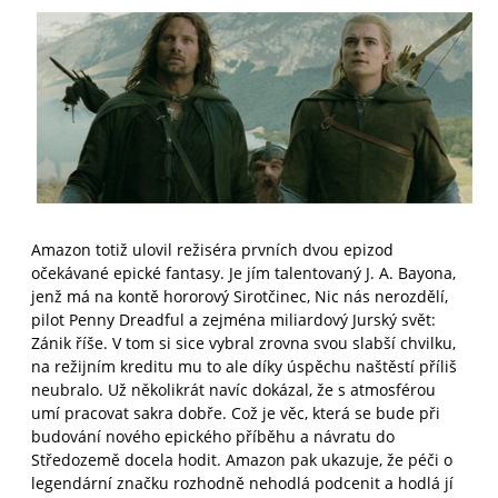
Amazon totiž ulovil režiséra prvních dvou epizod
očekávané epické fantasy. Je jím talentovaný J. A. Bayona,
jenž má na kontě hororový Sirotčinec, Nic nás nerozdělí,
pilot Penny Dreadful a zejména miliardový Jurský svět:
Zánik říše. V tom si sice vybral zrovna svou slabší chvilku,
na režijním kreditu mu to ale díky úspěchu naštěstí příliš
neubralo. Už několikrát navíc dokázal, že s atmosférou
umí pracovat sakra dobře. Což je věc, která se bude při
budování nového epického příběhu a návratu do
Středozemě docela hodit. Amazon pak ukazuje, že péči o
legendární značku rozhodně nehodlá podcenit a hodlá jí